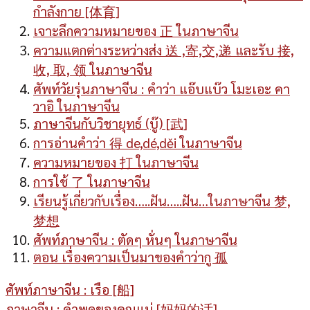
กำลังกาย [体育]
เจาะลึกความหมายของ 正 ในภาษาจีน
ความแตกต่างระหว่างส่ง 送 ,寄,交,递 และรับ 接,
收, 取, 领 ในภาษาจีน
ศัพท์วัยรุ่นภาษาจีน : คำว่า แอ๊บแบ๊ว โมะเอะ คา
วาอิ ในภาษาจีน
ภาษาจีนกับวิชายุทธ์ (บู๊) [武]
การอ่านคำว่า 得 de,dé,děi ในภาษาจีน
ความหมายของ 打 ในภาษาจีน
การใช้ 了 ในภาษาจีน
เรียนรู้เกี่ยวกับเรื่อง…..ฝัน…..ฝัน…ในภาษาจีน 梦,
梦想
ศัพท์ภาษาจีน : ตัดๆ หั่นๆ ในภาษาจีน
ตอน เรื่องความเป็นมาของคำว่ากู 孤
ศัพท์ภาษาจีน : เรือ [船]
ภาษาจีน : คำพูดของคุณแม่ [妈妈的话]