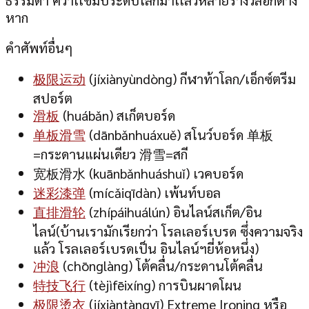
หาก
คำศัพท์อื่นๆ
极限运动
(jíxiànyùndòng) กีฬาท้าโลก/เอ็กซ์ตรีม
สปอร์ต
滑板
(huábǎn) สเก็ตบอร์ด
单板滑雪
(dānbǎnhuáxuě) สโนว์บอร์ด 单板
=กระดานแผ่นเดียว 滑雪=สกี
宽板滑水 (kuānbǎnhuáshuǐ) เวคบอร์ด
迷彩漆弹
(mícǎiqīdàn) เพ้นท์บอล
直排滑轮
(zhípáihuálún) อินไลน์สเก็ต/อิน
ไลน์(บ้านเรามักเรียกว่า โรลเลอร์เบรด ซึ่งความจริง
แล้ว โรลเลอร์เบรดเป็น อินไลน์ฯยี่ห้อหนึ่ง)
冲浪
(chōnglàng) โต้คลื่น/กระดานโต้คลื่น
特技飞行
(tèjìfēixíng) การบินผาดโผน
极限烫衣
(jíxiàntàngyī) Extreme Ironing หรือ