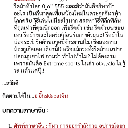
รีดผ้าท้าโลก 0_o” 555 งงละสิว่ามันคือกีฬาบ้า
อะไร เป็นกีฬาสุดเพี้ยนน้องใหม่ในตระกูลกีฬาท้า
โลกครับ วิธีเล่นไม่มีอะไรมาก สรรหาวิธีพิลึกพิลั่น
ที่สุดเท่าที่คุณนึกออก เพื่อรีดผ้า เช่น รีดผ้าบนขอบ
เหว รีดผ้าขณะโดดร่ม(ก่อนร่มกางด้วยนะ) รีดผ้าใน
บ่อจระเข้ รีดผ้าขนาดขี่จักรยาน(ไม่เชื่อลองถาม
น้องกูเกิลเลย เดี่ยวนี้!) หรือแม้กระทั่งรีดผ้าบนปาก
ปล่องภูเขาไฟ ถามว่า ทำไปทำไม? ไม่ต้องถาม
เพราะมันคือ Extreme sports ไงเล่า o(>,,<)o ไม่รู้
ว่ะ เเล้วเเต่ปุ๊!!
…สวัสดี
ติดตามได้ใน…
อ.อี้hsk&patจีน
บทความภาษาจีน :
ศัพท์ภาษาจีน : กีฬา การออกกำลังกาย อุปกรณ์ออก