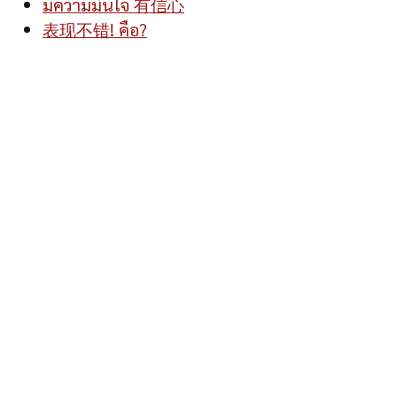
มีความมั่นใจ 有信心
表现不错! คือ?