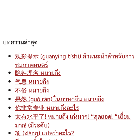
บทความล่าสุด
观影提示 (guānyǐng tíshì) คำแนะนำสำหรับการ
ชมภาพยนตร์
隐姓埋名 หมายถึง
气息 หมายถึง
不俗 หมายถึง
果然 (guǒ rán) ในภาษาจีน หมายถึง
你非常专业 หมายถึงอะไร
太有水平了! หมายถึง เก่งมาก! “สุดยอด! “เยี่ยม
มาก! (มีระดับ)
项 (xiàng) แปลว่าอะไร?