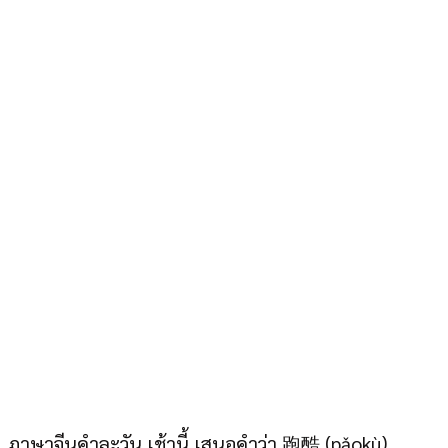
ภาษาจีนคำละวัน เช้านี้ เสนอคำว่า 跑酷 (pǎokù)