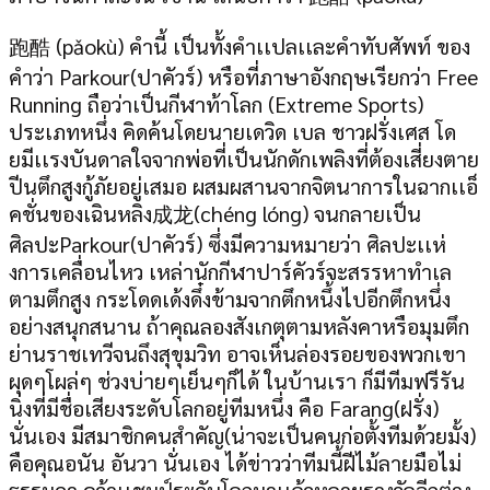
跑酷 (pǎokù) คำนี้ เป็นทั้งคำเเปลเเละคำทับศัพท์ ของ
คำว่า Parkour(ปาคัวร์) หรือที่ภาษาอังกฤษเรียกว่า Free
Running ถือว่าเป็นกีฬาท้าโลก (Extreme Sports)
ประเภทหนึ่ง คิดค้นโดยนายเดวิด เบล ชาวฝรั่งเศส โด
ยมีเเรงบันดาลใจจากพ่อที่เป็นนักดักเพลิงที่ต้องเสี่ยงตาย
ปีนตึกสูงกู้ภัยอยู่เสมอ ผสมผสานจากจิตนาการในฉากเเอ็
คชั่นของเฉินหลิง成龙(chéng lóng) จนกลายเป็น
ศิลปะParkour(ปาคัวร์) ซึ่งมีความหมายว่า ศิลปะเเห่
งการเคลื่อนไหว เหล่านักกีฬาปาร์คัวร์จะสรรหาทำเล
ตามตึกสูง กระโดดเด้งดึ๋งข้ามจากตึกหนึ้่งไปอีกตึกหนึ่ง
อย่างสนุกสนาน ถ้าคุณลองสังเกตุตามหลังคาหรือมุมตึก
ย่านราชเทวีจนถึงสุขุมวิท อาจเห็นล่องรอยของพวกเขา
ผุดๆโผล่ๆ ช่วงบ่ายๆเย็นๆก็ได้ ในบ้านเรา ก็มีทีมฟรีรัน
นิ่งที่มีชื่อเสียงระดับโลกอยู่ทีมหนึ่ง คือ Farang(ฝรั่ง)
นั่นเอง มีสมาชิกคนสำคัญ(น่าจะเป็นคนก่อตั้งทีมด้วยมั้ง)
คือคุณอนัน อันวา นั่นเอง ได้ข่าวว่าทีมนี้ฝีไม้ลายมือไม่
ธรรมดา คว้าเเชมป์ระดับโลกมาเเล้วหลายรางวัลอีกต่าง