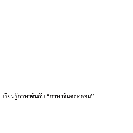
ภาษาจีนดอทคอม “อยู่
เมืองไทยก็เก่งภาษาจีนได้”
เรียนรู้ภาษาจีนกับ “ภาษาจีนดอทคอม”