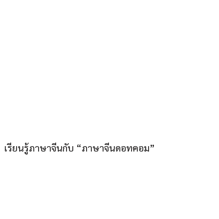
ภาษาจีนดอทคอม “อยู่
เมืองไทยก็เก่งภาษาจีนได้”
เรียนรู้ภาษาจีนกับ “ภาษาจีนดอทคอม”