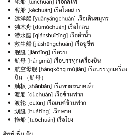
轮船 [lúnchuán] เรือกลไฟ
客船 [kèchuán] เรือโดยสาร
远洋船 [yuǎnyángchuán] เรือเดินสมุทร
独木舟 [dúmùchuán] เรือโกลน
潜水艇 [qiánshuǐtǐng] เรือดำน้ำ
救生船 [jiùshēngchuán] เรือชูชีพ
舰艇 [jiàntǐng] เรือรบ
航母 [hángmǔ] เรือบรรทุกเครื่องบิน
航空母舰 [hángkōng mǔjiàn] เรือบรรทุกเครื่อง
บิน （航母）
舢板 [shānbǎn] เรือพายขนาดเล็ก
渡船 [dùchuán] เรือข้ามฟาก
渡轮 [dùlún] เรือยนต์ข้ามฟาก
划艇 [huátǐng] เรือพาย
拖船 [tuōchuán] เรือโยง
ศัพท์เพิ่มเติม