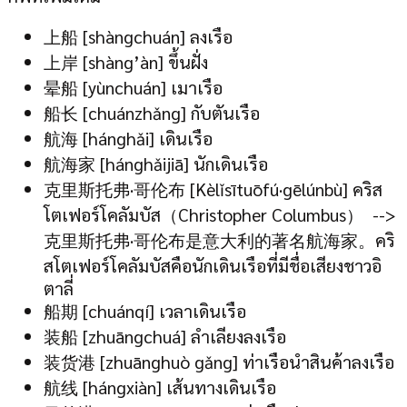
上船 [shàngchuán] ลงเรือ
上岸 [shàng’àn] ขึ้นฝั่ง
晕船 [yùnchuán] เมาเรือ
船长 [chuánzhǎng] กับตันเรือ
航海 [hánghǎi] เดินเรือ
航海家 [hánghǎijiā] นักเดินเรือ
克里斯托弗·哥伦布 [Kèlǐsītuōfú·gēlúnbù] คริส
โตเฟอร์โคลัมบัส（Christopher Columbus） -->
克里斯托弗·哥伦布是意大利的著名航海家。คริ
สโตเฟอร์โคลัมบัสคือนักเดินเรือที่มีชื่อเสียงชาวอิ
ตาลี่
船期 [chuánqí] เวลาเดินเรือ
装船 [zhuāngchuá] ลำเลียงลงเรือ
装货港 [zhuānghuò gǎng] ท่าเรือนำสินค้าลงเรือ
航线 [hángxiàn] เส้นทางเดินเรือ