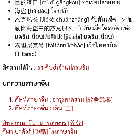
目的港口 [mùdì gǎngkǒu] ท่าเรือปลายทาง
海盗 [hǎidào] โจรสลัด
杰克船长 [Jiékè chuánzhǎng] กัปตันแจ็ค --> 加
勒比海盗中的杰克船长 กับตันแจ็คโจรสลัดแห่ง
แคริบเบียน(加勒比 [jiālèbǐ] แคริบเบียน)
泰坦尼克号 [tàitǎnníkèhào] เรือไททานิค
(Titanic)
ติดตามได้ใน :
อร ศิษย์เจ้าแม่กวนอิม
บทความภาษาจีน :
ศัพท์ภาษาจีน : อาวุธสงคราม [战争武器]
ศัพท์ภาษาจีน : เดิน [走]
ศัพท์ภาษาจีน : สารอาหาร [养分]
กีฬา ปาคัวร์ [跑酷] ในภาษาจีน