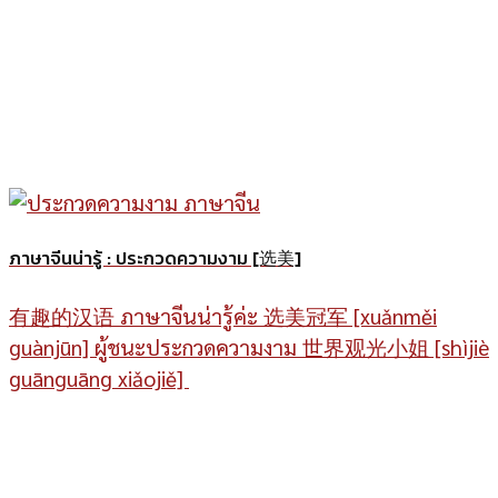
ภาษาจีนน่ารู้ : ประกวดความงาม [选美]
有趣的汉语 ภาษาจีนน่ารู้ค่ะ 选美冠军 [xuǎnměi
guànjūn] ผู้ชนะประกวดความงาม 世界观光小姐 [shìjiè
guānguāng xiǎojiě]