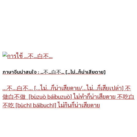
ภาษาจีนน่าสนใจ : …不…白不… […ไม่…ก็น่าเสียดาย]
…不…白不… […ไม่…ก็น่าเสียดาย/…ไม่…ก็เสียเปล่า] 不
做白不做 [bùzuò báibuzuò] ไม่ทำก็น่าเสียดาย 不吃白
不吃 [bùchī báibuchī] ไม่กินก็น่าเสียดาย