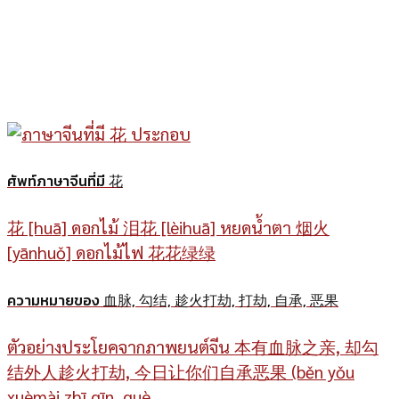
ศัพท์ภาษาจีนที่มี 花
花 [huā] ดอกไม้ 泪花 [lèihuā] หยดน้ำตา 烟火
[yānhuǒ] ดอกไม้ไฟ 花花绿绿
ความหมายของ 血脉, 勾结, 趁火打劫, 打劫, 自承, 恶果
ตัวอย่างประโยคจากภาพยนต์จีน 本有血脉之亲, 却勾
结外人趁火打劫, 今日让你们自承恶果 (běn yǒu
xuèmài zhī qīn, què