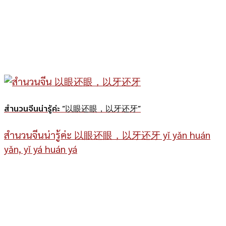
สำนวนจีนน่ารู้ค่ะ “以眼还眼，以牙还牙”
สำนวนจีนน่ารู้ค่ะ 以眼还眼，以牙还牙 yǐ yǎn huán
yǎn, yǐ yá huán yá
ภาษาจีนดอทคอม “อยู่
เมืองไทยก็เก่งภาษาจีนได้”