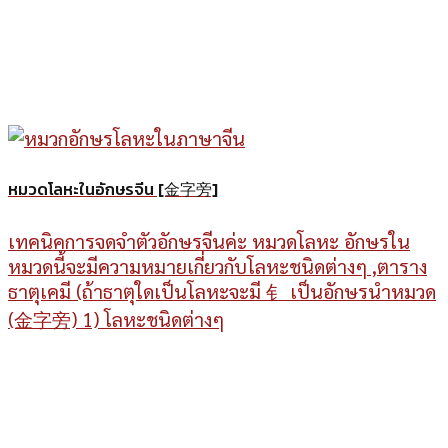
หมวดโลหะในอักษรจีน [金字旁]
เทคนิคการจดจำตัวอักษรจีนค่ะ หมวดโลหะ อักษรใน
หมวดนี้จะมีความหมายเกี่ยวกับโลหะชนิดต่างๆ ,ตาราง
ธาตุเคมี (ถ้าธาตุใดเป็นโลหะจะมี 钅 เป็นอักษรนำหมวด
(金字旁) 1) โลหะชนิดต่างๆ