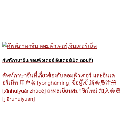
ศัพท์ภาษาจีน:คอมพิวเตอร์,อินเตอร์เน็ต ตอนที่1
ศัพท์ภาษาจีนที่เกี่ยวข้องกับคอมพิวเตอร์ และอินเต
อร์เน็ท 用户名 [yònghùmíng] ชื่อผู้ใช้ 新会员注册
[xīnhuìyuánzhùcè] ลงทะเบียนสมาชิกใหม่ 加入会员
[jiārùhuìyuán]