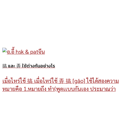
搞 และ 弄 ใช้ต่างกันอย่างไร
เมื่อไหร่ใช้ 搞 เมื่อไหร่ใช้ 弄 搞 [gǎo] ใช้ได้สองความ
หมายคือ 1.หมายถึง ทำ(พูดเเบบกันเอง ประมาณว่า