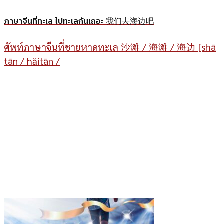
ภาษาจีนที่ทะเล ไปทะเลกันเถอะ 我们去海边吧
ศัพท์ภาษาจีนที่ชายหาดทะเล 沙滩 / 海滩 / 海边 [shā​
tān / hăitān /