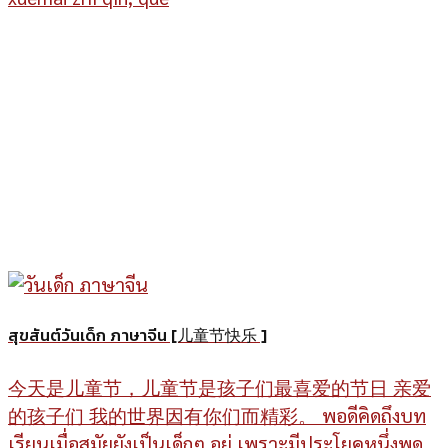
สุขสันต์วันเด็ก ภาษาจีน [儿童节快乐 ]
今天是儿童节，儿童节是孩子们最喜爱的节日 亲爱
的孩子们 我的世界因有你们而精彩。 พอดีคิดถึงบท
เรียนเมื่อสมัยยังเป็นเด็กๆ อยู่ เพราะมีประโยคหนึ่งพูด