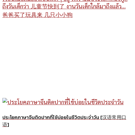
ถึงวันเด็กว่า 儿童节快到了 งานวันเด็กใกล้มาถึงแล้ว…
爸爸买了玩具来 几只小小狗
ประโยคภาษาจีนติดปากที่ใช้บ่อยในชีวิตประจำวัน [汉语常用口
语]