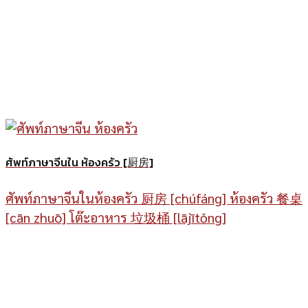
ศัพท์ภาษาจีนใน ห้องครัว [厨房]
ศัพท์ภาษาจีนในห้องครัว 厨房 [chúfáng] ห้องครัว 餐桌
[cān zhuō] โต๊ะอาหาร 垃圾桶 [lā​jī​tǒng]