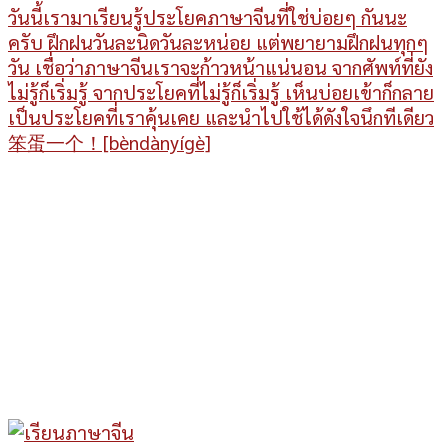
วันนี้เรามาเรียนรู้ประโยคภาษาจีนที่ใช่บ่อยๆ กันนะ
ครับ ฝึกฝนวันละนิดวันละหน่อย แต่พยายามฝึกฝนทุกๆ
วัน เชื่อว่าภาษาจีนเราจะก้าวหน้าแน่นอน จากศัพท์ที่ยัง
ไม่รู้ก็เริ่มรู้ จากประโยคที่ไม่รู้ก็เริ่มรู้ เห็นบ่อยเข้าก็กลาย
เป็นประโยคที่เราคุ้นเคย และนำไปใช้ได้ดังใจนึกทีเดียว
笨蛋一个！[bèndànyígè]