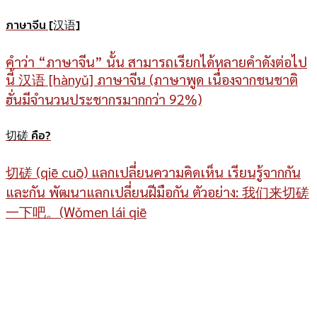
ภาษาจีน [汉语]
คำว่า “ภาษาจีน” นั้น สามารถเรียกได้หลายคำดังต่อไป
นี้ 汉语 [hànyǔ] ภาษาจีน (ภาษาพูด เนื่องจากชนชาติ
ฮั่นมีจำนวนประชากรมากกว่า 92%)
切磋 คือ?
切磋 (qiē cuō) แลกเปลี่ยนความคิดเห็น เรียนรู้จากกัน
และกัน พัฒนาแลกเปลี่ยนฝีมือกัน ตัวอย่าง: 我们来切磋
一下吧。(Wǒmen lái qiē