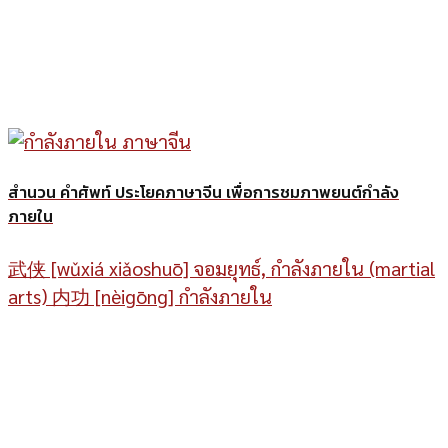
สำนวน คำศัพท์ ประโยคภาษาจีน เพื่อการชมภาพยนต์กำลัง
ภายใน
武侠 [wǔxiá xiǎoshuō] จอมยุทธ์, กำลังภายใน (martial
arts) 内功 [nèigōng] กำลังภายใน