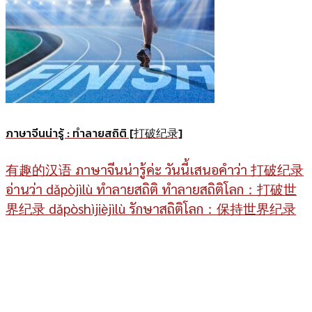
ภาษาจีนน่ารู้ : ทำลายสถิติ [打破纪录]
有趣的汉语 ภาษาจีนน่ารู้ค่ะ วันนี้เสนอคำว่า 打破纪录
อ่านว่า dǎpòjìlù ทำลายสถิติ ทำลายสถิติโลก：打破世
界纪录 dǎpòshìjièjìlù รักษาสถิติโลก：保持世界纪录