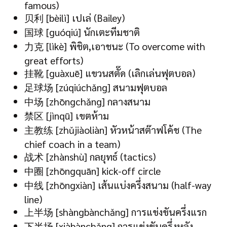
famous)
贝利 [bèilì] เปเล่ (Bailey)
国球 [guóqiú] นักเตะทีมชาติ
力克 [lìkè] พิชิต,เอาชนะ (To overcome with
great efforts)
挂靴 [guàxuē] แขวนสตั๊ด (เลิกเล่นฟุตบอล)
足球场 [zúqiúchǎng] สนามฟุตบอล
中场 [zhōngchǎng] กลางสนาม
禁区 [jìnqū] เขตห้าม
主教练 [zhǔjiàoliàn] หัวหน้าสต๊าฟโค้ช (The
chief coach in a team)
战术 [zhànshù] กลยุทธ์ (tactics)
中圈 [zhōngquān] kick-off circle
中线 [zhōngxiàn] เส้นแบ่งครึ่งสนาม (half-way
line)
上半场 [shàngbànchǎng] การแข่งขันครึ่งแรก
下半场 [xiàbànchǎng] การแข่งขันครึ่งหลัง