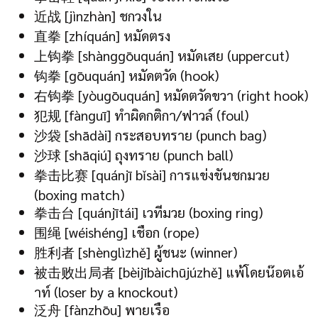
近战 [jìnzhàn] ชกวงใน
直拳 [zhíquán] หมัดตรง
上钩拳 [shànggōuquán] หมัดเสย (uppercut)
钩拳 [gōuquán] หมัดตวัด (hook)
右钩拳 [yòugōuquán] หมัดตวัดขวา (right hook)
犯规 [fànguī] ทำผิดกติกา/ฟาวล์ (foul)
沙袋 [shādài] กระสอบทราย (punch bag)
沙球 [shāqiú] ถุงทราย (punch ball)
拳击比赛 [quánjī bǐsài] การแข่งขันชกมวย
(boxing match)
拳击台 [quánjītái] เวทีมวย (boxing ring)
围绳 [wéishéng] เชือก (rope)
胜利者 [shènglìzhě] ผู้ชนะ (winner)
被击败出局者 [bèijībàichūjúzhě] แพ้โดยน๊อตเอ้
าท์ (loser by a knockout)
泛舟 [fànzhōu] พายเรือ