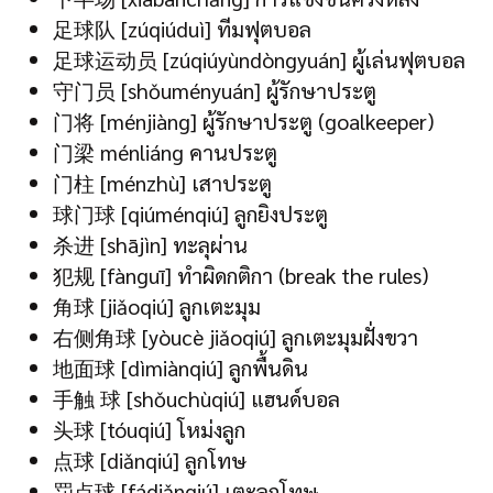
足球队 [zúqiúduì] ทีมฟุตบอล
足球运动员 [zúqiúyùndòngyuán] ผู้เล่นฟุตบอล
守门员 [shǒuményuán] ผู้รักษาประตู
门将 [ménjiàng] ผู้รักษาประตู (goalkeeper)
门梁 ménliáng คานประตู
门柱 [ménzhù] เสาประตู
球门球 [qiúménqiú] ลูกยิงประตู
杀进 [shājìn] ทะลุผ่าน
犯规 [fànguī] ทำผิดกติกา (break the rules)
角球 [jiǎoqiú] ลูกเตะมุม
右侧角球 [yòucè jiǎoqiú] ลูกเตะมุมฝั่งขวา
地面球 [dìmiànqiú] ลูกพื้นดิน
手触 球 [shǒuchùqiú] แฮนด์บอล
头球 [tóuqiú] โหม่งลูก
点球 [diǎnqiú] ลูกโทษ
罚点球 [fádiǎnqiú] เตะลูกโทษ