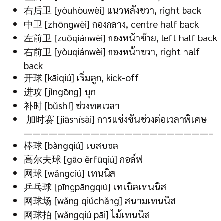
右后卫 [yòuhòuwèi] แนวหลังขวา, right back
中卫 [zhōngwèi] กองกลาง, centre half back
左前卫 [zuǒqiánwèi] กองหน้าซ้าย, left half back
右前卫 [yòuqiánwèi] กองหน้าขวา, right half
back
开球 [kāiqiú] เริ่มลูก, kick-off
进攻 [jìngōng] บุก
补时 [bǔshí] ช่วงทดเวลา
加时赛 [jiāshísài] การแข่งขันช่วงต่อเวลาพิเศษ
——————————————————————–
棒球 [bàngqiú] เบสบอล
高尔夫球 [gāo ěrfūqiú] กอล์ฟ
网球 [wǎngqiú] เทนนิส
乒乓球 [pīngpāngqiú] เทเบิลเทนนิส
网球场 [wǎng qiúchǎng] สนามเทนนิส
网球拍 [wǎngqiú pāi] ไม้เทนนิส