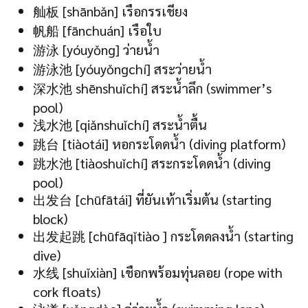
舢板 [shānbǎn] เรือกรรเชียง
帆船 [fānchuán] เรือใบ
游泳 [yóuyǒng] ว่ายน้ำ
游泳池 [yóuyǒngchí] สระว่ายน้ำ
深水池 shēnshuǐchí] สระน้ำลึก (swimmer’s
pool)
浅水池 [qiǎnshuǐchí] สระน้ำตื้น
跳台 [tiàotái] หอกระโดดน้ำ (diving platform)
跳水池 [tiàoshuǐchí] สระกระโดดน้ำ (diving
pool)
出发台 [chūfātái] ที่ยันเท้าเริ่มต้น (starting
block)
出发起跳 [chūfāqǐtiào ] กระโดดลงน้ำ (starting
dive)
水线 [shuǐxiàn] เชือกพร้อมทุ่นลอย (rope with
cork floats)