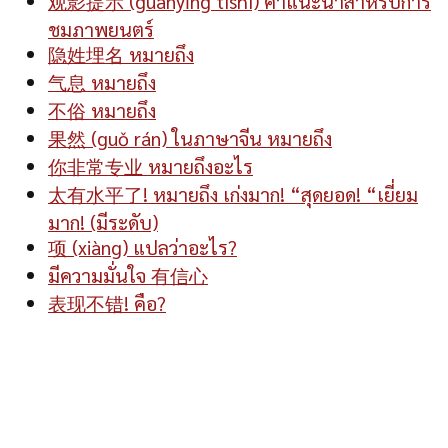
观影提示 (guānyǐng tíshì) คำแนะนำสำหรับการ
ชมภาพยนตร์
隐姓埋名 หมายถึง
气息 หมายถึง
不俗 หมายถึง
果然 (guǒ rán) ในภาษาจีน หมายถึง
你非常专业 หมายถึงอะไร
太有水平了! หมายถึง เก่งมาก! “สุดยอด! “เยี่ยม
มาก! (มีระดับ)
项 (xiàng) แปลว่าอะไร?
มีความมั่นใจ 有信心
表现不错! คือ?