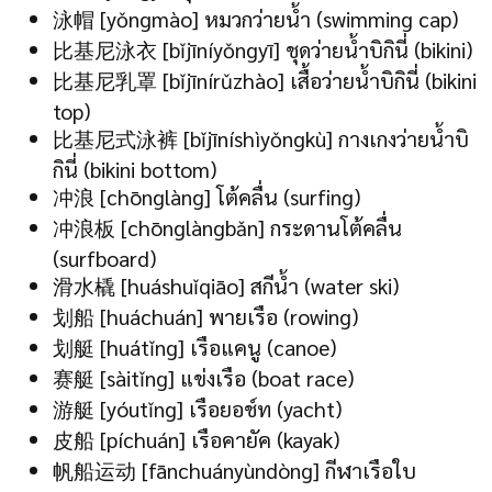
泳帽 [yǒngmào] หมวกว่ายน้ำ (swimming cap)
比基尼泳衣 [bǐjīníyǒngyī] ชุดว่ายน้ำบิกินี่ (bikini)
比基尼乳罩 [bǐjīnírǔzhào] เสื้อว่ายน้ำบิกินี่ (bikini
top)
比基尼式泳裤 [bǐjīníshìyǒngkù] กางเกงว่ายน้ำบิ
กินี่ (bikini bottom)
冲浪 [chōnglàng] โต้คลื่น (surfing)
冲浪板 [chōnglàngbǎn] กระดานโต้คลื่น
(surfboard)
滑水橇 [huáshuǐqiāo] สกีน้ำ (water ski)
划船 [huáchuán] พายเรือ (rowing)
划艇 [huátǐng] เรือแคนู (canoe)
赛艇 [sàitǐng] แข่งเรือ (boat race)
游艇 [yóutǐng] เรือยอช์ท (yacht)
皮船 [píchuán] เรือคายัค (kayak)
帆船运动 [fānchuányùndòng] กีฬาเรือใบ