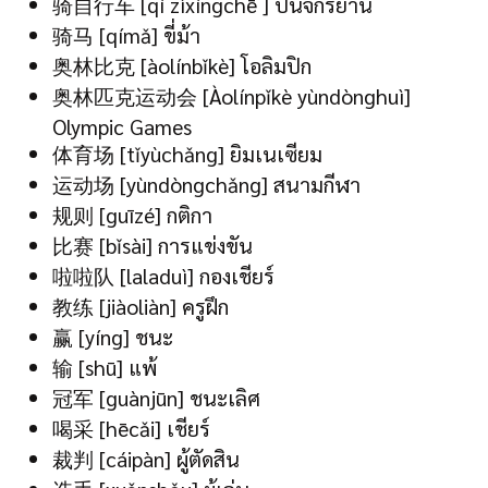
骑自行车 [qí zìxíngchē ] ปั่นจักรยาน
骑马 [qímǎ] ขี่ม้า
奥林比克 [àolínbǐkè] โอลิมปิก
奥林匹克运动会 [Àolínpǐkè yùndònghuì]
Olympic Games
体育场 [tǐyùchǎng] ยิมเนเซียม
运动场 [yùndòngchǎng] สนามกีฬา
规则 [guīzé] กติกา
比赛 [bǐsài] การแข่งขัน
啦啦队 [laladuì] กองเชียร์
教练 [jiàoliàn] ครูฝึก
赢 [yíng] ชนะ
输 [shū] แพ้
冠军 [guànjūn] ชนะเลิศ
喝采 [hēcǎi] เชียร์
裁判 [cáipàn] ผู้ตัดสิน