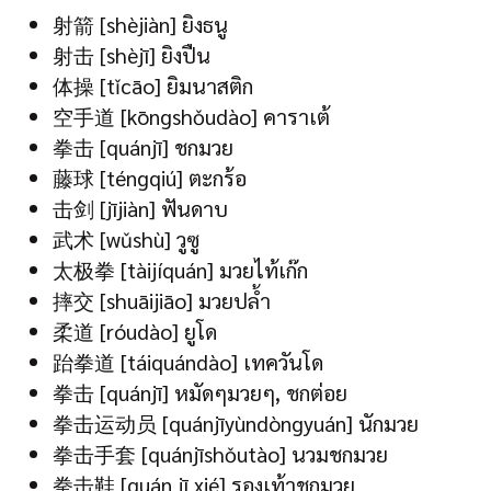
射箭 [shèjiàn] ยิงธนู
射击 [shèjī] ยิงปืน
体操 [tǐcāo] ยิมนาสติก
空手道 [kōngshǒudào] คาราเต้
拳击 [quánjī] ชกมวย
藤球 [téngqiú] ตะกร้อ
击剑 [jījiàn] ฟันดาบ
武术 [wǔshù] วูซู
太极拳 [tàijíquán] มวยไท้เก๊ก
摔交 [shuāijiāo] มวยปล้ำ
柔道 [róudào] ยูโด
跆拳道 [táiquándào] เทควันโด
拳击 [quánjī] หมัดๆมวยๆ, ชกต่อย
拳击运动员 [quánjīyùndòngyuán] นักมวย
拳击手套 [quánjīshǒutào] นวมชกมวย
拳击鞋 [quán jī xié] รองเท้าชกมวย