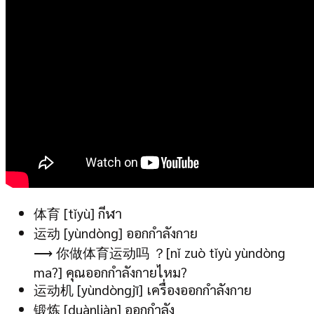
体育 [tǐyù] กีฬา
运动 [yùndòng] ออกกำลังกาย
⟶ 你做体育运动吗 ？[nǐ zuò tǐyù yùndòng
ma?] คุณออกกำลังกายไหม?
运动机 [yùndòngjī] เครื่องออกกำลังกาย
锻炼 [duànliàn] ออกกำลัง