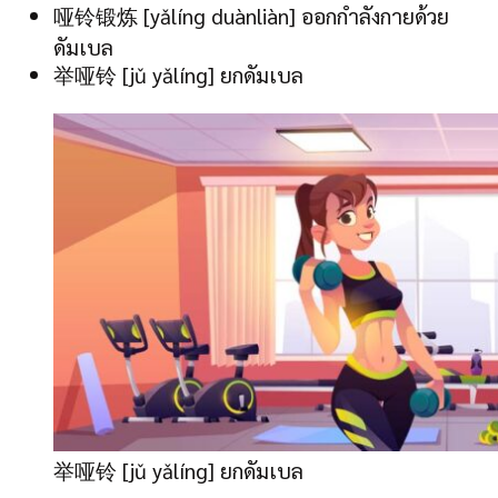
哑铃锻炼 [yǎlíng duànliàn] ออกกำลังกายด้วย
ดัมเบล
举哑铃 [jǔ yǎlíng] ยกดัมเบล
举哑铃 [jǔ yǎlíng] ยกดัมเบล