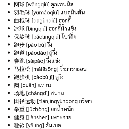
网球 [wǎngqiú] ลูกเทนนิส
羽毛球 [yǔmáoqiú] แบดมินตัน
曲棍球 [qūgùnqiú] ฮอกกี้
冰球 [bīngqiú] ฮอกกี้น้ำแข็ง
保龄球 [bǎolíngqiú] โบว์ลิ่ง
跑步 [pǎo bù] วิ่ง
跑道 [pǎodào] ลู่วิ่ง
赛跑 [sàipǎo] วิ่งแข่ง
马拉松 [mǎlāsōng] วิ่งมาราธอน
跑步机 [pǎobù jī] ลู่วิ่ง
圈 [quān] แหวน
场地 [chǎngdì] สนาม
田径运动 [tiánjìngyùndòng กรีฑา
举重 [jǔzhòng] ยกน้ำหนัก
健身 [jiànshēn] เพาะกาย
哑铃 [yǎlíng] ดัมเบล