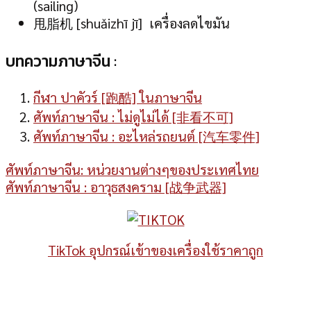
(sailing)
甩脂机 [shuǎizhī jī] เครื่องลดไขมัน
บทความภาษาจีน :
กีฬา ปาคัวร์ [跑酷] ในภาษาจีน
ศัพท์ภาษาจีน : ไม่ดูไม่ได้ [非看不可]
ศัพท์ภาษาจีน : อะไหล่รถยนต์ [汽车零件]
ศัพท์ภาษาจีน: หน่วยงานต่างๆของประเทศไทย
ศัพท์ภาษาจีน : อาวุธสงคราม [战争武器]
TikTok อุปกรณ์เข้าของเครื่องใช้ราคาถูก