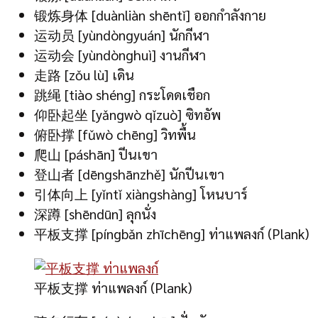
锻炼身体 [duànliàn shēntǐ] ออกกำลังกาย
运动员 [yùndòngyuán] นักกีฬา
运动会 [yùndònghuì] งานกีฬา
走路 [zǒu lù] เดิน
跳绳 [tiào shéng] กระโดดเชือก
仰卧起坐 [yǎngwò qǐzuò] ซิทอัพ
俯卧撑 [fǔwò chēng] วิทพื้น
爬山 [páshān] ปีนเขา
登山者 [dēngshānzhě] นักปีนเขา
引体向上 [yǐntǐ xiàngshàng] โหนบาร์
深蹲 [shēndūn] ลุกนั่ง
平板支撑 [píngbǎn zhīchēng] ท่าแพลงก์ (Plank)
平板支撑 ท่าแพลงก์ (Plank)