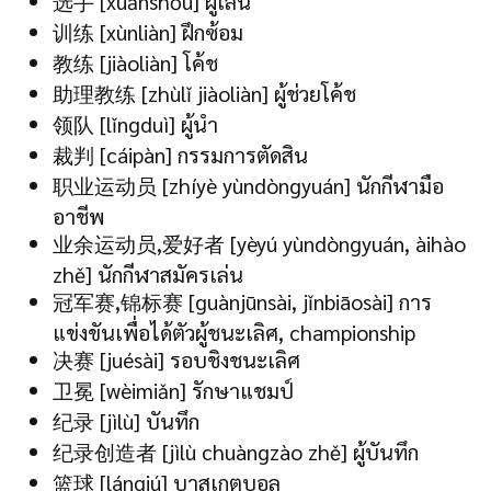
选手 [xuǎnshǒu] ผู้เล่น
训练 [xùnliàn] ฝึกซ้อม
教练 [jiàoliàn] โค้ช
助理教练 [zhùlǐ jiàoliàn] ผู้ช่วยโค้ช
领队 [lǐngduì] ผู้นำ
裁判 [cáipàn] กรรมการตัดสิน
职业运动员 [zhíyè yùndòngyuán] นักกีฬามือ
อาชีพ
业余运动员,爱好者 [yèyú yùndòngyuán, àihào
zhě] นักกีฬาสมัครเล่น
冠军赛,锦标赛 [guànjūnsài, jǐnbiāosài] การ
แข่งขันเพื่อได้ตัวผู้ชนะเลิศ, championship
决赛 [juésài] รอบชิงชนะเลิศ
卫冕 [wèimiǎn] รักษาแชมป์
纪录 [jìlù] บันทึก
纪录创造者 [jìlù chuàngzào zhě] ผู้บันทึก
篮球 [lánqiú] บาสเกตบอล