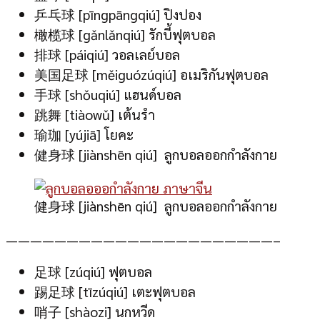
乒乓球 [pīngpāngqiú] ปิงปอง
橄榄球 [gǎnlǎnqiú] รักบี้ฟุตบอล
排球 [páiqiú] วอลเลย์บอล
美国足球 [měiguózúqiú] อเมริกันฟุตบอล
手球 [shǒuqiú] แฮนด์บอล
跳舞 [tiàowǔ] เต้นรำ
瑜珈 [yújiā] โยคะ
健身球 [jiànshēn qiú] ลูกบอลออกกำลังกาย
健身球 [jiànshēn qiú] ลูกบอลออกกำลังกาย
——————————————————————–
足球 [zúqiú] ฟุตบอล
踢足球 [tīzúqiú] เตะฟุตบอล
哨子 [shàozi] นกหวีด