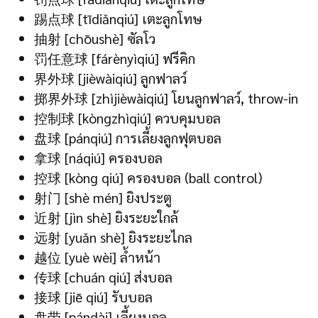
踢点球 [tīdiǎnqiú] เตะลูกโทษ
抽射 [chōushè] ซัลโว
罚任意球 [fárènyìqiú] ฟรีคิก
界外球 [jièwàiqiú] ลูกฟาลว์
掷界外球 [zhìjièwàiqiú] โยนลูกฟาลว์, throw-in
控制球 [kòngzhìqiú] ควบคุมบอล
盘球 [pánqiú] การเลี้ยงลูกฟุตบอล
拿球 [náqiú] ครองบอล
控球 [kòng qiú] ครองบอล (ball control)
射门 [shè mén] ยิงประตู
近射 [jìn shè] ยิงระยะใกล้
远射 [yuǎn shè] ยิงระยะไกล
越位 [yuè wèi] ล้ำหน้า
传球 [chuán qiú] ส่งบอล
接球 [jiē qiú] รับบอล
盘带 [pándài] เลี้ยงบอล