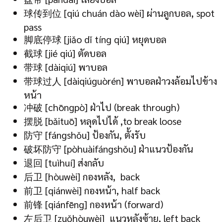
球传到位 [qiú chuán dào wèi] ผ่านลูกบอล, spot
pass
脚底停球 [jiǎo dǐ tíng qiú] หยุดบอล
截球 [jié qiú] ตัดบอล
带球 [dàiqiú] พาบอล
带球过人 [dàiqiúguòrén] พาบอลฝ่าวงล้อมไปข้าง
หน้า
冲破 [chōngpò] ฝ่าไป (break through)
摆脱 [bǎituō] หลุดไปได้ ,to break loose
防守 [fángshǒu] ป้องกัน, ตั้งรับ
破坏防守 [pòhuàifángshǒu] ฝ่าแนวป้องกัน
退回 [tuìhuí] ส่งกลับ
后卫 [hòuwèi] กองหลัง, back
前卫 [qiánwèi] กองหน้า, half back
前锋 [qiánfēng] กองหน้า (forward)
左后卫 [zuǒhòuwèi] แนวหลังซ้าย, left back