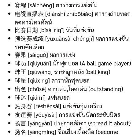
赛程 [sàichéng] ตารางการแข่งขัน
电视直播表 [diànshì zhíbōbiǎo] ตารางถ่ายทอด
สดทางโทรทัศน์
比赛日期 [bǐsài rìqī] วันที่แข่งขัน
预选赛成绩 [yùxuǎnsài chéngjì] ผลการแข่งขัน
รอบคัดเลือก
赛果 [sàiguǒ] ผลการแข่ง
球员 [qiúyuán] นักฟุตบอล (A ball game player)
球王 [qiúwáng] ราชาลูกหนัง (ball king)
球星 [qiúxīng] ดารานักฟุตบอล
出色 [chūsè] ดาวเด่น,โดดเด่น (outstanding)
球迷 [qiúmí] แฟนบอล
热身赛 [rèshēnsài] แข่งขันอุ่นเครื่อง
友谊赛 [yǒuyìsài] การแข่งขันนัดกระชับมิตร
扬言 [yángyán] ประกาศศักดา (spread it about)
扬名 [yángmíng] ชื่อเสียงเลื่องลือ (become