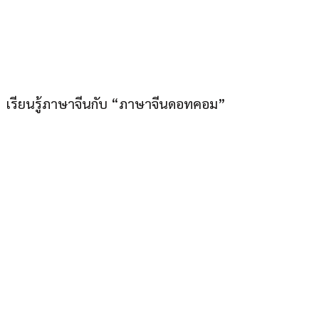
ภาษาจีนดอทคอม “อยู่
เมืองไทยก็เก่งภาษาจีนได้”
เรียนรู้ภาษาจีนกับ “ภาษาจีนดอทคอม”