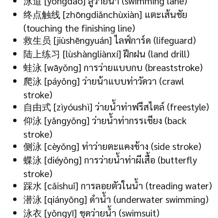
泳道 [yǒngdào] ลู่ว่ายน้ำ (swimming lane)
终点触线 [zhōngdiǎnchùxiàn] แตะเส้นชัย
(touching the finishing line)
救生员 [jiùshēngyuán] ไลฟ์การ์ด (lifeguard)
陆上练习 [lùshàngliànxí] ฝึกฝน (land drill)
蛙泳 [wāyǒng] การว่ายแบบกบ (breaststroke)
爬泳 [páyǒng] ว่ายน้าแบบท่าวัดวา (crawl
stroke)
自由式 [zìyóushì] ว่ายน้ำท่าฟรีสไตล์ (freestyle)
仰泳 [yǎngyǒng] ว่ายน้ำท่ากรรเชียง (back
stroke)
侧泳 [cèyǒng] ท่าว่ายตะแคงข้าง (side stroke)
蝶泳 [diéyǒng] การว่ายน้ำท่าผีเสื้อ (butterfly
stroke)
踩水 [cǎishuǐ] การลอยตัวในน้ำ (treading water)
潜泳 [qiányǒng] ดำน้ำ (underwater swimming)
泳衣 [yǒngyī] ชุดว่ายน้ำ (swimsuit)