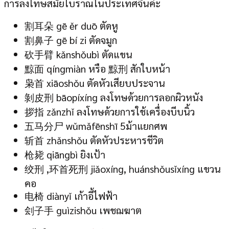
การลงโทษสมัยโบราณในประเทศจีนค่ะ
割耳朵 gē ěr duō ตัดหู
割鼻子 gē bí zi ตัดจมูก
砍手臂 kǎnshǒubì ตัดแขน
黥面 qíngmiàn หรือ 黥刑 สักใบหน้า
枭首 xiāoshǒu ตัดหัวเสียบประจาน
剝皮刑 bāopíxíng ลงโทษด้วยการลอกผิวหนัง
拶指 zǎnzhǐ ลงโทษด้วยการใช้เครื่องบีบนิ้ว
五马分尸 wǔmǎfēnshī 5ม้าแยกศพ
斩首 zhǎnshǒu ตัดหัวประหารชีวิต
枪毙 qiāngbì ยิงเป้า
绞刑 ,环首死刑 jiǎoxíng, huánshǒusǐxíng แขวน
คอ
电椅 diànyǐ เก้าอี้ไฟฟ้า
刽子手 guìzishǒu เพชฌฆาต