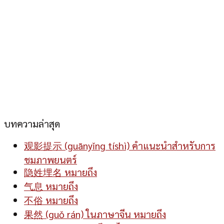
บทความล่าสุด
观影提示 (guānyǐng tíshì) คำแนะนำสำหรับการ
ชมภาพยนตร์
隐姓埋名 หมายถึง
气息 หมายถึง
不俗 หมายถึง
果然 (guǒ rán) ในภาษาจีน หมายถึง