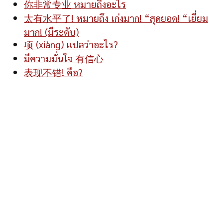
你非常专业 หมายถึงอะไร
太有水平了! หมายถึง เก่งมาก! “สุดยอด! “เยี่ยม
มาก! (มีระดับ)
项 (xiàng) แปลว่าอะไร?
มีความมั่นใจ 有信心
表现不错! คือ?