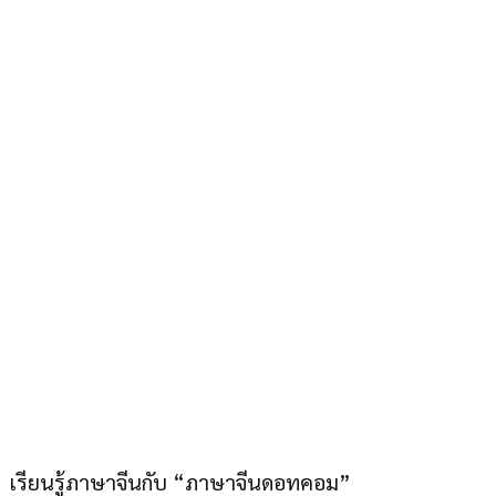
ภาษาจีนดอทคอม “อยู่
เมืองไทยก็เก่งภาษาจีนได้”
เรียนรู้ภาษาจีนกับ “ภาษาจีนดอทคอม”