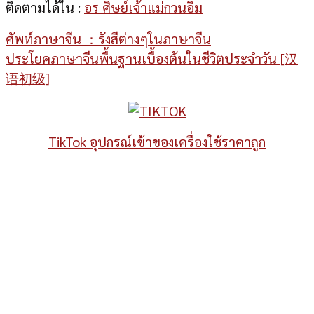
ติดตามได้ใน :
อร ศิษย์เจ้าแม่กวนอิม
ศัพท์ภาษาจีน ：รังสีต่างๆในภาษาจีน
ประโยคภาษาจีนพื้นฐานเบื้องต้นในชีวิตประจำวัน [汉
语初级]
TikTok อุปกรณ์เข้าของเครื่องใช้ราคาถูก