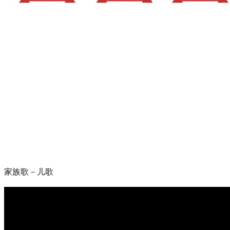
家族歌－儿歌