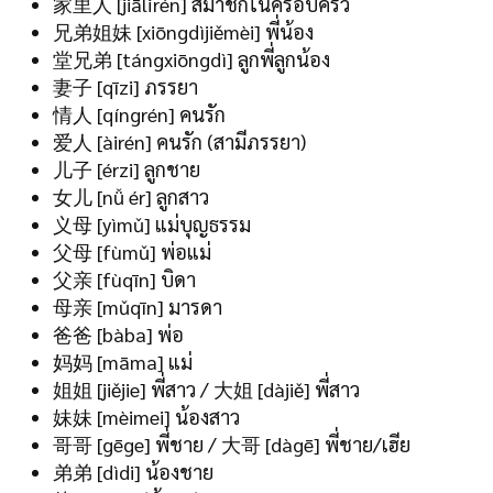
家里人 [jiālǐrén] สมาชิกในครอบครัว
兄弟姐妹 [xiōngdìjiěmèi] พี่น้อง
堂兄弟 [tángxiōngdì] ลูกพี่ลูกน้อง
妻子 [qīzi] ภรรยา
情人 [qíngrén] คนรัก
爱人 [àirén] คนรัก (สามีภรรยา)
儿子 [érzi] ลูกชาย
女儿 [nǚ ér] ลูกสาว
义母 [yìmǔ] แม่บุญธรรม
父母 [fùmǔ] พ่อแม่
父亲 [fùqīn] บิดา
母亲 [mǔqīn] มารดา
爸爸 [bàba] พ่อ
妈妈 [māma] แม่
姐姐 [jiějie] พี่สาว / 大姐 [dàjiě] พี่สาว
妹妹 [mèimei] น้องสาว
哥哥 [gēge] พี่ชาย / 大哥 [dàgē] พี่ชาย/เฮีย
弟弟 [dìdi] น้องชาย