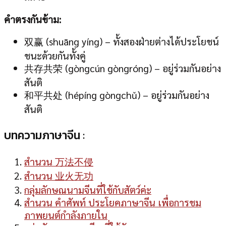
คำตรงกันข้าม:
双赢 (shuāng yíng) – ทั้งสองฝ่ายต่างได้ประโยชน์
ชนะด้วยกันทั้งคู่
共存共荣 (gòngcún gòngróng) – อยู่ร่วมกันอย่าง
สันติ
和平共处 (hépíng gòngchǔ) – อยู่ร่วมกันอย่าง
สันติ
บทความภาษาจีน :
สำนวน 万法不侵
สำนวน 业火无功
กลุ่มลักษณนามจีนที่ใช้กับสัตว์ค่ะ
สำนวน คำศัพท์ ประโยคภาษาจีน เพื่อการชม
ภาพยนต์กำลังภายใน