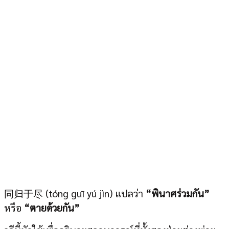
同归于尽 (tóng guī yú jìn) แปลว่า
“พินาศร่วมกัน”
หรือ
“ตายด้วยกัน”