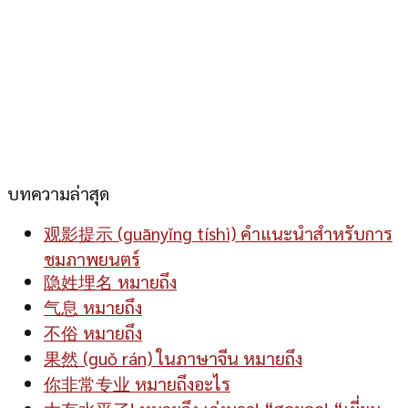
บทความล่าสุด
观影提示 (guānyǐng tíshì) คำแนะนำสำหรับการ
ชมภาพยนตร์
隐姓埋名 หมายถึง
气息 หมายถึง
不俗 หมายถึง
果然 (guǒ rán) ในภาษาจีน หมายถึง
你非常专业 หมายถึงอะไร