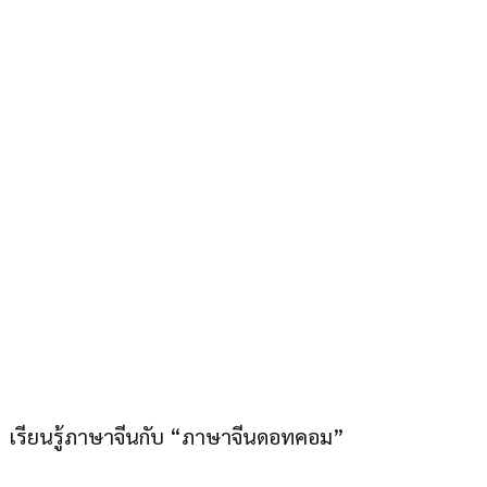
ภาษาจีนดอทคอม “อยู่
เมืองไทยก็เก่งภาษาจีนได้”
เรียนรู้ภาษาจีนกับ “ภาษาจีนดอทคอม”