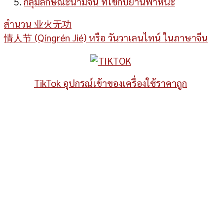
กลุ่มลักษณะนามจีน ที่ใช้กับยานพาหนะ
สำนวน 业火无功
情人节 (Qíngrén Jié) หรือ วันวาเลนไทน์ ในภาษาจีน
TikTok อุปกรณ์เข้าของเครื่องใช้ราคาถูก