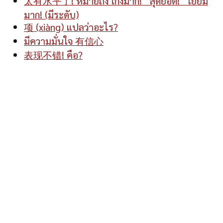
太有水平了! หมายถึง เก่งมาก! “สุดยอด! “เยี่ยม
มาก! (มีระดับ)
项 (xiàng) แปลว่าอะไร?
มีความมั่นใจ 有信心
表现不错! คือ?