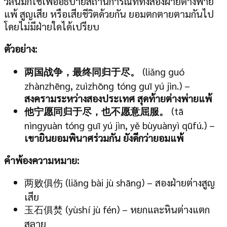
วลีนี้มักใช้เพื่ออธิบายสถานการณ์ที่ทั้งสองฝ่ายต่างพ่าย
แพ้ สูญเสีย หรือเสียชีวิตด้วยกัน ยอมตกตายตามกันไป
โดยไม่มีฝ่ายใดได้เปรียบ
ตัวอย่าง:
两国战争，最终同归于尽。
(liǎng guó
zhànzhēng, zuìzhōng tóng guī yú jìn.) –
สงครามระหว่างสองประเทศ สุดท้ายต่างพ่ายแพ้
他宁愿同归于尽，也不愿意屈服。
(tā
nìngyuàn tóng guī yú jìn, yě bùyuànyì qūfú.) –
เขายินยอมพินาศร่วมกัน ยังดีกว่ายอมแพ้
คำพ้องความหมาย:
两败俱伤 (liǎng bài jù shāng) – สองฝ่ายต่างสูญ
เสีย
玉石俱焚 (yùshí jù fén) – หยกและหินต่างแตก
สลาย