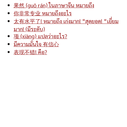
果然 (guǒ rán) ในภาษาจีน หมายถึง
你非常专业 หมายถึงอะไร
太有水平了! หมายถึง เก่งมาก! “สุดยอด! “เยี่ยม
มาก! (มีระดับ)
项 (xiàng) แปลว่าอะไร?
มีความมั่นใจ 有信心
表现不错! คือ?