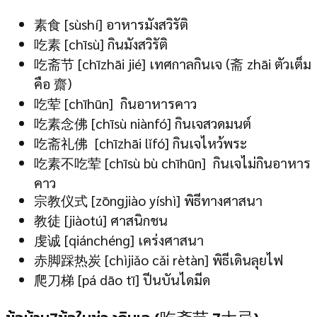
素食 [sùshí] อาหารมังสวิรัติ
吃素 [chīsù] กินมังสวิรัติ
吃斋节 [chīzhāi jié] เทศกาลกินเจ (斋 zhāi ตัวเต็ม
คือ 齋)
吃荤 [chīhūn] กินอาหารคาว
吃素念佛 [chīsù niànfó] กินเจสวดมนต์
吃斋礼佛 [chīzhāi lǐfó] กินเจไหว้พระ
吃素不吃荤 [chīsù bù chīhūn] กินเจไม่กินอาหาร
คาว
宗教仪式 [zōngjiào yíshì] พิธีทางศาสนา
教徒 [jiàotú] ศาสนิกชน
虔诚 [qiánchéng] เคร่งศาสนา
赤脚踩热炭 [chìjiǎo cǎi rètàn] พิธีเดินลุยไฟ
爬刀梯 [pá dāo tī] ปีนบันไดมีด