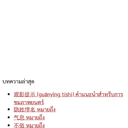
บทความล่าสุด
观影提示 (guānyǐng tíshì) คำแนะนำสำหรับการ
ชมภาพยนตร์
隐姓埋名 หมายถึง
气息 หมายถึง
不俗 หมายถึง