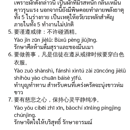
เพราะผักดังกล่าวนี้ เป็นผักที่มีรสหนัก กลิ่นเหม็น
คาวรุนแรง นอกจากนี้ยังมีพิษคอยทำลายพลังธาตุ
ทั้ง 5 ในร่างกาย เป็นเหตุให้อวัยวะหลักสำคัญ
ภายในทั้ง 5 ทำงานไม่ปกติ
要谨遵戒律：不许碰酒精。
Yào jǐn zūn jièlǜ: Bùxǔ pèng jiǔjīng.
รักษาศีลห้ามดื่มสุราและของมึนเมา
要做善事，凡是信徒在遵从戒律时候要穿白色
衣服。
Yào zuò shànshì, fánshì xìntú zài zūncóng jièlǜ
shíhòu yào chuān báisè yīfú.
ทำบุญทำทาน สำหรับคนที่เคร่งครัดจะนุ่งขาวห่ม
ขาว
要有慈悲之心，保持心灵平静纯净。
Yào yǒu cíbēi zhī xīn, bǎochí xīnlíng píngjìng
chúnjìng.
รักษาจิตใจให้บริสุทธิ์ รักษาอารมณ์