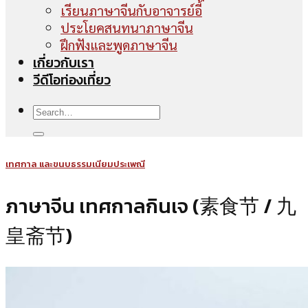
เรียนภาษาจีนกับอาจารย์อี้
ประโยคสนทนาภาษาจีน
ฝึกฟังและพูดภาษาจีน
เกี่ยวกับเรา
วีดีโอท่องเที่ยว
เทศกาล และขนบธรรมเนียมประเพณี
ภาษาจีน เทศกาลกินเจ (素食节 / 九
皇斋节)