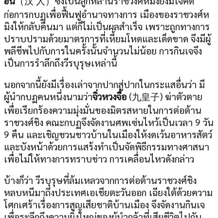
ฮั่น
（汉 人）ซึ่งเป็นลูกหลานราชวงศ์หมิงยังมีใจคิด
ก่อการกบฏเพื่อฟื้นฟูอำนาจทางการ เมืองของราชวงศ์ห
มิงให้กลับคืนมา แต่ก็ไม่เป็นผลสำเร็จ เพราะถูกทางการ
ปราบปรามด้วยมาตรการที่เหี้ยมโหดและเด็ดขาด จึงมีผู้
พลีชีพไปกับการในครั้งนั้นจำนวนไม่น้อย การกินเจจึง
เป็นการรำลึกถึงวีรบุรุษเหล่านี้
นอกจากนี้ยังมีเรื่องเล่าจากปากสู่ปากในกระแสอื่นว่า มี
ผู้นำกบฏคนหนึ่งนามว่า
จิ่วหวงจื่อ
(九皇子) ฆ่าตัวตาย
เพื่อเรียกร้องความมุ่งมั่นของมิตรสหายในการต่อต้าน
ราชวงศ์ชิง คณะกบฏจึงจัดงานศพเซ่นไหว้เป็นเวลา 9 วัน
9 คืน และเชิญชวนชาวบ้านในเมืองให้งดเว้นอาหารสัตว์
และบังหน้าด้วยการแสร้งทำเป็นจัดพิธีกรรมทางศาสนา
เพื่อไม่ให้ทางการทราบข่าว การเคลื่อนไหวดังกล่าว
บ้างก็ว่า วีรบุรุษที่ล้มเหลวจากการต่อต้านราชวงศ์ชิง
หลบหนีมาถึงประเทศเอเชียตะวันออก เฉียงใต้ด้วยความ
โศกเศร้าเรื่องการสูญเสียชาติบ้านเมือง จึงจัดงานกินเจ
เพื่อระลึกถึงความยิ่งใหญ่ของผู้นำกล้าที่เสียชีวิตไปกับ