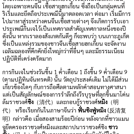
โดยเฉพาะคนจีน เชื้อสายฮกเกี้ยน ซึ่งถือเป็นกลุ่มคนที่
ริเริ่มและยึดถือประเพณีนี้มาตลอดเวลา ต่อมา เริ่มมีการ
ไปมาหาสู่ระหว่างคนจีนเชื้อสายต่างๆ จึงเกิดการรับเอา
ประเพณีกินเจไว้เป็นเทศกาลสำคัญเทศกาลหนึ่งของปี
ดังนั้น หากเราลองสังเกตกันดีๆ ก็จะพบว่า บนเกาะภูเก็ต
ซึ่งเป็นแหล่งรวมของชาวจีนเชื้อสายฮกเกี้ยน จะจัดงาน
เฉลิมฉลองที่คึกคักยิ่งใหญ่กว่าที่อื่นๆ และมีธรรมเนียม
ปฏิบัติที่เคร่งครัดมาก
การกินเจในช่วงวันขึ้น 1 ค่ำเดือน 1 ถึงขึ้น 9 ค่ำเดือน 9
(ตามปฏิทินจันทรคติ) นั้น วัตถุประสงค์เดิม ไม่ได้มีส่วน
เกี่ยวข้องใดๆ กับการถือศีลตามหลักคำสอนทางศาสนา
แต่เป็นสัญลักษณ์ของการรำลึกถึงวีรบุรุษที่ลุกขึ้นมาโค่น
ล้มราชวงศ์
ชิง
（清代）และกอบกู้ราชวงศ์
หมิง
（明
代） หรือเรียกกันในภาษาจีนว่า
ฟั่นชิงฟู่หมิง
(反清复
明) กล่าวคือ เมี่อสองสามร้อยปีก่อน หลังจากที่ชาวแมน
จูยึดครองราชวงศ์หมิงและสถาปนาราชวงศ์ชิง
ชาว