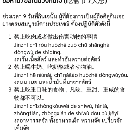
ข้อห้าม7ข้อในช่วงกินเจ (吃斋节 7大忌)
ช่วงเวลา 9 วันที่กินเจนั้น ผู้ที่ต้องการเป็นผู้ถือศีลกินเจอ
ย่างครบสมบูรณ์ตามประเพณี ต้องปฏิบัติตัวดังนี้
禁止吃肉或者做出伤害动物的事情。
Jìnzhǐ chī ròu huòzhě zuò chū shānghài
dòngwù de shìqíng.
งดเว้นเนื้อสัตว์ และทำอันตรายต่อสัตว์
禁止喝牛奶、吃奶酪或者动物油。
Jìnzhǐ hē niúnǎi, chī nǎilào huòzhě dòngwùyóu.
งดนม เนย และน้ำมันที่มาจากสัตว์
禁止吃重口味的食物，凡辣、重甜、重咸的食
物都不可以。
Jìnzhǐ chīzhòngkǒuwèi de shíwù, fánlà,
zhòngtián, zhòngxián de shíwù dōu bù kěyǐ.
งดอาหารรสจัด ทั้งอาหารเผ็ด หวานจัด เปรี้ยวจัด
เค็มจัด