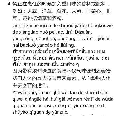
禁止在烹饪的时候加入重口味的香料或配料，
例如：大蒜、洋葱、葱花、大葱、韭菜心、韭
菜，还包括烟草和酒精。
Jìnzhǐ zài pēngrèn de shíhòu jiārù zhòngkǒuwèi
de xiāngliào huò pèiliào, lìrú: Dàsuàn,
yángcōng, cōnghuā, dàcōng, jiǔcài xīn, jiǔcài,
hái bāokuò yāncǎo hé jiǔjīng.
ทำอาหารงดผักหรือเครื่องเทศที่มีกลิ่นแรง เช่น
กระเทียม หัวหอม ต้นหอม หลักเกียว กุยช่าย รวม
ทั้งใบยาสูบ และของมึนเมาต่าง ๆ
因为带有浓烈味道的食物不仅气味强烈还会给
我们人体的五大器官带来毒素，从而影响人体
主要器官的运作。
Yīnwèi dài yǒu nóngliè wèidào de shíwù bùjǐn
qìwèi qiángliè hái huì gěi wǒmen réntǐ de wǔdà
qìguān dài lái dúsù, cóng’ér yǐngxiǎng réntǐ
zhǔyào qìguān de yùnzuò.