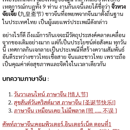
เหตุการณ์กบฏทั้ง 9 ท่าน งานกินเจนี้เลยได้ชื่อว่า
จิ่วหวง
จัยเจี๋ย (
九皇斋节) ชาวจีนที่อพยพจากจีนมาตั้งถิ่นฐาน
ในประเทศไทย เป็นผู้เผยแพร่ประเพณีดังกล่าว
อย่างไรก็ดี ถึงแม้การกินเจจะมีวัตถุประสงค์คลาดเคลื่อน
จากของเดิมอย่างมาก แต่ก็เป็นประโยชน์ต่อสังคม ทุกวัน
นี้ เทศกาลกินเจกลายเป็นประเพณีที่สร้างความสัมพันธ์
อันดีระหว่างชาวไทยเชื้อสาย จีนและชาวไทย เพราะถือ
เป็นคุณค่าต่อสุขภาพและจิตใจในเวลาเดียวกัน
บทความภาษาจีน :
วันวาเลนไทน์ ภาษาจีน [情人节]
สุขสันต์วันคริสต์มาส ภาษาจีน [圣诞节快乐!]
ภาษาจีน เหมือนเคย ไม่มีพลาด [照 ….. 不误 ]
ศัพท์ภาษาจีน:คอมพิวเตอร์,อินเตอร์เน็ต ตอนที่1