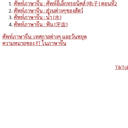
ศัพท์ภาษาจีน : ศัพท์อีเล็กทรอนิคส์ [电子] ตอนที่2
ศัพท์ภาษาจีน : ส่วนต่างๆของสัตว์
ศัพท์ภาษาจีน : น้ำ [水]
ศัพท์ภาษาจีน : ฟัน [牙齿]
ศัพท์ภาษาจีน: เทศกาลต่างๆ และวันหยุด
ความหมายของ 打 ในภาษาจีน
TikTo