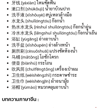
牙线 [yáxiàn] ไหมขัดฟัน
漱口剂 [shùkǒujì] น้ำยาบ้วนปาก
洗手液 [xǐshǒuyè] สบู่เหลวล้างมือ
水龙头 [shuǐlóngtóu] ก๊อกน้ำ
热水水龙头 [rèshuǐ shuǐlóngtóu] ก๊อกน้ำอุ่น
冷水水龙头 [lěngshuǐ shuǐlóngtóu] ก๊อกน้ำเย๊น
浴缸 [yùgāng] อ่างอาบน้ำ
洗手盆 [xǐshǒupén] อ่างล้างหน้า
厕所刷 [cèsuǒshuā] แปรงขัดห้องน้ำ
马桶 [mǎtǒng] โถชักโครก
便壶 [biànhú] กระโถน
吹风筒 [chuīfēngtǒng] เครื่องเป่าผม
卫生纸 [wèishēngzhǐ] กระดาษชำระ
卫生巾 [wèishēngjīn] ผ้าอนามัย
浴帽 [yùmào] หมวกคลุมอาบน้ำ
บทความภาษาจีน :