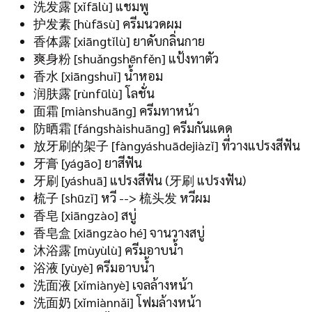
洗发露 [xǐfālù] แชมพู
护发素 [hùfāsù] ครีมนวดผม
香体露 [xiāngtǐlù] ยาดับกลิ่นกาย
爽身粉 [shuǎngshēnfěn] แป้งทาตัว
香水 [xiāngshuǐ] น้ำหอม
润肤露 [rùnfūlù] โลชั่น
面霜 [miànshuāng] ครีมทาหน้า
防晒霜 [fángshàishuāng] ครีมกันแดด
放牙刷的架子 [fàngyáshuādejiàzǐ] ที่วางแปรงสีฟัน
牙膏 [yágāo] ยาสีฟัน
牙刷 [yáshuā] แปรงสีฟัน (牙刷 แปรงฟัน)
梳子 [shūzǐ] หวี --> 梳头发 หวีผม
香皂 [xiāngzào] สบู่
香皂盒 [xiāngzào hé] จานวางสบู่
沐浴露 [mùyùlù] ครีมอาบน้ำ
浴液 [yùyè] ครีมอาบน้ำ
洗面液 [xǐmiànyè] เจลล้างหน้า
洗面奶 [xǐmiànnǎi] โฟมล้างหน้า