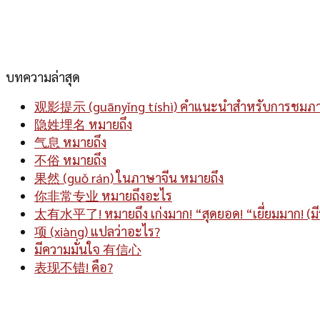
บทความล่าสุด
观影提示 (guānyǐng tíshì) คำแนะนำสำหรับการชมภ
隐姓埋名 หมายถึง
气息 หมายถึง
不俗 หมายถึง
果然 (guǒ rán) ในภาษาจีน หมายถึง
你非常专业 หมายถึงอะไร
太有水平了! หมายถึง เก่งมาก! “สุดยอด! “เยี่ยมมาก! (มี
项 (xiàng) แปลว่าอะไร?
มีความมั่นใจ 有信心
表现不错! คือ?