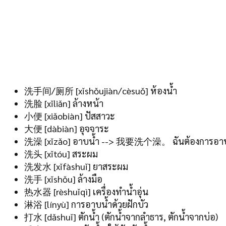
洗手间/厕所 [xǐshǒujiàn/cèsuǒ] ห้องน้ำ
洗脸 [xǐliǎn] ล้างหน้า
小便 [xiǎobiàn] ปัสสาวะ
大便 [dàbiàn] อุจจาระ
洗澡 [xǐzǎo] อาบน้ำ --> 我要洗个澡。 ฉันต้องการอาบ
洗头 [xǐtóu] สระผม
洗发水 [xǐfàshuǐ] ยาสระผม
洗手 [xǐshǒu] ล้างมือ
热水器 [rèshuǐqì] เครื่องทำน้ำอุ่น
淋浴 [línyù] การอาบน้ำด้วยฝักบัว
打水 [dǎshuǐ] ตักน้ำ (ตักน้ำจากลำธาร, ตักน้ำจากบ่อ)