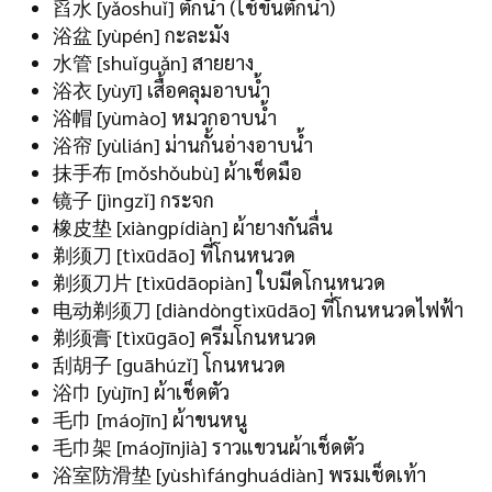
舀水 [yǎoshuǐ] ตักน้ำ (ใช้ขันตักน้ำ)
浴盆 [yùpén] กะละมัง
水管 [shuǐguǎn] สายยาง
浴衣 [yùyī] เสื้อคลุมอาบน้ำ
浴帽 [yùmào] หมวกอาบน้ำ
浴帘 [yùlián] ม่านกั้นอ่างอาบน้ำ
抹手布 [mǒshǒubù] ผ้าเช็ดมือ
镜子 [jìngzǐ] กระจก
橡皮垫 [xiàngpídiàn] ผ้ายางกันลื่น
剃须刀 [tìxūdāo] ที่โกนหนวด
剃须刀片 [tìxūdāopiàn] ใบมีดโกนหนวด
电动剃须刀 [diàndòngtìxūdāo] ที่โกนหนวดไฟฟ้า
剃须膏 [tìxūgāo] ครีมโกนหนวด
刮胡子 [guāhúzǐ] โกนหนวด
浴巾 [yùjīn] ผ้าเช็ดตัว
毛巾 [máojīn] ผ้าขนหนู
毛巾架 [máojīnjià] ราวแขวนผ้าเช็ดตัว
浴室防滑垫 [yùshìfánghuádiàn] พรมเช็ดเท้า