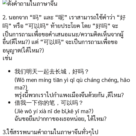
2. นอกจาก “吗” และ “呢” เราสามารถใช้คำว่า “好
吗” หรือ “可以吗” ท้ายประโยค โดย “好吗” จะ
เป็นการถามเพื่อขอคำเสนอแนะ/ความคิดเห็นจากผู้
อื่น(ดีไหม?) แต่ “可以吗” จะเป็นการถามเพื่อขอ
อนุญาต(ได้ไหม?)
เช่น
我们明天一起去长城，好吗？
(Wǒ men míng tiān yì qǐ qù cháng chéng, hǎo
ma?)
พรุ่งนี้พวกเราไปกำแพงเมืองจีนด้วยกัน ,ดีไหม?
借我一下你的笔，可以吗？
(Jiè wǒ yí xià nǐ de bǐ,kě yǐ ma?)
ฉันขอยืมปากกาของเธอหน่อย, ได้ไหม?
3.ใช้สรรพนามคำถามในภาษาจีนทั่วๆไป