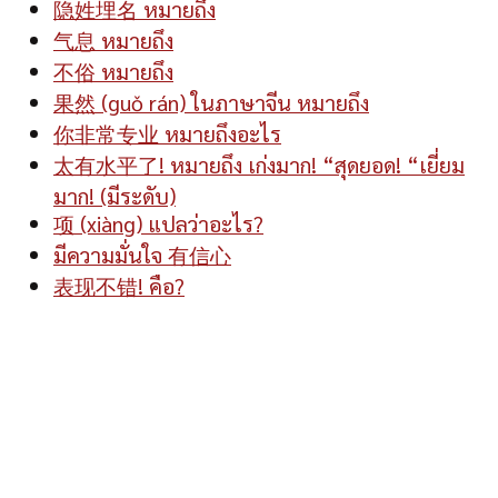
隐姓埋名 หมายถึง
气息 หมายถึง
不俗 หมายถึง
果然 (guǒ rán) ในภาษาจีน หมายถึง
你非常专业 หมายถึงอะไร
太有水平了! หมายถึง เก่งมาก! “สุดยอด! “เยี่ยม
มาก! (มีระดับ)
项 (xiàng) แปลว่าอะไร?
มีความมั่นใจ 有信心
表现不错! คือ?