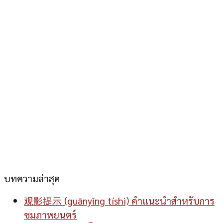
บทความล่าสุด
观影提示 (guānyǐng tíshì) คำแนะนำสำหรับการ
ชมภาพยนตร์