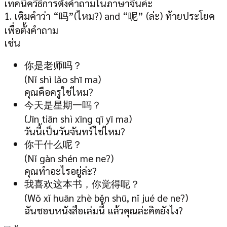
เทคนิควิธีการตั้งคำถามในภาษาจีนค่ะ
1. เติมคำว่า “吗”(ไหม?) and “呢” (ล่ะ) ท้ายประโยค
เพื่อตั้งคำถาม
เช่น
你是老师吗？
(Nǐ shì lǎo shī ma)
คุณคือครูใช่ไหม?
今天是星期一吗？
(Jīn tiān shì xīng qī yī ma)
วันนี้เป็นวันจันทร์ใช่ไหม?
你干什么呢？
(Nǐ gàn shén me ne?)
คุณทำอะไรอยู่ล่ะ?
我喜欢这本书，你觉得呢？
(Wǒ xǐ huān zhè běn shū, nǐ jué de ne?)
ฉันชอบหนังสือเล่มนี้ แล้วคุณล่ะคิดยังไง?