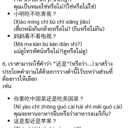
คุณเป็นหมอใช่หรือไม่?(ใช่หรือไม่ใช่)
小明吃不吃香蕉？
(Xiǎo míng chī bù chī xiāng jiāo)
เสี่ยวหมิงกินกล้วยหรือไม่? (กินหรือไม่กิน)
妈妈看不看电视？
(Mā ma kàn bú kàn diàn shì?)
แม่ดูโทรทัศน์หรือไม่?(ดูหรือไม่ดู)
6. เราสามารถใช้คำว่า “还是”(หรือว่า….) มาสร้าง
ประโยคคำถามได้ด้วยการวางคำนี้ไว้ระหว่างส่วนที่
ต้องการให้เลือก
เช่น
你要吃中国菜还是吃美国菜？
(Nǐ yào chī zhōng guó cài hái shì měi guó cài)
คุณจะทานอาหารจีนหรือว่าอาหารอเมริกัน?
这是梨还是苹果？