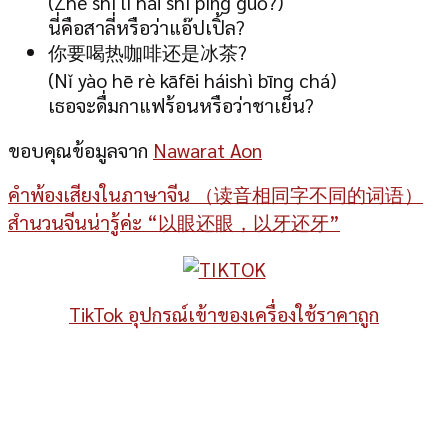
(Zhè shì lí hái shì píng guǒ?)
นี่คือสาลี่หรือว่าแอ๊ปเปิ้ล?
你要喝热咖啡还是冰茶?
(Nǐ yào hē rè kāfēi háishì bīng chá)
เธอจะดื่มกาแฟร้อนหรือว่าชาเย็น?
ขอบคุณข้อมูลจาก
Nawarat Aon
คำพ้องเสียงในภาษาจีน （读音相同字不同的词语）
สำนวนจีนน่ารู้ค่ะ “以眼还眼，以牙还牙”
TikTok อุปกรณ์เข้าของเครื่องใช้ราคาถูก