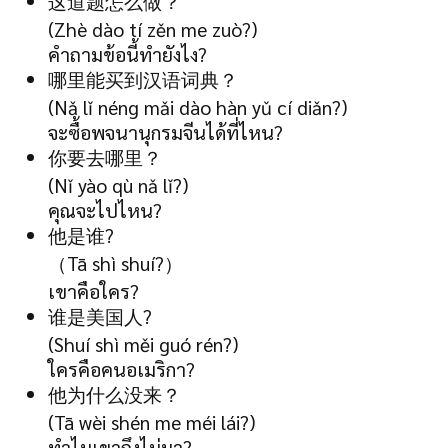
这道题怎么做？
(Zhè dào tí zěn me zuò?)
คำถามข้อนี้ทำยังไง?
哪里能买到汉语词典？
(Nǎ lǐ néng mǎi dào hàn yǔ cí diǎn?)
จะซื้อพจนานุกรมจีนได้ที่ไหน?
你要去哪里？
(Nǐ yào qù nǎ lǐ?)
คุณจะไปไหน?
他是谁?
（Tā shì shuí?）
เขาคือใคร?
谁是美国人?
(Shuí shì měi guó rén?)
ใครคือคนอเมริกา?
他为什么没来？
(Tā wèi shén me méi lái?)
ทำไมเขาถึงไม่มา?