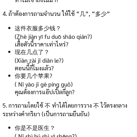
4. ถ้าต้องการถามจำนวน ให้ใช้ “几”, “多少”
这件衣服多少钱？
(Zhè jiàn yī fu duō shǎo qián?)
เสื้อตัวนี้ราคาเท่าไหร่?
现在几点了？
(Xiàn zài jǐ diǎn le?)
ตอนนี้กี่โมงแล้ว?
你要几个苹果?
( Nǐ yào jǐ gè píng guǒ)
คุณต้องการแอ๊ปเปิ้ลกี่ลูก?
5. การถามโดยใช้ 不 ทำได้โดยการวาง 不 ไว้ตรงกลาง
ระหว่างคำกริยา (เป็นการถามยืนยัน)
你是不是医生？
( Nǐ shì bú shì yī shēng?)