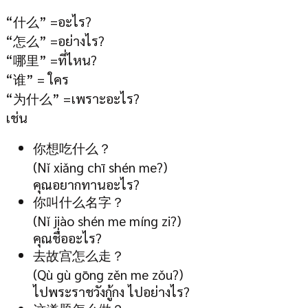
“什么” =อะไร?
“怎么” =อย่างไร?
“哪里” =ที่ไหน?
“谁” = ใคร
“为什么” =เพราะอะไร?
เช่น
你想吃什么？
(Nǐ xiǎng chī shén me?)
คุณอยากทานอะไร?
你叫什么名字？
(Nǐ jiào shén me míng zi?)
คุณชื่ออะไร?
去故宫怎么走？
(Qù gù gōng zěn me zǒu?)
ไปพระราชวังกู้กง ไปอย่างไร?