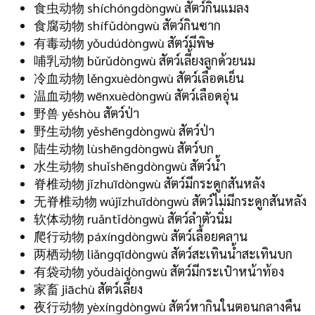
食虫动物 shíchóngdòngwù สัตว์กินแมลง
食腐动物 shífǔdòngwù สัตว์กินซาก
有毒动物 yǒudúdòngwù สัตว์มีพิษ
哺乳动物 bǔrǔdòngwù สัตว์เลี้ยงลูกด้วยนม
冷血动物 lěngxuèdòngwù สัตว์เลือดเย็น
温血动物 wēnxuèdòngwù สัตว์เลือดอุ่น
野兽 yěshòu สัตว์ป่า
野生动物 yěshēngdòngwù สัตว์ป่า
陆生动物 lùshēngdòngwù สัตว์บก
水生动物 shuǐshēngdòngwù สัตว์น้ำ
脊椎动物 jǐzhuīdòngwù สัตว์มีกระดูกสันหลัง
无脊椎动物 wújǐzhuīdòngwù สัตว์ไม่มีกระดูกสันหลัง
软体动物 ruǎntǐdòngwù สัตว์ลำตัวนิ่ม
爬行动物 páxíngdòngwù สัตว์เลื้อยคลาน
两栖动物 liǎngqīdòngwù สัตว์สะเทินน้ำสะเทินบก
有袋动物 yǒudàidòngwù สัตว์มีกระเป๋าหน้าท้อง
家畜 jiāchù สัตว์เลี้ยง
夜行动物 yèxíngdòngwù สัตว์หากินในตอนกลางคืน