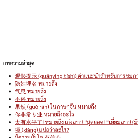
บทความล่าสุด
观影提示 (guānyǐng tíshì) คำแนะนำสำหรับการชมภ
隐姓埋名 หมายถึง
气息 หมายถึง
不俗 หมายถึง
果然 (guǒ rán) ในภาษาจีน หมายถึง
你非常专业 หมายถึงอะไร
太有水平了! หมายถึง เก่งมาก! “สุดยอด! “เยี่ยมมาก! (มี
项 (xiàng) แปลว่าอะไร?
มีความมั่นใจ 有信心