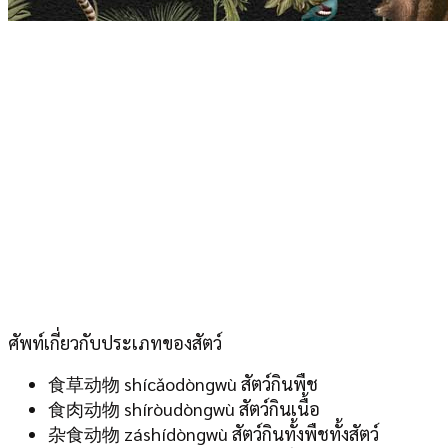
ศัพท์เกี่ยวกับประเภทของสัตว์
食草动物 shícǎodòngwù สัตว์กินพืช
食肉动物 shíròudòngwù สัตว์กินเนื้อ
杂食动物 záshídòngwù สัตว์กินทั้งพืชทั้งสัตว์