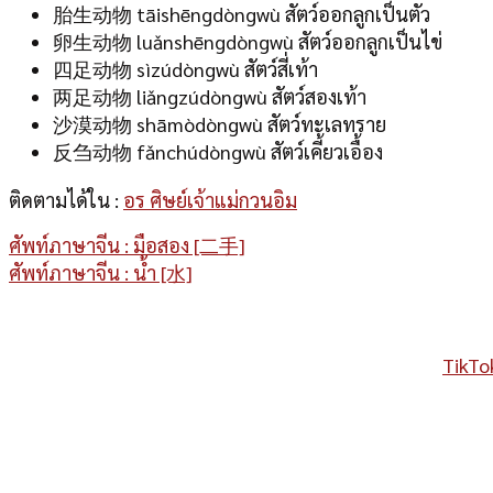
胎生动物 tāishēngdòngwù สัตว์ออกลูกเป็นตัว
卵生动物 luǎnshēngdòngwù สัตว์ออกลูกเป็นไข่
四足动物 sìzúdòngwù สัตว์สี่เท้า
两足动物 liǎngzúdòngwù สัตว์สองเท้า
沙漠动物 shāmòdòngwù สัตว์ทะเลทราย
反刍动物 fǎnchúdòngwù สัตว์เคี้ยวเอื้อง
ติดตามได้ใน :
อร ศิษย์เจ้าแม่กวนอิม
ศัพท์ภาษาจีน : มือสอง [二手]
ศัพท์ภาษาจีน : น้ำ [水]
TikTo