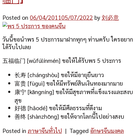
Posted on
06/04/2011
05/07/2022
by
刘必意
วันนี้ขอนำพร 5 ประการมาฝากทุกๆ ท่านครับ ใครอยาก
ได้รับไปเลย
五福临门 [wǔfúlínmén] ขอให้ได้รับพร 5 ประการ
长寿 [chángshòu] ขอให้มีอายุยืนยาว
富贵 [fùguì] ขอให้มีทรัพย์สินเงินทองมากมาย
康宁 [kāngníng] ขอให้มีสุขภาพที่แข็งแรงและสงบ
สุข
好德 [hǎodé] ขอให้มีศีลธรรมที่ดีงาม
善终 [shànzhōng] ขอให้จากโลกนี้ไปอย่างสงบ
Posted in
ภาษาจีนทั่วไป
|
Tagged
อักษรจีนมงคล