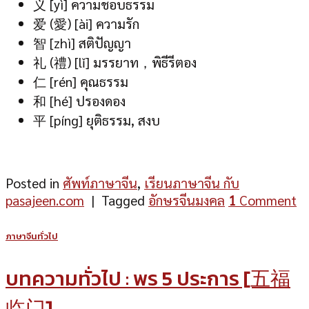
义 [yì] ความชอบธรรม
爱 (愛) [ài] ความรัก
智 [zhì] สติปัญญา
礼 (禮) [lǐ] มรรยาท，พิธีรีตอง
仁 [rén] คุณธรรม
和 [hé] ปรองดอง
平 [píng] ยุติธรรม, สงบ
Posted in
ศัพท์ภาษาจีน
,
เรียนภาษาจีน กับ
pasajeen.com
|
Tagged
อักษรจีนมงคล
1
Comment
ภาษาจีนทั่วไป
บทความทั่วไป : พร 5 ประการ [五福
临门]