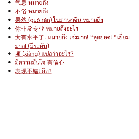
气息 หมายถึง
不俗 หมายถึง
果然 (guǒ rán) ในภาษาจีน หมายถึง
你非常专业 หมายถึงอะไร
太有水平了! หมายถึง เก่งมาก! “สุดยอด! “เยี่ยม
มาก! (มีระดับ)
项 (xiàng) แปลว่าอะไร?
มีความมั่นใจ 有信心
表现不错! คือ?