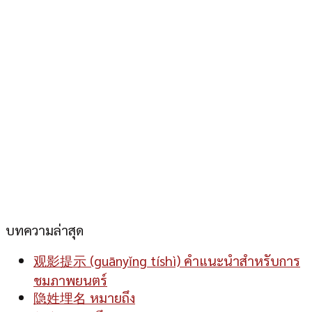
บทความล่าสุด
观影提示 (guānyǐng tíshì) คำแนะนำสำหรับการ
ชมภาพยนตร์
隐姓埋名 หมายถึง