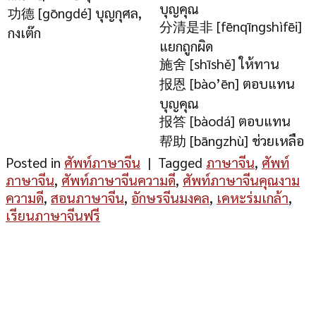
บุญคุณ
功德 [gōngdé] บุญกุศล,
分清是非 [fēnqīngshìfēi]
กงเต๊ก
แยกถูกผิด
施舍 [shīshě] ให้ทาน
报恩 [bào’ēn] ตอบแทน
บุญคุณ
报答 [bàodá] ตอบแทน
帮助 [bāngzhù] ช่วยเหลือ
Posted in
ศัพท์ภาษาจีน
|
Tagged
ภาษาจีน
,
ศัพท์
ภาษาจีน
,
ศัพท์ภาษาจีนความดี
,
ศัพท์ภาษาจีนคุณงาม
ความดี
,
สอนภาษาจีน
,
อักษรจีนมงคล
,
เคหะร่มเกล้า
,
เรียนภาษาจีนฟรี