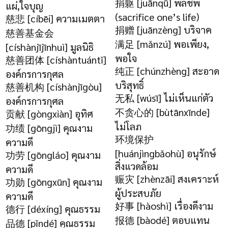
捐躯 [juānqū] พลีชีพ
แผ่,ใจบุญ
(sacrifice one’s life)
慈悲 [cíbēi] ความเมตตา
捐赠 [juānzèng] บริจาค
慈善基金会
满足 [mǎnzú] พอเพียง,
[císhànjījīnhuì] มูลนิธิ
พอใจ
慈善团体 [císhàntuántǐ]
纯正 [chúnzhèng] สะอาด
องค์กรการกุศล
บริสุทธิ์
慈善机构 [císhànjīgòu]
无私 [wúsī] ไม่เห็นแก่ตัว
องค์กรการกุศล
不贪心的 [bùtānxīnde]
贡献 [gòngxiàn] อุทิศ
ไม่โลภ
功绩 [gōngjì] คุณงาม
环境保护
ความดี
[huánjìngbǎohù] อนุรักษ์
功劳 [gōngláo] คุณงาม
สิ่งแวดล้อม
ความดี
赈灾 [zhènzāi] สงเคราะห์
功勋 [gōngxūn] คุณงาม
ผู้ประสบภัย
ความดี
好事 [hàoshì] เรื่องดีงาม
德行 [déxíng] คุณธรรม
报德 [bàodé] ตอบแทน
品德 [pǐndé] คุณธรรม