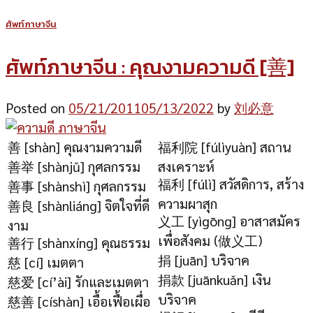
ศัพท์ภาษาจีน
ศัพท์ภาษาจีน : คุณงามความดี [善]
Posted on
05/21/2011
05/13/2022
by
刘必意
善 [shàn] คุณงามความดี
福利院 [fúlìyuàn] สถาน
善举 [shànjǔ] กุศลกรรม
สงเคราะห์
福利 [fúlì] สวัสดิการ, สร้าง
善事 [shànshì] กุศลกรรม
ความผาสุก
善良 [shànliáng] จิตใจที่ดี
义工 [yìgōng] อาสาสมัคร
งาม
เพื่อสังคม (做义工)
善行 [shànxíng] คุณธรรม
捐 [juān] บริจาค
慈 [cí] เมตตา
捐款 [juānkuǎn] เงิน
慈爱 [cí’ài] รักและเมตตา
บริจาค
慈善 [císhàn] เอื้อเฟื้อเผื่อ