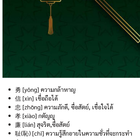
勇 [yǒng] ความกล้าหาญ
信 [xìn] เชื่อถือได้
忠 [zhōng] ความภักดี, ซื่อสัตย์, เชื่อใจได้
孝 [xiào] กตัญญู
廉 [lián] สุจริต,ซื่อสัตย์
耻(恥) [chǐ] ความรู้สึกอายในความชั่วที่จะกระทำ