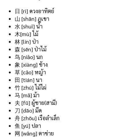
日 [rì] ดวงอาทิตย์
山 [shān] ภูเขา
水 [shuǐ] น้ำ
木[mù] ไม้
林 [lín] ป่า
森 [sēn] ป่าไม้
鸟 [niǎo] นก
象 [xiàng] ช้าง
草 [cǎo] หญ้า
田 [tián] นา
竹 [zhú] ไม้ไผ่
马 [mǎ] ม้า
夫 [fū] ผู้ชาย(สามี)
刀 [dāo] มีด
舟 [zhōu] เรือลำเล็ก
鱼 [yú] ปลา
网 [wǎng] ตาข่าย