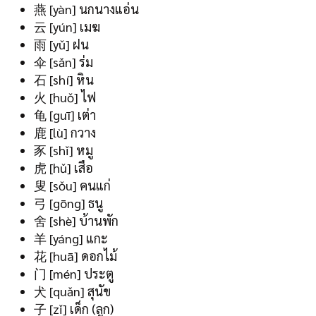
燕 [yàn] นกนางแอ่น
云 [yún] เมฆ
雨 [yǔ] ฝน
伞 [sǎn] ร่ม
石 [shí] หิน
火 [huǒ] ไฟ
龟 [guī] เต่า
鹿 [lù] กวาง
豕 [shǐ] หมู
虎 [hǔ] เสือ
叟 [sǒu] คนแก่
弓 [gōng] ธนู
舍 [shè] บ้านพัก
羊 [yáng] แกะ
花 [huā] ดอกไม้
门 [mén] ประตู
犬 [quǎn] สุนัข
子 [zǐ] เด็ก (ลูก)