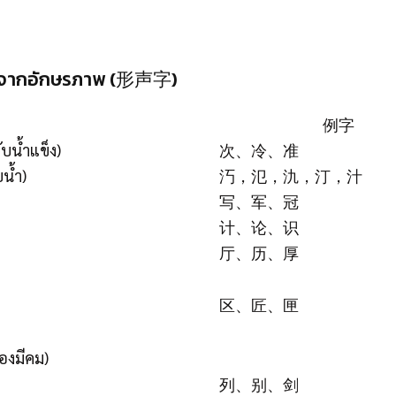
การจากอักษรภาพ (形声字)
例字
บน้ำแข็ง)
次、冷、准
น้ำ)
汅，氾，氿，汀，汁
写、军、冠
计、论、识
厅、历、厚
区、匠、匣
องมีคม)
列、别、剑