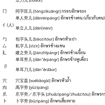
冂
同字匡儿 [tóngzìkuāngr] กรอบอักษรถง
单人旁儿 [dānrénpángr] อักษรข้างคน (เกี่ยวกับคน)
亻(人)
单立人儿 [dānlìrénr]
勹
包字头儿 [bāozìtóur] อักษรหัวเปา
厶
私字儿 [sīzìr] อักษรข้างแขน
廴
建之旁儿 [jìànzhīpángr] อักษรข้างเจี้ยน
单耳旁儿 [dān’ěrpángr] อักษรข้างหูเดี่ยว
卩
单耳刀儿 [dān’ěrdāor]
穴
穴宝盖 [xuébǎogài] อักษรหัวถ้ำ
禸
禹字旁 [yǔzìpáng]
爪
爪字旁／爪字头 [zhuǎzìpáng/zhuǎzìtóu] อักษรกร
卜
卜字旁 [bǔzìpáng] อักษรเสี่ยงทาย