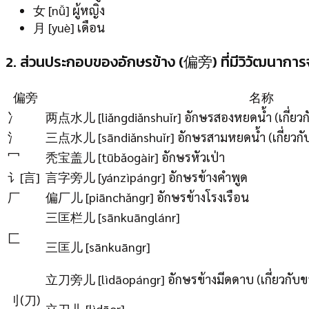
女 [nǚ] ผู้หญิง
月 [yuè] เดือน
2. ส่วนประกอบของอักษรข้าง (偏旁) ที่มีวิวัฒนา
偏旁
名称
冫
两点水儿 [liǎngdiǎnshuǐr] อักษรสองหยดน้ำ (เกี่ยวกั
氵
三点水儿 [sāndiǎnshuǐr] อักษรสามหยดน้ำ (เกี่ยวกับ
冖
秃宝盖儿 [tūbǎogàir] อักษรหัวเป่า
讠[言]
言字旁儿 [yánzìpángr] อักษรข้างคำพูด
厂
偏厂儿 [piānchǎngr] อักษรข้างโรงเรือน
三匡栏儿 [sānkuānglánr]
匚
三匡儿 [sānkuāngr]
立刀旁儿 [lìdāopángr] อักษรข้างมีดดาบ (เกี่ยวกับข
刂(刀)
立刀儿 [lìdāor]