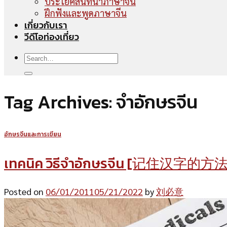
ประโยคสนทนาภาษาจีน
ฝึกฟังและพูดภาษาจีน
เกี่ยวกับเรา
วีดีโอท่องเที่ยว
Tag Archives:
จำอักษรจีน
อักษรจีนและการเขียน
เทคนิค วิธีจำอักษรจีน [记住汉字的方法
Posted on
06/01/2011
05/21/2022
by
刘必意