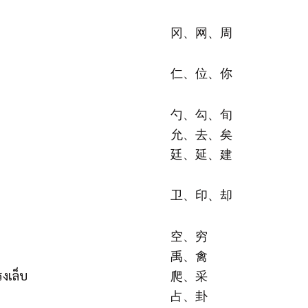
冈、网、周
仁、位、你
勺、勾、旬
允、去、矣
廷、延、建
卫、印、却
空、穷
禹、禽
งเล็บ
爬、采
占、卦