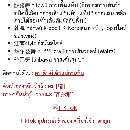
踢踏舞 titāwǔ การเต้นแท็ป (ชื่อของการเต้นรำ
ชนิดนี้เกิดมาจากเสียง “แท็ป แท็ป” จากแผ่นเหล็ก
ภายใต้รองเท้าเต้นสัมผัสกับพื้น )
韩舞 hánwǔ k-pop ( K-Korea(เกาหลี) ,Pop สไตล์
ของเพลง)
江南style กังนัมสไตล์
华尔兹舞 huá’ěrzīwǔ การเต้นวอลซ์ (Waltz)
伦巴舞 lúnbāwǔ การเต้นรุมบา
ติดตามได้ใน :
อร ศิษย์เจ้าแม่กวนอิม
ศัพท์ภาษาจีนน่ารู้ : หมู [猪]
ภาษาจีนน่ารู้ : วรรณะ [瓦尔那]
TikTok อุปกรณ์เข้าของเครื่องใช้ราคาถูก