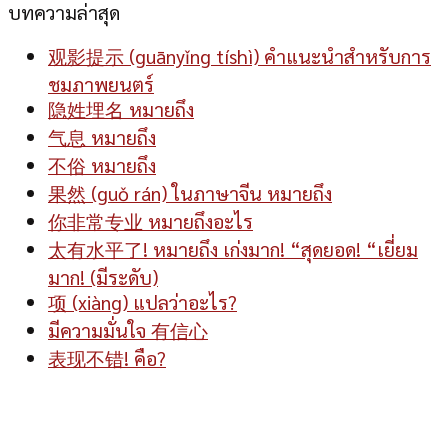
บทความล่าสุด
观影提示 (guānyǐng tíshì) คำแนะนำสำหรับการ
ชมภาพยนตร์
隐姓埋名 หมายถึง
气息 หมายถึง
不俗 หมายถึง
果然 (guǒ rán) ในภาษาจีน หมายถึง
你非常专业 หมายถึงอะไร
太有水平了! หมายถึง เก่งมาก! “สุดยอด! “เยี่ยม
มาก! (มีระดับ)
项 (xiàng) แปลว่าอะไร?
มีความมั่นใจ 有信心
表现不错! คือ?