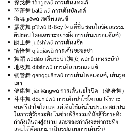
探戈舞 tàngēwǔ การเต้นแทงโก้
芭蕾舞 bālěiwǔ การเต้นบัลเลต์
街舞 jiēwǔ สตรีทแดนซ์
霹雳舞 pīlìwǔ B-Boy (คนที่ชื่นชอบในวัฒนธรรม
ฮิปฮอป โดยเฉพาะอย่างยิ่ง การเต้นเบรกแด๊นซ์)
爵士舞 juéshìwǔ การเต้นแจ๊ส
恰恰舞 qiàqiàwǔ การเต้นชะชะช่า
舞蹈 wǔdǎo เต้นระบำ(舞女 wǔnǚ นางระบำ)
地板舞 dìbǎnwǔ การเต้นเบรกแดนซ์
钢管舞 gāngguǎnwǔ การเต้นโพลแดนซ์, เต้นรูด
เสา
健康舞 jiànkāngwǔ การเต้นแอโรบิค （健身舞）
斗牛舞 dòuniúwǔ การเต้นปาโซโดเบล (จังหวะ
ดนตรีปาโซโดเบล แต่เดิมใช้เล่นในประเทศสเปน
ในการสู้วัวกระทิง ในช่วงพิธีกรรมที่นักสู้วัวกระทิง
กำลังเดินลงสู่สนาม และขณะกำลังจะฆ่ากระทิง
และได้พัฒนามาเป็นรูปแบบการเต้นรำ)