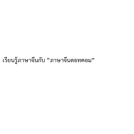
ภาษาจีนดอทคอม “อยู่
เมืองไทยก็เก่งภาษาจีนได้”
เรียนรู้ภาษาจีนกับ “ภาษาจีนดอทคอม”