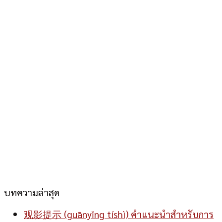
บทความล่าสุด
观影提示 (guānyǐng tíshì) คำแนะนำสำหรับการ