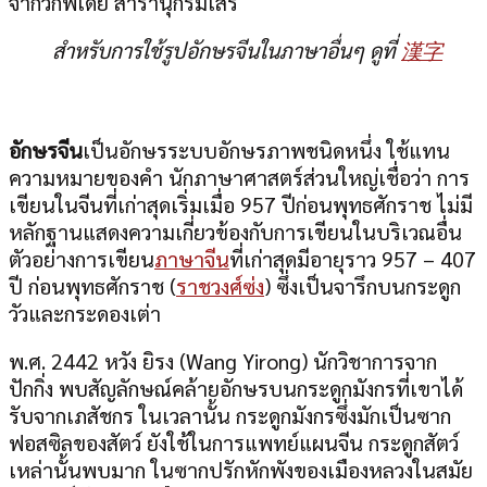
จากวิกิพีเดีย สารานุกรมเสรี
สำหรับการใช้รูปอักษรจีนในภาษาอื่นๆ ดูที่
漢字
อักษรจีน
เป็นอักษรระบบอักษรภาพชนิดหนึ่ง ใช้แทน
ความหมายของคำ นักภาษาศาสตร์ส่วนใหญ่เชื่อว่า การ
เขียนในจีนที่เก่าสุดเริ่มเมื่อ 957 ปีก่อนพุทธศักราช ไม่มี
หลักฐานแสดงความเกี่ยวข้องกับการเขียนในบริเวณอื่น
ตัวอย่างการเขียน
ภาษาจีน
ที่เก่าสุดมีอายุราว 957 – 407
ปี ก่อนพุทธศักราช (
ราชวงศ์ซ่ง
) ซึ่งเป็นจารึกบนกระดูก
วัวและกระดองเต่า
พ.ศ. 2442 หวัง ยิรง (Wang Yirong) นักวิชาการจาก
ปักกิ่ง พบสัญลักษณ์คล้ายอักษรบนกระดูกมังกรที่เขาได้
รับจากเภสัชกร ในเวลานั้น กระดูกมังกรซึ่งมักเป็นซาก
ฟอสซิลของสัตว์ ยังใช้ในการแพทย์แผนจีน กระดูกสัตว์
เหล่านั้นพบมาก ในซากปรักหักพังของเมืองหลวงในสมัย