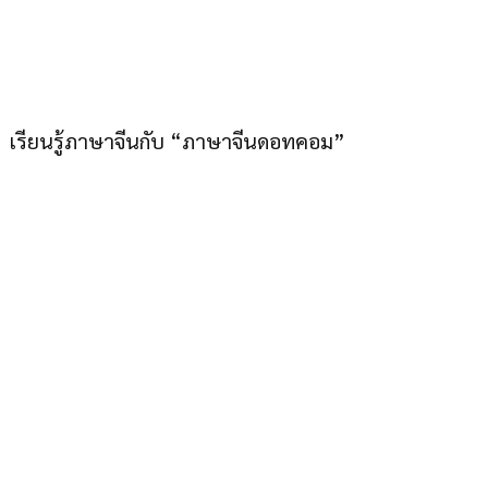
ภาษาจีนดอทคอม “อยู่
เมืองไทยก็เก่งภาษาจีนได้”
เรียนรู้ภาษาจีนกับ “ภาษาจีนดอทคอม”