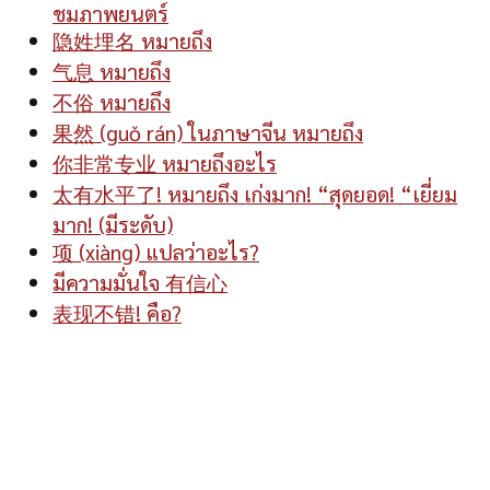
ชมภาพยนตร์
隐姓埋名 หมายถึง
气息 หมายถึง
不俗 หมายถึง
果然 (guǒ rán) ในภาษาจีน หมายถึง
你非常专业 หมายถึงอะไร
太有水平了! หมายถึง เก่งมาก! “สุดยอด! “เยี่ยม
มาก! (มีระดับ)
项 (xiàng) แปลว่าอะไร?
มีความมั่นใจ 有信心
表现不错! คือ?