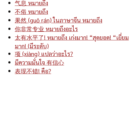
气息 หมายถึง
不俗 หมายถึง
果然 (guǒ rán) ในภาษาจีน หมายถึง
你非常专业 หมายถึงอะไร
太有水平了! หมายถึง เก่งมาก! “สุดยอด! “เยี่ยม
มาก! (มีระดับ)
项 (xiàng) แปลว่าอะไร?
มีความมั่นใจ 有信心
表现不错! คือ?