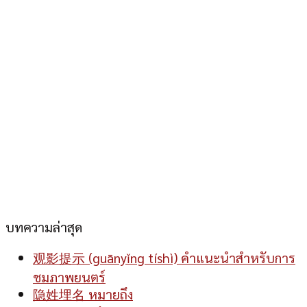
บทความล่าสุด
观影提示 (guānyǐng tíshì) คำแนะนำสำหรับการ
ชมภาพยนตร์
隐姓埋名 หมายถึง