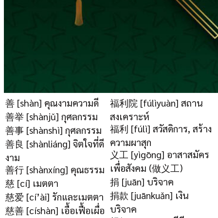
善 [shàn] คุณงามความดี
福利院 [fúlìyuàn] สถาน
善举 [shànjǔ] กุศลกรรม
สงเคราะห์
福利 [fúlì] สวัสดิการ, สร้าง
善事 [shànshì] กุศลกรรม
ความผาสุก
善良 [shànliáng] จิตใจที่ดี
义工 [yìgōng] อาสาสมัคร
งาม
เพื่อสังคม (做义工)
善行 [shànxíng] คุณธรรม
捐 [juān] บริจาค
慈 [cí] เมตตา
捐款 [juānkuǎn] เงิน
慈爱 [cí’ài] รักและเมตตา
บริจาค
慈善 [císhàn] เอื้อเฟื้อเผื่อ