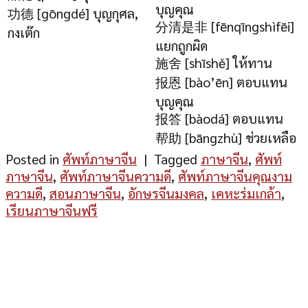
บุญคุณ
功德 [gōngdé] บุญกุศล,
分清是非 [fēnqīngshìfēi]
กงเต๊ก
แยกถูกผิด
施舍 [shīshě] ให้ทาน
报恩 [bào’ēn] ตอบแทน
บุญคุณ
报答 [bàodá] ตอบแทน
帮助 [bāngzhù] ช่วยเหลือ
Posted in
ศัพท์ภาษาจีน
|
Tagged
ภาษาจีน
,
ศัพท์
ภาษาจีน
,
ศัพท์ภาษาจีนความดี
,
ศัพท์ภาษาจีนคุณงาม
ความดี
,
สอนภาษาจีน
,
อักษรจีนมงคล
,
เคหะร่มเกล้า
,
เรียนภาษาจีนฟรี