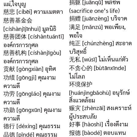
捐躯 [juānqū] พลีชีพ
แผ่,ใจบุญ
(sacrifice one’s life)
慈悲 [cíbēi] ความเมตตา
捐赠 [juānzèng] บริจาค
慈善基金会
满足 [mǎnzú] พอเพียง,
[císhànjījīnhuì] มูลนิธิ
พอใจ
慈善团体 [císhàntuántǐ]
纯正 [chúnzhèng] สะอาด
องค์กรการกุศล
บริสุทธิ์
慈善机构 [císhànjīgòu]
无私 [wúsī] ไม่เห็นแก่ตัว
องค์กรการกุศล
不贪心的 [bùtānxīnde]
贡献 [gòngxiàn] อุทิศ
ไม่โลภ
功绩 [gōngjì] คุณงาม
环境保护
ความดี
[huánjìngbǎohù] อนุรักษ์
功劳 [gōngláo] คุณงาม
สิ่งแวดล้อม
ความดี
赈灾 [zhènzāi] สงเคราะห์
功勋 [gōngxūn] คุณงาม
ผู้ประสบภัย
ความดี
好事 [hàoshì] เรื่องดีงาม
德行 [déxíng] คุณธรรม
报德 [bàodé] ตอบแทน
品德 [pǐndé] คุณธรรม