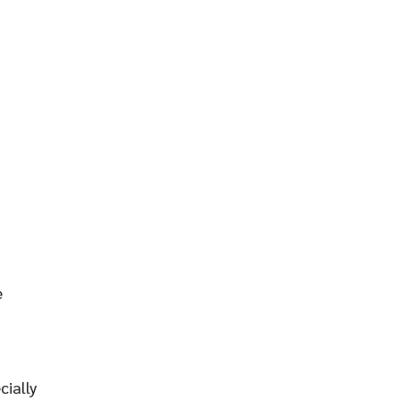
e
cially