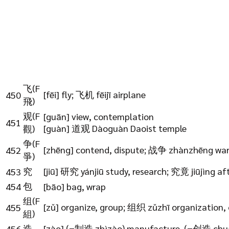
飞(F
[fēi] fly; 飞机 fēijī airplane
450
飛)
观(F
[guān] view, contemplation
451
[guàn] 道观 Dàoguàn Daoist temple
觀)
争(F
[zhēng] contend, dispute; 战争 zhànzhēng war,
452
爭)
究
[jiū] 研究 yánjiū study, research; 究竟 jiūjìng aft
453
包
454
[bāo] bag, wrap
组(F
[zǔ] organize, group; 组织 zǔzhī organization, 
455
組)
造
[zào] (=制造 zhìzào) manufacture, (=创造 chu
456