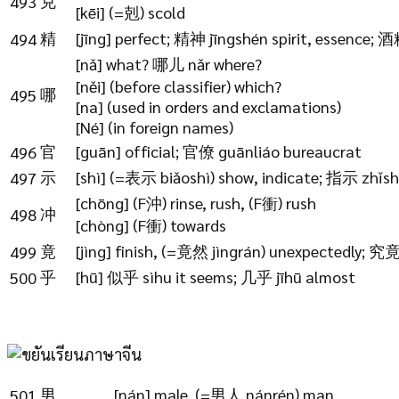
克
493
[kēi] (=剋) scold
精
[jīng] perfect; 精神 jīngshén spirit, essence; 酒
494
[nǎ] what? 哪儿 nǎr where?
[něi] (before classifier) which?
哪
495
[na] (used in orders and exclamations)
[Né] (in foreign names)
官
[guān] official; 官僚 guānliáo bureaucrat
496
示
[shì] (=表示 biǎoshì) show, indicate; 指示 zhǐsh
497
[chōng] (F沖) rinse, rush, (F衝) rush
冲
498
[chòng] (F衝) towards
竟
[jìng] finish, (=竟然 jìngrán) unexpectedly; 究竟 ji
499
乎
[hū] 似乎 sìhu it seems; 几乎 jīhū almost
500
男
[nán] male, (=男人 nánrén) man
501