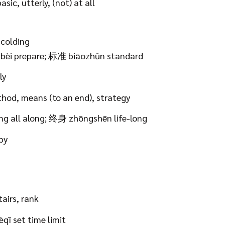
ic, utterly, (not) at all
colding
ǔnbèi prepare; 标准 biāozhǔn standard
ly
od, means (to an end), strategy
g all along; 终身 zhōngshēn life-long
py
stairs, rank
ī set time limit