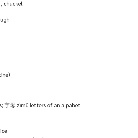
>, chuckel
ough
cine)
 字母 zìmǔ letters of an alpabet
ice