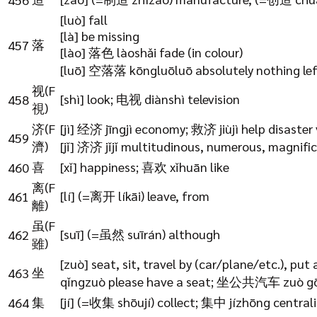
[luò] fall
[là] be missing
落
457
[lào] 落色 làoshǎi fade (in colour)
[luō] 空落落 kōngluōluō absolutely nothing lef
视(F
[shì] look; 电视 diànshì television
458
視)
济(F
[jì] 经济 jīngjì economy; 救济 jiùjì help disaster
459
濟)
[jǐ] 济济 jǐjǐ multitudinous, numerous, magnifi
喜
[xǐ] happiness; 喜欢 xǐhuān like
460
离(F
[lí] (=离开 líkāi) leave, from
461
離)
虽(F
[suī] (=虽然 suīrán) although
462
雖)
[zuò] seat, sit, travel by (car/plane/etc.), put 
坐
463
qǐngzuò please have a seat; 坐公共汽车 zuò gōn
集
[jí] (=收集 shōují) collect; 集中 jízhōng central
464