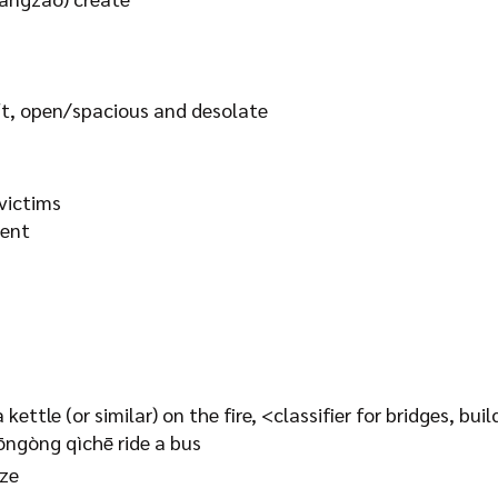
t, open/spacious and desolate
 victims
cent
a kettle (or similar) on the fire, <classifier for bridges, bu
gòng qìchē ride a bus
ize