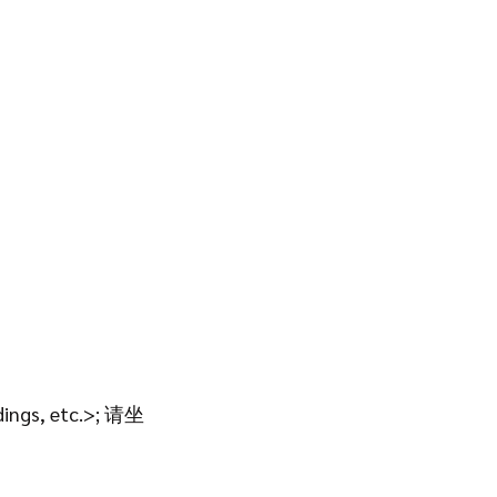
ildings, etc.>; 请坐