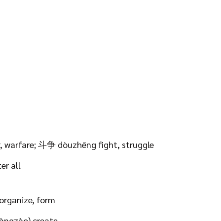
 warfare; 斗争 dòuzhēng fight, struggle
er all
organize, form
àngzào) create