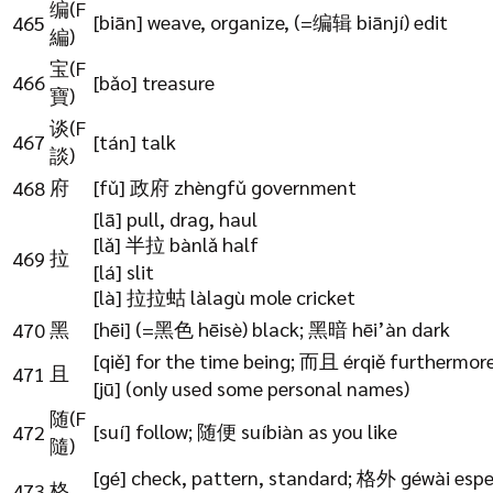
编(F
[biān] weave, organize, (=编辑 biānjí) edit
465
編)
宝(F
466
[bǎo] treasure
寶)
谈(F
467
[tán] talk
談)
府
[fǔ] 政府 zhèngfǔ government
468
[lā] pull, drag, haul
[lǎ] 半拉 bànlǎ half
拉
469
[lá] slit
[là] 拉拉蛄 làlagù mole cricket
黑
[hēi] (=黑色 hēisè) black; 黑暗 hēi’àn dark
470
[qiě] for the time being; 而且 érqiě furthermor
且
471
[jū] (only used some personal names)
随(F
[suí] follow; 随便 suíbiàn as you like
472
隨)
[gé] check, pattern, standard; 格外 géwài espe
格
473