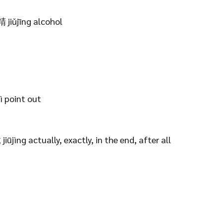
精 jiǔjīng alcohol
ì point out
ūjìng actually, exactly, in the end, after all