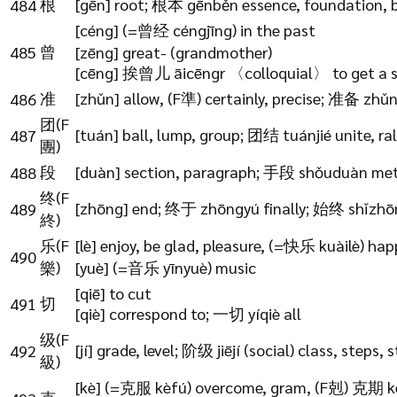
根
[gēn] root; 根本 gēnběn essence, foundation, bas
484
[céng] (=曾经 céngjīng) in the past
曾
485
[zēng] great- (grandmother)
[cēng] 挨曾儿 āicēngr 〈colloquial〉 to get a s
准
[zhǔn] allow, (F準) certainly, precise; 准备 zh
486
团(F
[tuán] ball, lump, group; 团结 tuánjié unite, ral
487
團)
段
[duàn] section, paragraph; 手段 shǒuduàn meth
488
终(F
[zhōng] end; 终于 zhōngyú finally; 始终 shǐzhōn
489
終)
乐(F
[lè] enjoy, be glad, pleasure, (=快乐 kuàilè) hap
490
樂)
[yuè] (=音乐 yīnyuè) music
[qiē] to cut
切
491
[qiè] correspond to; 一切 yíqiè all
级(F
[jí] grade, level; 阶级 jiējí (social) class, steps, 
492
級)
[kè] (=克服 kèfú) overcome, gram, (F剋) 克期 kèq