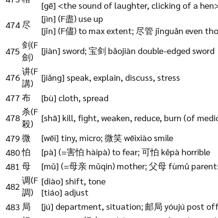
[gē] <the sound of laughter, clicking of a hen
[jìn] (F盡) use up
尽
474
[jǐn] (F儘) to max extent; 尽管 jǐnguǎn even th
剑(F
[jiàn] sword; 宝剑 bǎojiàn double-edged sword
475
劍)
讲(F
476
[jiǎng] speak, explain, discuss, stress
講)
布
477
[bù] cloth, spread
杀(F
478
[shā] kill, fight, weaken, reduce, burn (of medi
殺)
微
[wēi] tiny, micro; 微笑 wēixiào smile
479
怕
[pà] (=害怕 hàipà) to fear; 可怕 kěpà horrible
480
母
[mǔ] (=母亲 mǔqin) mother; 父母 fùmǔ parents;
481
调(F
[diào] shift, tone
482
調)
[tiáo] adjust
局
[jú] department, situation; 邮局 yóujú post off
483