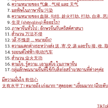
ความหมายของ 气象 , 气候 และ 天气
มลพิษในภาษาจีน 污染
ความหมายของ 血脉, 勾结, 趁火打劫, 打劫, 自承, 
生灵 (shēnglíng) คืออะไร?
ภาษาจีนทั่วไป : อักษรจีนกับคริสต์ศาสนา
สำนวน 万法不侵
วลี 不愧是 … หมายถึง?
ความแตกต่างระหว่างส่ง 送 ,寄,交,递 และรับ 接, 收, 
รถยนต์ไฟฟ้า 电动汽车
สำนวน 业火无功
ตามใจ, รู้ความ, เอาแต่ใจ ในภาษาจีน
กลุ่มลักษณนามจีนที่ใช้กับสิ่งก่อสร้าง/สถานที่ต่างๆค่ะ
มีความมั่นใจ 有信心
太有水平了! หมายถึง เก่งมาก! “สุดยอด! “เยี่ยมมาก! (มีระดับ
TikTo