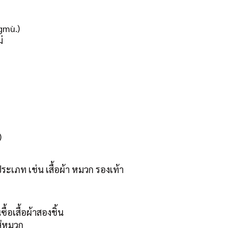
gmù.)
่
)
ะเภท เช่น เสื้อผ้า หมวก รองเท้า
เสื้อผ้าสองชิ้น
ส่หมวก