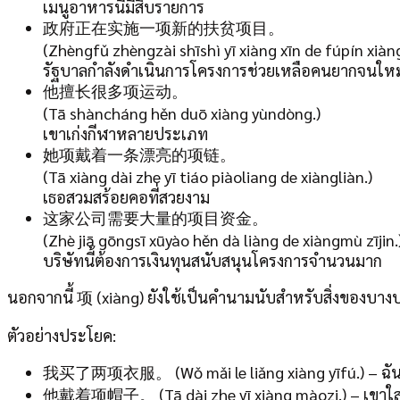
เมนูอาหารนี้มีสิบรายการ
政府正在实施一项新的扶贫项目。
(Zhèngfǔ zhèngzài shīshì yī xiàng xīn de fúpín xiàn
รัฐบาลกำลังดำเนินการโครงการช่วยเหลือคนยากจนใหม
他擅长很多项运动。
(Tā shàncháng hěn duō xiàng yùndòng.)
เขาเก่งกีฬาหลายประเภท
她项戴着一条漂亮的项链。
(Tā xiàng dài zhe yī tiáo piàoliang de xiàngliàn.)
เธอสวมสร้อยคอที่สวยงาม
这家公司需要大量的项目资金。
(Zhè jiā gōngsī xūyào hěn dà liàng de xiàngmù zījin.
บริษัทนี้ต้องการเงินทุนสนับสนุนโครงการจำนวนมาก
นอกจากนี้ 项 (xiàng) ยังใช้เป็นคำนามนับสำหรับสิ่งของบางปร
ตัวอย่างประโยค:
我买了两项衣服。 (Wǒ mǎi le liǎng xiàng yīfú.) – ฉันซื้อ
他戴着项帽子。 (Tā dài zhe yī xiàng màozi.) – เขาใ