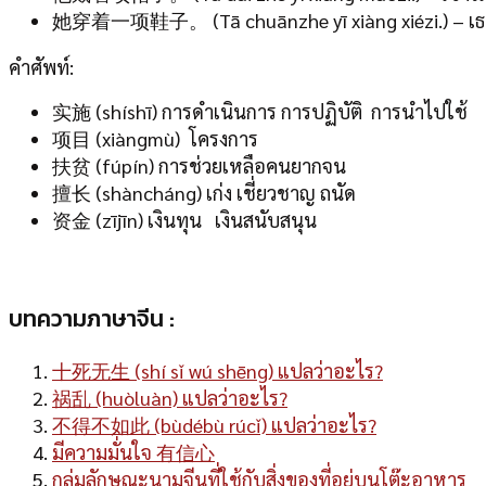
她穿着一项鞋子。 (Tā chuānzhe yī xiàng xiézi.) – เธอ
คำศัพท์:
实施 (shíshī) การดำเนินการ การปฏิบัติ การนำไปใช้
项目 (xiàngmù) โครงการ
扶贫 (fúpín) การช่วยเหลือคนยากจน
擅长 (shàncháng) เก่ง เชี่ยวชาญ ถนัด
资金 (zījīn) เงินทุน เงินสนับสนุน
บทความภาษาจีน :
十死无生 (shí sǐ wú shēng) แปลว่าอะไร?
祸乱 (huòluàn) แปลว่าอะไร?
不得不如此 (bùdébù rúcǐ) แปลว่าอะไร?
มีความมั่นใจ 有信心
กลุ่มลักษณะนามจีนที่ใช้กับสิ่งของที่อยู่บนโต๊ะอาหาร