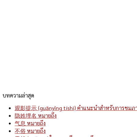
บทความล่าสุด
观影提示 (guānyǐng tíshì) คำแนะนำสำหรับการชมภ
隐姓埋名 หมายถึง
气息 หมายถึง
不俗 หมายถึง