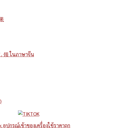
恶果
取, 领 ในภาษาจีน
)
k อุปกรณ์เข้าของเครื่องใช้ราคาถูก