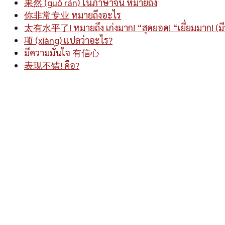
果然 (guǒ rán) ในภาษาจีน หมายถึง
你非常专业 หมายถึงอะไร
太有水平了! หมายถึง เก่งมาก! “สุดยอด! “เยี่ยมมาก! (มี
项 (xiàng) แปลว่าอะไร?
มีความมั่นใจ 有信心
表现不错! คือ?