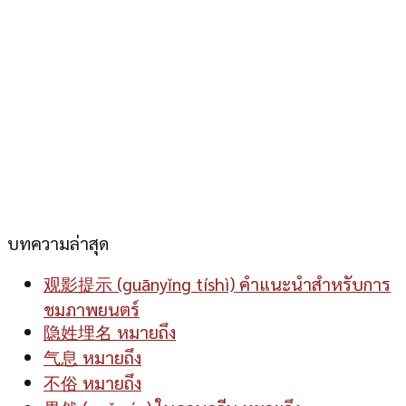
บทความล่าสุด
观影提示 (guānyǐng tíshì) คำแนะนำสำหรับการ
ชมภาพยนตร์
隐姓埋名 หมายถึง
气息 หมายถึง
不俗 หมายถึง