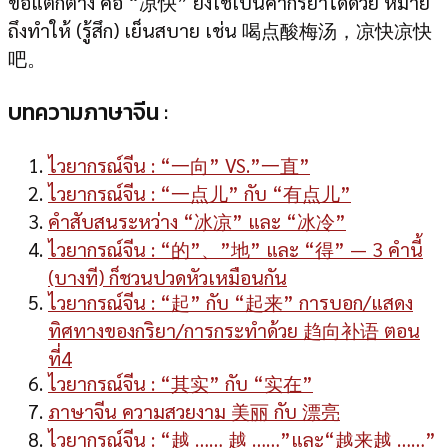
ข้อแตกต่าง คือ “凉快” ยังใช้เป็นคำกริยาได้ด้วย หมาย
ถึงทำให้ (รู้สึก) เย็นสบาย เช่น 喝点酸梅汤，凉快凉快
吧。
บทความภาษาจีน :
ไวยากรณ์จีน : “一向” VS.”一直”
ไวยากรณ์จีน : “一点儿” กับ “有点儿”
คำสับสนระหว่าง “冰凉” และ “冰冷”
ไวยากรณ์จีน : “的”、”地” และ “得” — 3 คำนี้
(บางที) ก็ชวนปวดหัวเหมือนกัน
ไวยากรณ์จีน : “起” กับ “起来” การบอก/แสดง
ทิศทางของกริยา/การกระทำด้วย 趋向补语 ตอน
ที่4
ไวยากรณ์จีน : “其实” กับ “实在”
ภาษาจีน ความสวยงาม 美丽 กับ 漂亮
ไวยากรณ์จีน : “越 …… 越 ……”และ“越来越 ……”