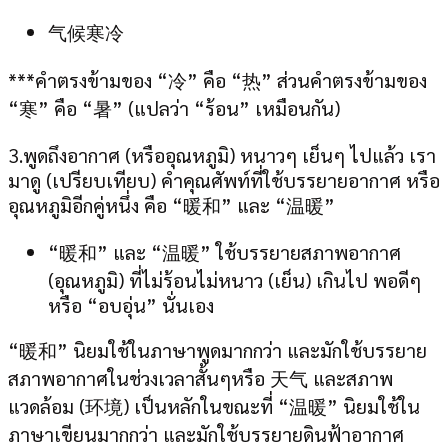
气候寒冷
***คำตรงข้ามของ “冷” คือ “热” ส่วนคำตรงข้ามของ
“寒” คือ “暑” (แปลว่า “ร้อน” เหมือนกัน)
3.พูดถึงอากาศ (หรืออุณหภูมิ) หนาวๆ เย็นๆ ไปแล้ว เรา
มาดู (เปรียบเทียบ) คำคุณศัพท์ที่ใช้บรรยายอากาศ หรือ
อุณหภูมิอีกคู่หนึ่ง คือ “暖和” และ “温暖”
“暖和” และ “温暖” ใช้บรรยายสภาพอากาศ
(อุณหภูมิ) ที่ไม่ร้อนไม่หนาว (เย็น) เกินไป พอดีๆ
หรือ “อบอุ่น” นั่นเอง
“暖和” นิยมใช้ในภาษาพูดมากกว่า และมักใช้บรรยาย
สภาพอากาศในช่วงเวลาสั้นๆหรือ 天气 และสภาพ
แวดล้อม (环境) เป็นหลักในขณะที่ “温暖” นิยมใช้ใน
ภาษาเขียนมากกว่า และมักใช้บรรยายดินฟ้าอากาศ