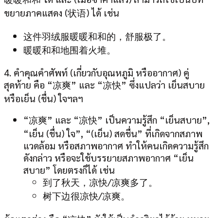
ขยายภาคแสดง (状语) ได้ เช่น
这件羽绒服暖暖和和的，舒服极了。
暖暖和和地围着火堆。
4. คำคุณคำศัพท์ (เกี่ยวกับอุณหภูมิ หรืออากาศ) คู่
สุดท้าย คือ “凉爽” และ “凉快” ซึ่งแปลว่า เย็นสบาย
หรือเย็น (ชื่น) ใจฯลฯ
“凉爽” และ “凉快” เป็นความรู้สึก “เย็นสบาย”,
“เย็น (ชื่น) ใจ”, “(เย็น) สดชื่น” ที่เกิดจากสภาพ
แวดล้อม หรือสภาพอากาศ ทำให้คนเกิดความรู้สึก
ดังกล่าว หรือจะใช้บรรยายสภาพอากาศ “เย็น
สบาย” โดยตรงก็ได้ เช่น
到了秋天，凉快/凉爽多了。
树下边很凉快/凉爽。