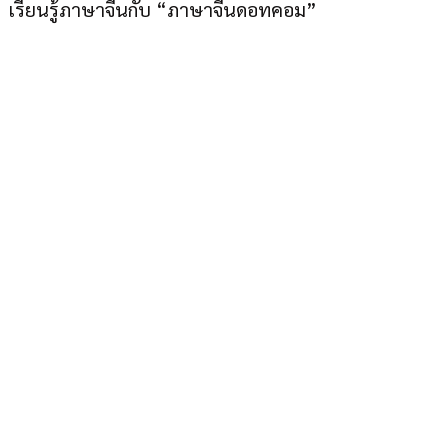
เรียนรู้ภาษาจีนกับ “ภาษาจีนดอทคอม”