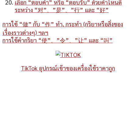
เลือก “ตอบคำ” หรือ “ตอบรับ” ด้วยคำไหนดี
ระหว่าง “对”、”是”、”行” และ “好”
การใช้ “做” กับ “作” ทำ, กระทำ (กริยาหรือสิ่งของ
เรื่องราวต่างๆ) ฯลฯ
การใช้คำกริยา “使”、”令”、”让” และ “叫”
TikTok อุปกรณ์เข้าของเครื่องใช้ราคาถูก