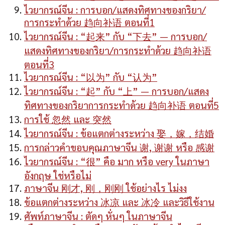
ไวยากรณ์จีน : การบอก/แสดงทิศทางของกริยา/
การกระทำด้วย 趋向补语 ตอนที่1
ไวยากรณ์จีน : “起来” กับ “下去” — การบอก/
แสดงทิศทางของกริยา/การกระทำด้วย 趋向补语
ตอนที่3
ไวยากรณ์จีน : “以为” กับ “认为”
ไวยากรณ์จีน : “起” กับ “上” — การบอก/แสดง
ทิศทางของกริยาการกระทำด้วย 趋向补语 ตอนที่5
การใช้ 忽然 และ 突然
ไวยากรณ์จีน : ข้อแตกต่างระหว่าง 娶，嫁，结婚
การกล่าวคำขอบคุณภาษาจีน 谢, 谢谢 หรือ 感谢
ไวยากรณ์จีน : “很” คือ มาก หรือ very ในภาษา
อังกฤษ ใช่หรือไม่
ภาษาจีน 刚才, 刚，刚刚 ใช้อย่างไร ไม่งง
ข้อแตกต่างระหว่าง 冰凉 และ 冰冷 และวิธีใช้งาน
ศัพท์ภาษาจีน : ตัดๆ หั่นๆ ในภาษาจีน