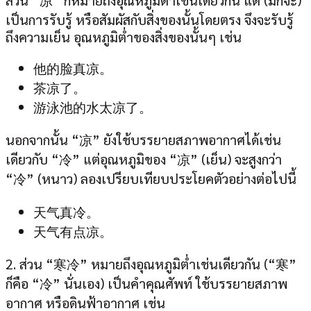
เป็นการรับรู้ หรือสัมผัสกับสิ่งของนั้นโดยตรง จึงจะรับรู้
ถึงความเย็น อุณหภูมิต่ำของสิ่งของนั้นๆ เช่น
他的脸真凉。
茶凉了。
游泳池的水太凉了。
นอกจากนั้น “凉” ยังใช้บรรยายสภาพอากาศได้เช่น
เดียวกับ “冷” แต่อุณหภูมิของ “凉” (เย็น) จะสูงกว่า
“冷” (หนาว) ลองเปรียบเทียบประโยคตัวอย่างต่อไปนี้
天气真冷。
天气有点凉。
2. ส่วน “寒冷” หมายถึงอุณหภูมิต่ำเช่นเดียวกัน (“寒”
ก็คือ “冷” นั่นเอง) เป็นคำคุณศัพท์ ใช้บรรยายสภาพ
อากาศ หรือดินฟ้าอากาศ เช่น