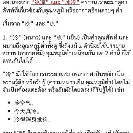
ต่อเนื่องจาก
“冰凉” และ “冰冷”
คราวนี้เราจะมาดูคำ
ศัพท์ที่เกี่ยวข้องกับอุณหภูมิ หรืออากาศอีกหลายๆ คำ
เริ่มจาก “冷” และ “凉”
1. “冷” (หนาว) และ “凉” (เย็น) เป็นคำคุณศัพท์ และ
หมายถึงอุณหภูมิต่ำทั้งคู่ ซึ่งถึงแม้ 2 คำนี้จะใช้บรรยาย
สภาพ (อากาศที่มี) อุณหภูมิต่ำเหมือนกัน แต่ 2 คำนี้ ก็ใช้
แทนกันไม่ได้
“冷” มักใช้กับการบรรยายสภาพอากาศเป็นหลัก เป็น
ความรู้สึก หรือรับรู้ (ความหนาวเย็น อุณหภูมิต่ำ) โดยไม่
จำเป็นต้องแตะต้อง หรือสัมผัสโดยตรง (ก็รับรู้ได้) เช่น
冷空气。
今天真冷。
冷得浑身发抖。
ส่วน “凉” ก็หมายถึงอุณหภูมิต่ำเช่นเดียวกัน แต่ (มักจะ)