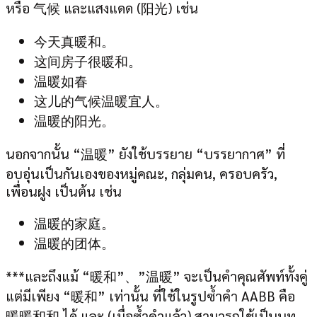
หรือ 气候 และแสงแดด (阳光) เช่น
今天真暖和。
这间房子很暖和。
温暖如春
这儿的气候温暖宜人。
温暖的阳光。
นอกจากนั้น “温暖” ยังใช้บรรยาย “บรรยากาศ” ที่
อบอุ่นเป็นกันเองของหมู่คณะ, กลุ่มคน, ครอบครัว,
เพื่อนฝูง เป็นต้น เช่น
温暖的家庭。
温暖的团体。
***และถึงแม้ “暖和”、”温暖” จะเป็นคำคุณศัพท์ทั้งคู่
แต่มีเพียง “暖和” เท่านั้น ที่ใช้ในรูปซ้ำคำ AABB คือ
暖暖和和 ได้ และ (เมื่อซ้ำคำแล้ว) สามารถใช้เป็นบท