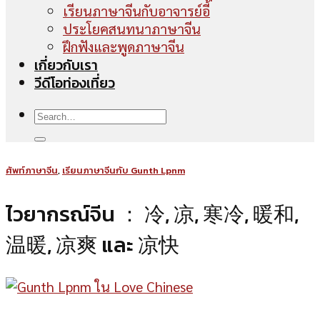
เรียนภาษาจีนกับอาจารย์อี้
ประโยคสนทนาภาษาจีน
ฝึกฟังและพูดภาษาจีน
เกี่ยวกับเรา
วีดีโอท่องเที่ยว
ศัพท์ภาษาจีน
,
เรียนภาษาจีนกับ Gunth Lpnm
ไวยากรณ์จีน ： 冷, 凉, 寒冷, 暖和,
温暖, 凉爽 และ 凉快