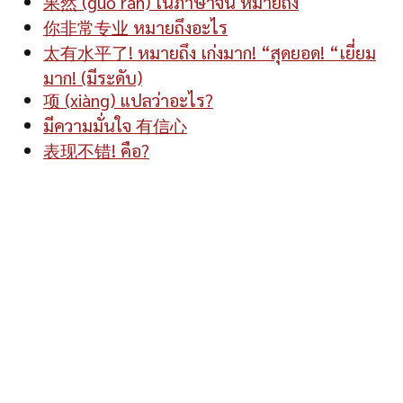
果然 (guǒ rán) ในภาษาจีน หมายถึง
你非常专业 หมายถึงอะไร
太有水平了! หมายถึง เก่งมาก! “สุดยอด! “เยี่ยม
มาก! (มีระดับ)
项 (xiàng) แปลว่าอะไร?
มีความมั่นใจ 有信心
表现不错! คือ?