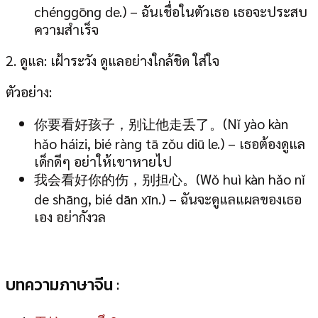
chénggōng de.) – ฉันเชื่อในตัวเธอ เธอจะประสบ
ความสำเร็จ
2. ดูแล: เฝ้าระวัง ดูแลอย่างใกล้ชิด ใส่ใจ
ตัวอย่าง:
你要看好孩子，别让他走丢了。(Nǐ yào kàn
hǎo háizi, bié ràng tā zǒu diū le.) – เธอต้องดูแล
เด็กดีๆ อย่าให้เขาหายไป
我会看好你的伤，别担心。(Wǒ huì kàn hǎo nǐ
de shāng, bié dān xīn.) – ฉันจะดูแลแผลของเธอ
เอง อย่ากังวล
บทความภาษาจีน :