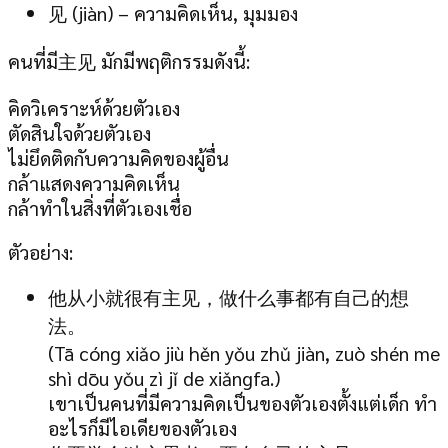
见 (jiàn) – ความคิดเห็น, มุมมอง
คนที่มี主见 มักมีพฤติกรรมดังนี้:
คิดวิเคราะห์ด้วยตัวเอง
ตัดสินใจด้วยตัวเอง
ไม่ยึดติดกับความคิดของผู้อื่น
กล้าแสดงความคิดเห็น
กล้าทำในสิ่งที่ตัวเองเชื่อ
ตัวอย่าง:
他从小就很有主见，做什么事都有自己的想
法。
(Tā cóng xiǎo jiù hěn yǒu zhǔ jiàn, zuò shén me
shì dōu yǒu zì jǐ de xiǎngfa.)
เขาเป็นคนที่มีความคิดเป็นของตัวเองตั้งแต่เด็ก ทำ
อะไรก็มีไอเดียของตัวเอง