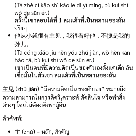
(Tā zhè cì kǎo shì kǎo le dì yī míng, bù kuì shì
wǒ de sūn ér.)
ครั้งนี้เขาสอบได้ที่ 1 สมแล้วที่เป็นหลานของฉัน
จริงๆ
他从小就很有主见，我很看好他，不愧是我的
孙儿。
(Tā cóng xiǎo jiù hěn yǒu zhǔ jiàn, wǒ hěn kàn
hǎo tā, bù kuì shì wǒ de sūn ér.)
เขาเป็นคนที่มีความคิดเป็นของตัวเองตั้งแต่เด็ก ฉัน
เชื่อมั่นในตัวเขา สมแล้วที่เป็นหลานของฉัน
主见 (zhǔ jiàn) “มีความคิดเป็นของตัวเอง” หมายถึง
ความสามารถในการคิดวิเคราะห์ ตัดสินใจ หรือทำสิ่ง
ต่างๆ โดยไม่ต้องพึ่งพาผู้อื่น
คำศัพท์:
主 (zhǔ) – หลัก, สำคัญ