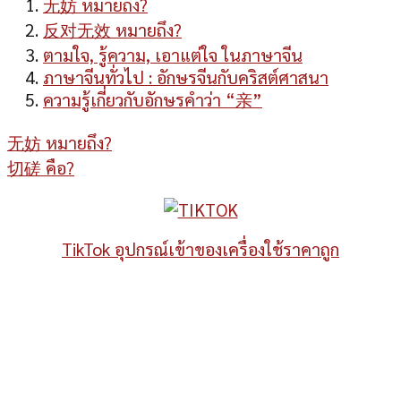
无妨 หมายถึง?
反对无效 หมายถึง?
ตามใจ, รู้ความ, เอาแต่ใจ ในภาษาจีน
ภาษาจีนทั่วไป : อักษรจีนกับคริสต์ศาสนา
ความรู้เกี่ยวกับอักษรคำว่า “亲”
无妨 หมายถึง?
切磋 คือ?
TikTok อุปกรณ์เข้าของเครื่องใช้ราคาถูก