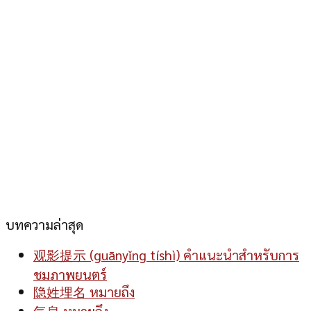
บทความล่าสุด
观影提示 (guānyǐng tíshì) คำแนะนำสำหรับการ
ชมภาพยนตร์
隐姓埋名 หมายถึง
气息 หมายถึง