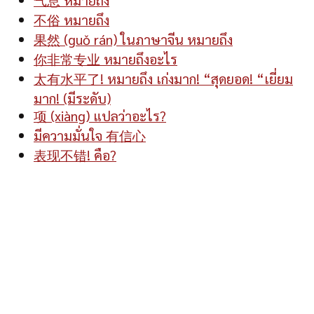
不俗 หมายถึง
果然 (guǒ rán) ในภาษาจีน หมายถึง
你非常专业 หมายถึงอะไร
太有水平了! หมายถึง เก่งมาก! “สุดยอด! “เยี่ยม
มาก! (มีระดับ)
项 (xiàng) แปลว่าอะไร?
มีความมั่นใจ 有信心
表现不错! คือ?