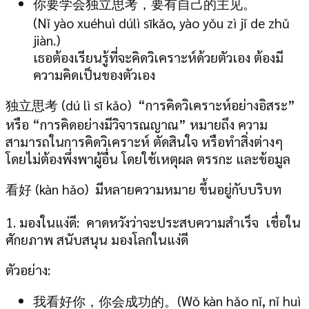
你要学会独立思考，要有自己的主见。
(Nǐ yào xuéhuì dúlì sīkǎo, yào yǒu zì jǐ de zhǔ
jiàn.)
เธอต้องเรียนรู้ที่จะคิดวิเคราะห์ด้วยตัวเอง ต้องมี
ความคิดเป็นของตัวเอง
独立思考 (dú lì sī kǎo) “การคิดวิเคราะห์อย่างอิสระ”
หรือ “การคิดอย่างมีวิจารณญาณ” หมายถึง ความ
สามารถในการคิดวิเคราะห์ ตัดสินใจ หรือทำสิ่งต่างๆ
โดยไม่ต้องพึ่งพาผู้อื่น โดยใช้เหตุผล ตรรกะ และข้อมูล
看好 (kàn hǎo) มีหลายความหมาย ขึ้นอยู่กับบริบท
1. มองในแง่ดี: คาดหวังว่าจะประสบความสำเร็จ เชื่อใน
ศักยภาพ สนับสนุน มองโลกในแง่ดี
ตัวอย่าง:
我看好你，你会成功的。(Wǒ kàn hǎo nǐ, nǐ huì