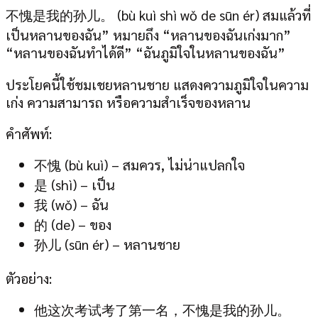
不愧是我的孙儿。 (bù kuì shì wǒ de sūn ér) สมแล้วที่
เป็นหลานของฉัน” หมายถึง “หลานของฉันเก่งมาก”
“หลานของฉันทำได้ดี” “ฉันภูมิใจในหลานของฉัน”
ประโยคนี้ใช้ชมเชยหลานชาย แสดงความภูมิใจในความ
เก่ง ความสามารถ หรือความสำเร็จของหลาน
คำศัพท์:
不愧 (bù kuì) – สมควร, ไม่น่าแปลกใจ
是 (shì) – เป็น
我 (wǒ) – ฉัน
的 (de) – ของ
孙儿 (sūn ér) – หลานชาย
ตัวอย่าง:
他这次考试考了第一名，不愧是我的孙儿。