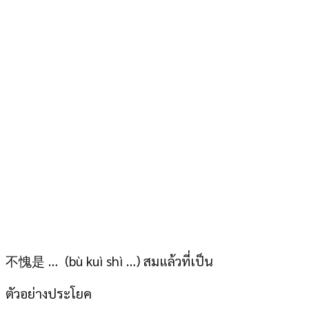
不愧是 … (bù kuì shì …) สมแล้วที่เป็น
ตัวอย่างประโยค