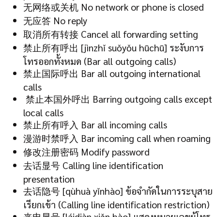
无网络或关机 No network or phone is closed
无应答 No reply
取消所有转接 Cancel all forwarding setting
禁止所有呼出 [jìnzhǐ suǒyǒu hūchū] ระงับการ
โทรออกทั้งหมด (Bar all outgoing calls)
禁止国际呼出 Bar all outgoing international
calls
禁止本国外呼出 Barring outgoing calls except
local calls
禁止所有呼入 Bar all incoming calls
漫游时禁呼入 Bar incoming call when roaming
修改注册密码 Modify password
去话显号 Calling line identification
presentation
去话隐号 [qùhuà yǐnhào] ข้อจำกัดในการระบุสาย
เรียกเข้า (Calling line identification restriction)
来电显号 [láidiàn xiǎn hào] แสดงหมายเลขผู้โทร