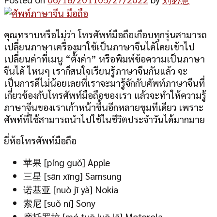
คุณทราบหรือไม่ว่า โทรศัพท์มือถือเกือบทุกรุ่นสามารถ
เปลี่ยนภาษาเครื่องมาใช้เป็นภาษาจีนได้โดยเข้าไป
เปลี่ยนค่าที่เมนู “ตั้งค่า” หรือพิมพ์ข้อความเป็นภาษา
จีนได้ ไหนๆ เราก็สนใจเรียนรู้ภาษาจีนกันแล้ว จะ
เป็นการดีไม่น้อยเลยที่เราจะมารู้จักกับศัพท์ภาษาจีนที่
เกี่ยวข้องกับโทรศัพท์มือถือของเรา แล้วจะทำให้ความรู้
ภาษาจีนของเราเก้าหน้าขึ้นอีกหลายขุมทีเดียว เพราะ
ศัพท์ที่ใช้สามารถนำไปใช้ในชีวิตประจำวันได้มากมาย
ยี่ห้อโทรศัพท์มือถือ
苹果 [píng guǒ] Apple
三星 [sān xīng] Samsung
诺基亚 [nuò jī yà] Nokia
索尼 [suǒ ní] Sony
摩托罗拉 [mó tuō luō lā] Motorola