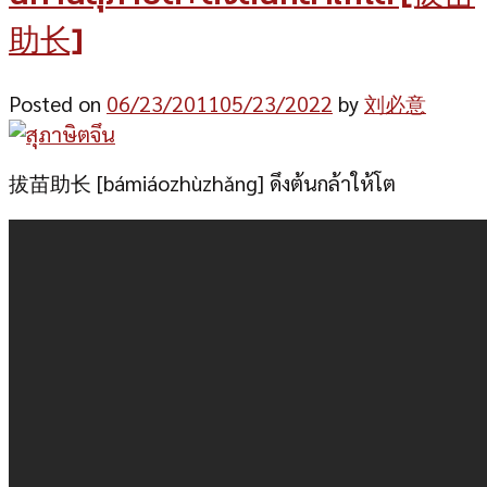
助长]
Posted on
06/23/2011
05/23/2022
by
刘必意
拔苗助长 [bámiáozhùzhǎng] ดึงต้นกล้าให้โต