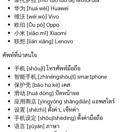
华为 [huá wèi] Huawei
维沃 [wéi wò] Vivo
欧珀 [Ōu pò] Oppo
小米 [xiǎo mǐ] Xiaomi
联想 [lián xiǎng] Lenovo
ศัพท์ที่น่าสนใจ
手机 [shǒujī] โทรศัพท์มือถือ
智能手机 [zhìnéngshǒujī] smartphone
保护壳 [băo hù ké] เคส
滑动 [huá dòng] ปัดหน้าจอ
应用商店 [yìngyòng shāngdiàn] แอพสโตร์
设置 [shèzhì] ตั้งค่า, เซ็ทค่า
手机设定 [shǒujīshèdìng] ตั้งค่ามือถือ
语言 [yǔyán] ภาษา