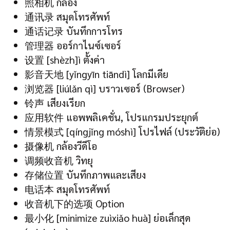
照相机 กล้อง
通讯录 สมุดโทรศัพท์
通话记录 บันทึกการโทร
管理器 ออร์กาไนซ์เซอร์
设置 [shèzh]ì ตั้งค่า
影音天地 [yǐngyīn tiāndì] โลกมีเดีย
浏览器 [liúlǎn qì] บราวเซอร์ (Browser)
铃声 เสียงเรียก
应用软件 แอพพลิเคชั่น, โปรแกรมประยุกต์
情景模式 [qíngjǐng móshì] โปรไฟล์ (ประวัติย่อ)
摄像机 กล้องวีดีโอ
调频收音机 วิทยุ
存储位置 บันทึกภาพและเสียง
电话本 สมุดโทรศัพท์
收音机下的选项 Option
最小化 [minimize zuìxiǎo huà] ย่อเล็กสุด