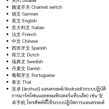
频道开关 Channel switch
德文 Germen
英文 English
意大利文 Italian
法文 French
中文 Chinese
西班牙文 Spanish
荷兰文 Dutch
瑞典文 Swedish
丹麦文 Danish
葡萄牙文 Portuguese
泰文 Thai
安卓 [ānzhuó] แอนดรอยด์/Android(ระบบปฏิบัติ
การมาร์ทโฟนและคอมพิวเตอร์แท็บเล็ต) เช่น 安
卓手机 โทรศัพท์ที่ใช้ระบบปฎิบัตการแอนดรอยด์