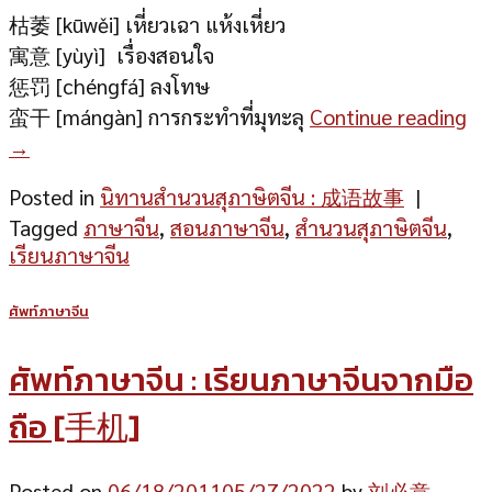
枯萎 [kūwěi] เหี่ยวเฉา แห้งเหี่ยว
寓意 [yùyì] เรื่องสอนใจ
惩罚 [chéngfá] ลงโทษ
蛮干 [mángàn] การกระทำที่มุทะลุ
Continue reading
→
Posted in
นิทานสำนวนสุภาษิตจีน : 成语故事
|
Tagged
ภาษาจีน
,
สอนภาษาจีน
,
สำนวนสุภาษิตจีน
,
เรียนภาษาจีน
ศัพท์ภาษาจีน
ศัพท์ภาษาจีน : เรียนภาษาจีนจากมือ
ถือ [手机]
Posted on
06/18/2011
05/27/2022
by
刘必意