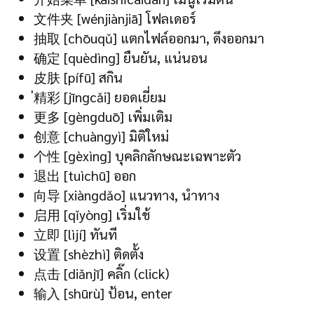
文件夹 [wénjiànjiā] โฟลเดอร์
抽取 [chōuqǔ] แตกไฟล์ออกมา, ดึงออกมา
确定 [quèdìng] ยืนยัน, แน่นอน
皮肤 [pífū] สกิน
่精彩 [jīngcǎi] ยอดเยี่ยม
更多 [gèngduō] เพิ่มเติม
创意 [chuàngyì] มิติใหม่
个性 [gèxìng] บุคลิกลักษณะเฉพาะตัว
退出 [tuìchū] ออก
向导 [xiàngdǎo] แนวทาง, นำทาง
启用 [qǐyòng] เริ่มใช้
立即 [lìjí] ทันที
设置 [shèzhì] ติดตั้ง
点击 [diǎnjī] คลิ๊ก (click)
输入 [shūrù] ป้อน, enter