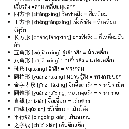
เจี่ยวสิง =สามเหลี่ยมมุมฉาก
四方形 [sìfāngxíng] ซื่อฟางสิง = สี่เหลี่ยม
正方形 [zhèngfāngxíng] เจิ้งฟังสิง = สี่เหลี่ยม
จัตุรัส
长方形 [chángfāngxíng] ฉางฟังสิง = สี่เหลี่ยมผืน
ผ้า
五角形 [wǔjiǎoxíng] อู๋เจี่ยวสิง = ห้าเหลี่ยม
八角形 [bājiǎoxíng] ปาเจี่ยวสิง = แปดเหลี่ยม
球形 [qiúxíng] ฉิวสิง = ทรงกลม
圆柱形 [yuánzhùxíng] หยวนจู้สิง = ทรงกระบอก
金字塔形 [jīnzì tǎxíng] จินจื้อถ่าสิง = ทรงปิรามิด
圆锥形 [yuánzhuīxíng] หยวนจุยสิง = ทรงกรวย
直线 [zhíxiàn] จื๋อเซี่ยน = เส้นตรง
曲线 [qūxiàn] ชวีเซี่ยน = เส้นโค้ง
平行线 [píngxíng xiàn] เส้นขนาน
之字线 [zhīzì xiàn] เส้นซิกแซ็ก