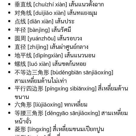
垂直线 [chuízhí xiàn] เส้นแนวตั้งฉาก
对角线 [duìjiǎo xiàn] เส้นทแยงมุม
点线 [diǎn xiàn] เส้นประ
半径 [bànjìng] เส้นรัศมี
圆周 [yuánzhōu] เส้นรอบวง
直径 [zhíjìng] เส้นผ่าศูนย์กลาง
地平线 [dìpíngxiàn] เส้นแนวนอน
螺线 [luó xiàn] เส้นขดก้นหอย
不等边三角形 [bùděngbiān sānjiǎoxíng]
สามเหลี่ยมด้านไม่เท่า
平行四边形 [píngxíng sìbiānxíng] สี่เหลี่ยมด้าน
ขนาน
六角形 [liùjiǎoxíng] หกเหลี่ยม
等腰三角形 [děngyāo sānjiǎoxíng] สามเหลี่ยม
หน้าจั่ว
菱形 [língxíng] สี่เหลี่ยมขนมเปียกปูน