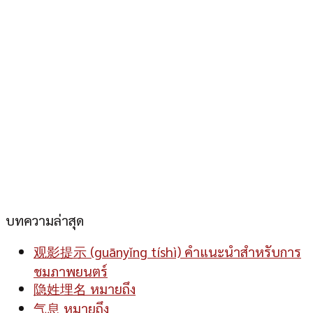
บทความล่าสุด
观影提示 (guānyǐng tíshì) คำแนะนำสำหรับการ
ชมภาพยนตร์
隐姓埋名 หมายถึง
气息 หมายถึง