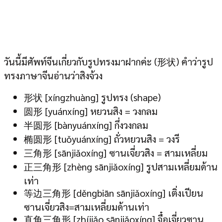
วันนี้มีศัพท์จีนเกี่ยวกับรูปทรงมาฝากค่ะ (形状) คำว่ารูป
ทรงภาษาจีนอ่านว่าสิงจ้วง
形状 [xíngzhuàng] รูปทรง (shape)
圆形 [yuánxíng] หยวนสิง = วงกลม
半圆形 [bànyuánxíng] กึ่งวงกลม
椭圆形 [tuǒyuánxíng] ถั่วหยวนสิง = วงรี
三角形 [sānjiǎoxíng] ซานเจี่ยวสิง = สามเหลี่ยม
正三角形 [zhèng sānjiǎoxíng] รูปสามเหลี่ยมด้าน
เท่า
等边三角形 [děngbiān sānjiǎoxíng] เติ่งเปียน
ซานเจี่ยวสิง=สามเหลี่ยมด้านเท่า
直角三角形 [zhíjiǎo sānjiǎoxíng] จื๋อเจี่ยวซาน