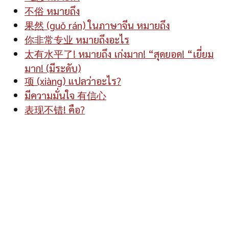
不俗 หมายถึง
果然 (guǒ rán) ในภาษาจีน หมายถึง
你非常专业 หมายถึงอะไร
太有水平了! หมายถึง เก่งมาก! “สุดยอด! “เยี่ยม
มาก! (มีระดับ)
项 (xiàng) แปลว่าอะไร?
มีความมั่นใจ 有信心
表现不错! คือ?