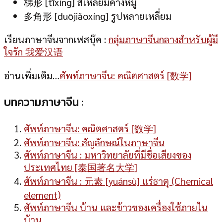
梯形 [tīxíng] สี่เหลี่ยมคางหมู
多角形 [duōjiǎoxíng] รูปหลายเหลี่ยม
เรียนภาษาจีนจากเฟสบุ๊ค :
กลุ่มภาษาจีนกลางสำหรับผู้มี
ใจรัก 我爱汉语
อ่านเพิ่มเติม…
ศัพท์ภาษาจีน: คณิตศาสตร์ [数学]
บทความภาษาจีน :
ศัพท์ภาษาจีน: คณิตศาสตร์ [数学]
ศัพท์ภาษาจีน: สัญลักษณ์ในภาษาจีน
ศัพท์ภาษาจีน : มหาวิทยาลัยที่มีชื่อเสียงของ
ประเทศไทย [泰国著名大学]
ศัพท์ภาษาจีน : 元素 [yuánsù] แร่ธาตุ (Chemical
element)
ศัพท์ภาษาจีน บ้าน และข้าวของเครื่องใช้ภายใน
บ้าน