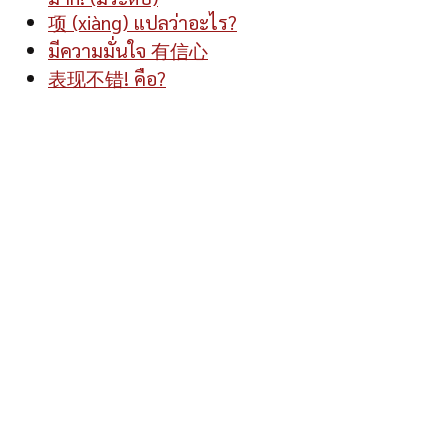
项 (xiàng) แปลว่าอะไร?
มีความมั่นใจ 有信心
表现不错! คือ?