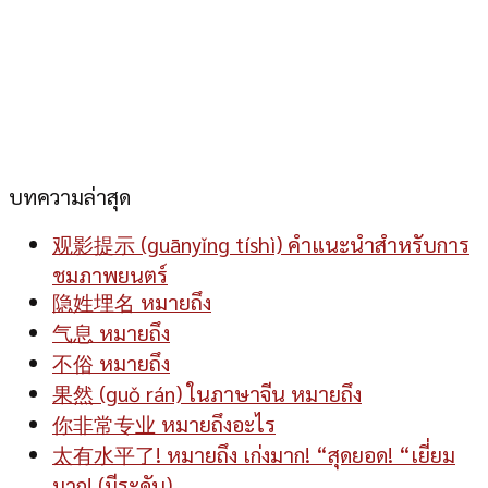
บทความล่าสุด
观影提示 (guānyǐng tíshì) คำแนะนำสำหรับการ
ชมภาพยนตร์
隐姓埋名 หมายถึง
气息 หมายถึง
不俗 หมายถึง
果然 (guǒ rán) ในภาษาจีน หมายถึง
你非常专业 หมายถึงอะไร
太有水平了! หมายถึง เก่งมาก! “สุดยอด! “เยี่ยม
มาก! (มีระดับ)