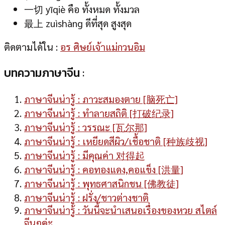
一切 yīqiè คือ ทั้งหมด ทั้งมวล
最上 zuìshàng ดีที่สุด สูงสุด
ติดตามได้ใน :
อร ศิษย์เจ้าแม่กวนอิม
บทความภาษาจีน :
ภาษาจีนน่ารู้ : ภาวะสมองตาย [脑死亡]
ภาษาจีนน่ารู้ : ทำลายสถิติ [打破纪录]
ภาษาจีนน่ารู้ : วรรณะ [瓦尔那]
ภาษาจีนน่ารู้ : เหยียดสีผิว/เชื้อชาติ [种族歧视]
ภาษาจีนน่ารู้ : มีคุณค่า 对得起
ภาษาจีนน่ารู้ : คอทองแดง,คอแข็ง [洪量]
ภาษาจีนน่ารู้ : พุทธศาสนิกชน [佛教徒]
ภาษาจีนน่ารู้ : ฝรั่ง/ชาวต่างชาติ
ภาษาจีนน่ารู้ : วันนี้จะนำเสนอเรื่องของหวย สไตล์
จีนๆค่ะ