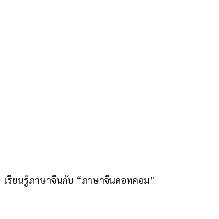
ภาษาจีนดอทคอม “อยู่
เมืองไทยก็เก่งภาษาจีนได้”
เรียนรู้ภาษาจีนกับ “ภาษาจีนดอทคอม”