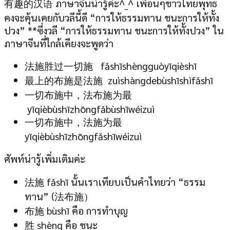
有趣的汉语 ภาษาจีนน่ารู้ค่ะ^_^ เพื่อนๆชาวไทยพุทธ
คงจะคุ้นเคยกับวลีนี้ดี “การให้ธรรมทาน ชนะการให้ทั้ง
ปวง” **ซึ่งวลี “การให้ธรรมทาน ชนะการให้ทั้งปวง” ใน
ภาษาจีนที่ใกล้เคียงจะพูดว่า
法施胜过一切施 fǎshīshèngguòyīqièshī
最上的布施是法施 zuìshàngdebùshīshìfǎshī
一切布施中，法布施为最
yīqièbùshīzhōngfǎbùshīwéizuì
一切布施中，法施为最
yīqièbùshīzhōngfǎshīwéizuì
ศัพท์น่ารู้เพิ่มเติมค่ะ
法施 fǎshī นั้นเราเทียบเป็นคำไทยว่า “ธรรม
ทาน” (法布施）
布施 bùshī คือ การทำบุญ
胜 shèng คือ ชนะ