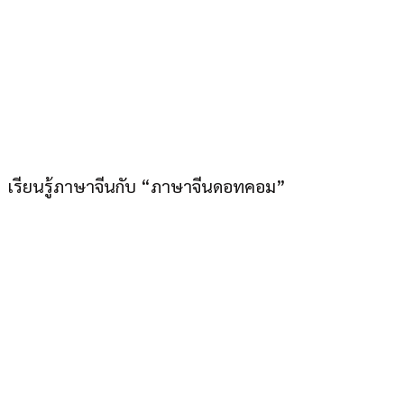
ภาษาจีนดอทคอม “อยู่
เมืองไทยก็เก่งภาษาจีนได้”
เรียนรู้ภาษาจีนกับ “ภาษาจีนดอทคอม”