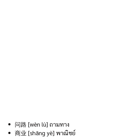
问路 [wèn lù] ถามทาง
商业 [shāng yè] พาณิชย์