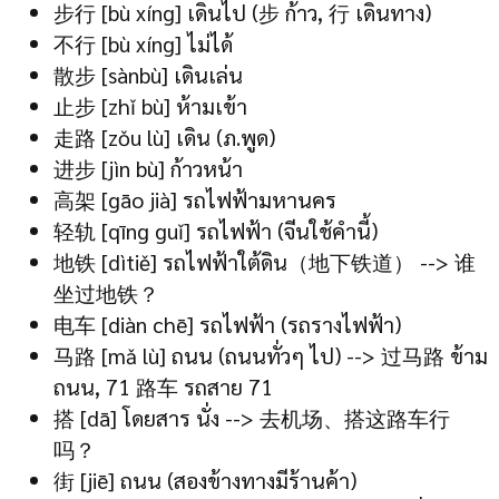
步行 [bù xíng] เดินไป (步 ก้าว, 行 เดินทาง)
不行 [bù xíng] ไม่ได้
散步 [sànbù] เดินเล่น
止步 [zhǐ bù] ห้ามเข้า
走路 [zǒu lù] เดิน (ภ.พูด)
进步 [jìn bù] ก้าวหน้า
高架 [gāo jià] รถไฟฟ้ามหานคร
轻轨 [qīng guǐ] รถไฟฟ้า (จีนใช้คำนี้)
地铁 [dìtiě] รถไฟฟ้าใต้ดิน（地下铁道） --> 谁
坐过地铁？
电车 [diàn chē] รถไฟฟ้า (รถรางไฟฟ้า)
马路 [mǎ lù] ถนน (ถนนทั่วๆ ไป) --> 过马路 ข้าม
ถนน, 71 路车 รถสาย 71
搭 [dā] โดยสาร นั่ง --> 去机场、搭这路车行
吗？
街 [jiē] ถนน (สองข้างทางมีร้านค้า)