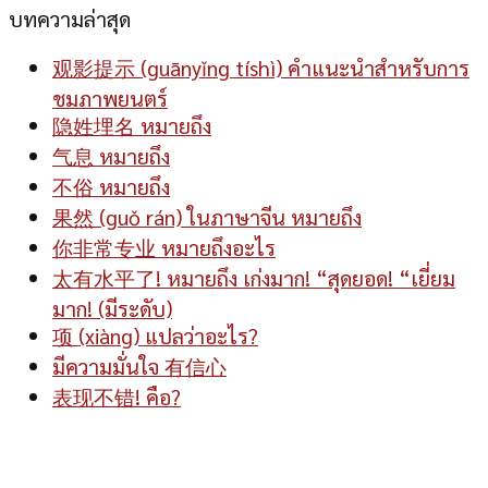
บทความล่าสุด
观影提示 (guānyǐng tíshì) คำแนะนำสำหรับการ
ชมภาพยนตร์
隐姓埋名 หมายถึง
气息 หมายถึง
不俗 หมายถึง
果然 (guǒ rán) ในภาษาจีน หมายถึง
你非常专业 หมายถึงอะไร
太有水平了! หมายถึง เก่งมาก! “สุดยอด! “เยี่ยม
มาก! (มีระดับ)
项 (xiàng) แปลว่าอะไร?
มีความมั่นใจ 有信心
表现不错! คือ?