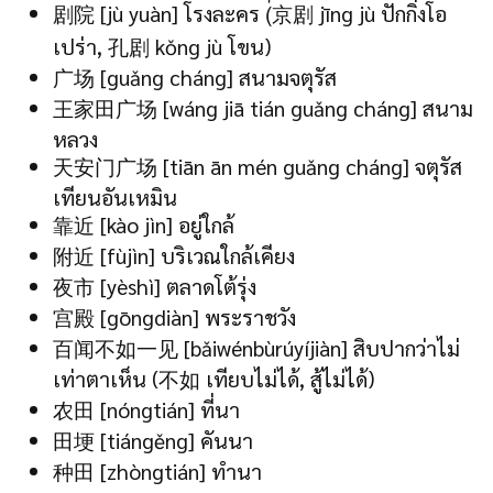
剧院 [jù yuàn] โรงละคร (่京剧 jīng jù ปักกิ่งโอ
เปร่า, 孔剧 kǒng jù โขน)
广场 [guǎng cháng] สนามจตุรัส
王家田广场 [wáng jiā tián guǎng cháng] สนาม
หลวง
天安门广场 [tiān ān mén guǎng cháng] จตุรัส
เทียนอันเหมิน
靠近 [kào jìn] อยู่ใกล้
附近 [fùjìn] บริเวณใกล้เคียง
夜市 [yèshì] ตลาดโต้รุ่ง
宫殿 [gōngdiàn] พระราชวัง
百闻不如一见 [bǎiwénbùrúyíjiàn] สิบปากว่าไม่
เท่าตาเห็น (不如 เทียบไม่ได้, สู้ไม่ได้)
农田 [nóngtián] ที่นา
田埂 [tiángěng] คันนา
种田 [zhòngtián] ทำนา