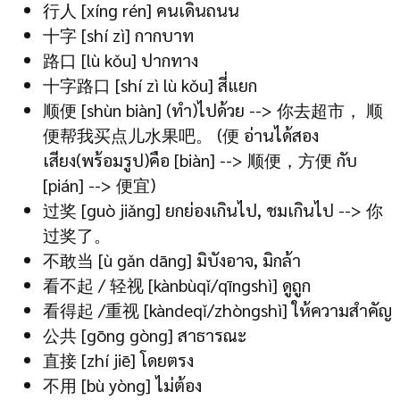
行人 [xíng rén] คนเดินถนน
十字 [shí zì] กากบาท
路口 [lù kǒu] ปากทาง
十字路口 [shí zì lù kǒu] สี่แยก
顺便 [shùn biàn] (ทำ)ไปด้วย --> 你去超市， 顺
便帮我买点儿水果吧。 (便 อ่านได้สอง
เสียง(พร้อมรูป)คือ [biàn] --> 顺便，方便 กับ
[pián] --> 便宜)
过奖 [guò jiǎng] ยกย่องเกินไป, ชมเกินไป --> 你
过奖了。
不敢当 [ù gǎn dāng] มิบังอาจ, มิกล้า
看不起 / 轻视 [kànbùqǐ/qīngshì] ดูถูก
看得起 /重视 [kàndeqǐ/zhòngshì] ให้ความสำคัญ
公共 [gōng gòng] สาธารณะ
直接 [zhí jiē] โดยตรง
不用 [bù yòng] ไม่ต้อง