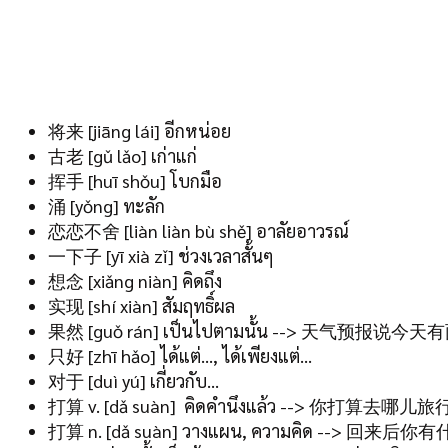
将来 [jiāng lái] อีกหน่อย
古老 [gǔ lǎo] เก่าแก่
挥手 [huī shǒu] โบกมือ
涌 [yǒng] ทะลัก
恋恋不舍 [liàn liàn bù shě] อาลัยอาวรณ์
一下子 [yī xià zǐ] ช่วงเวลาสั้นๆ
想念 [xiǎng niàn] คิดถึง
实现 [shí xiàn] สัมฤทธิ์ผล
果然 [guǒ rán] เป็นไปตามนั้น --> 天气预
只好 [zhī hǎo] ได้แต่…, ได้เพียงแต่…
对于 [duì yú] เกี่ยวกับ…
打算 v. [dǎ suàn] คิดคำนึงแล้ว --> 你打算去哪儿
打算 n. [dǎ suàn] วางแผน, ความคิด --> 回来