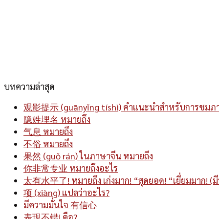
บทความล่าสุด
观影提示 (guānyǐng tíshì) คำแนะนำสำหรับการชมภ
隐姓埋名 หมายถึง
气息 หมายถึง
不俗 หมายถึง
果然 (guǒ rán) ในภาษาจีน หมายถึง
你非常专业 หมายถึงอะไร
太有水平了! หมายถึง เก่งมาก! “สุดยอด! “เยี่ยมมาก! (มี
项 (xiàng) แปลว่าอะไร?
มีความมั่นใจ 有信心
表现不错! คือ?