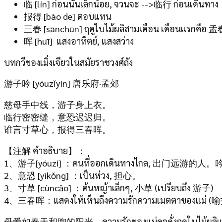
临 [lín] ก่อนนั้นเล็กน้อย, จวนจะ -->临行 ก่อนเดินทาง
报得 [bào de] ตอบแทน
三春 [sānchūn] ฤดูใบไม้ผลิสามเดือน เดือนแรกคือ 孟
晖 [huī] แสงอาทิตย์, แสงสว่าง
บทกวีของเมิ่งเจียวในสมัยราชวงศ์ถัง
游子吟 [yóuzǐyín] 唐乐府·孟郊
慈母手中线，游子身上衣。
临行密密缝，意恐迟迟归。
谁言寸草心，报得三春晖。
【注解 คำอธิบาย】：
1、游子[yóuzi] ：คนที่ออกเดินทางไกล, 出门远游的
2、意恐 [yìkǒng] ：เป็นห่วง, 担心。
3、寸草 [cùncǎo] ：ต้นหญ้าเล็กๆ, 小草 (เปรียบถึง 游子)
4、三春晖：แสดงให้เห็นถึงความรักความเมตตาของแม่ (喻指[yù
母爱如春天和煦的阳光。ความรักของแม่ดุจดั่งฤดูใบไม้ผลิและแสงแ