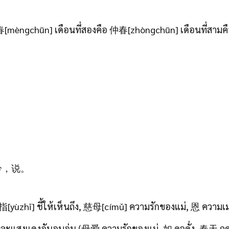
春[mèngchūn] เดือนที่สองคือ 仲春[zhòngchūn] เดือนที่สามค
人。吟，说。
zhǐ] ชี้ให้เห็นถึง, 慈母[címǔ] ความรักของแม่, 恩 ความเ
ดงอันอบอุ่น (母爱 ความรักของแม่, 如 ดุจดั่ง, 春天 ฤดูใบ้