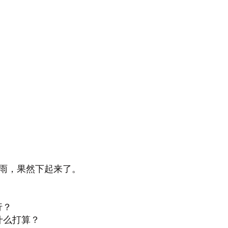
报说今天有雨，果然下起来了。
旅行？
后你有什么打算？