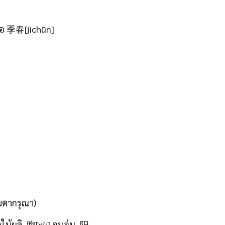
ือ 季春[jìchūn]
มตากรุณา)
ผลิ, 煦[xù] อบอุ่น, 阳