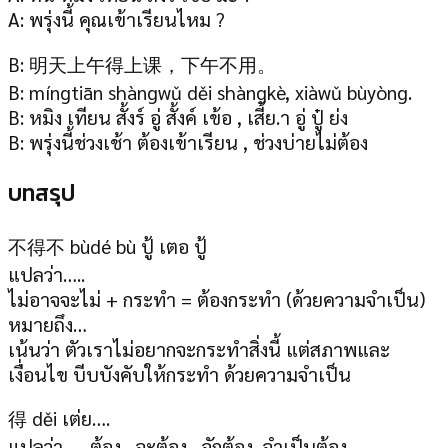
A: พรุ่งนี้ คุณเข้าเรียนไหม ?
B: 明天上午得上课，下午不用。
B: míngtiān shàngwǔ děi shàngkè, xiàwǔ bùyòng.
B: หมิง เทียน สั้งร์ อู่ สั้งค์ เข้อ , เสี้ย.า อู่ ปู๋ ย่ง
B: พรุ่งนี้ช่วงเช้า ต้องเข้าเรียน , ช่วงบ่ายไม่ต้อง
บทสรุป
不得不 bùdé bù ปู้ เตอ ปู้
แปลว่า…..
ไม่อาจจะไม่ + กระทำ = ต้องกระทำ (ด้วยความจำเป็น)
หมายถึง…
เน้นว่า ตัวเราไม่อยากจะกระทำสิ่งนี้ แต่สภาพและ
เงื่อนไข บีบบังคับให้กระทำ ด้วยความจำเป็น
得 děi เต่ย….
แปลว่า….. ต้อง , จะต้อง , จักต้อง ,จำเป็นต้อง