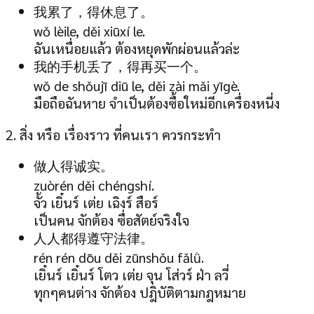
我累了，得休息了。
wǒ lèile, děi xiūxí le.
ฉันเหนื่อยแล้ว ต้องหยุดพักผ่อนแล้วล่ะ
我的手机丢了，得再买一个。
wǒ de shǒujī diū le, děi zài mǎi yīgè.
มือถือฉันหาย จำเป็นต้องซื้อใหม่อีกเครื่องหนี่ง
2. สิ่ง หรือ เรื่องราว ที่คนเรา ควรกระทำ
做人得诚实。
zuòrén děi chéngshí.
จั้ว เยิ๋นร์ เต่ย เฉิงร์ สือร์
เป็นคน จักต้อง ซื่อสัตย์จริงใจ
人人都得遵守法律。
rén rén dōu děi zūnshǒu fǎlǜ.
เยิ๋นร์ เยิ๋นร์ โตว เต่ย จุน โส่วร์ ฝ่า ลวี่
ทุกๆคนต่าง จักต้อง ปฎิบัติตามกฎหมาย