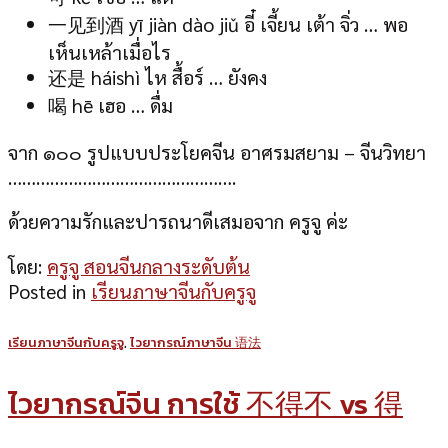
一见到酒 yī jiàn dào jiǔ อี๋ เจี้ยน เต้า จิ่ว … พอ
เห็นเหล้าเมื่อไร
还是 háishì ไห สื้อร์ … ยังคง
喝 hē เฮอ … ดื่ม
จาก ๑๐๐ รูปแบบประโยคจีน อาศรมสยาม – จีนวิทยา
…………………………
……………….
ด้วยความรักและปารถนาดีเสมอจาก ครูจู ค่ะ
โดย:
ครูจู สอนจีนกลางระดับต้น
Posted in
เรียนภาษาจีนกับครูจู
เรียนภาษาจีนกับครูจู
,
ไวยากรณ์ภาษาจีน 语法
ไวยากรณ์จีน การใช้ 不得不 vs 得