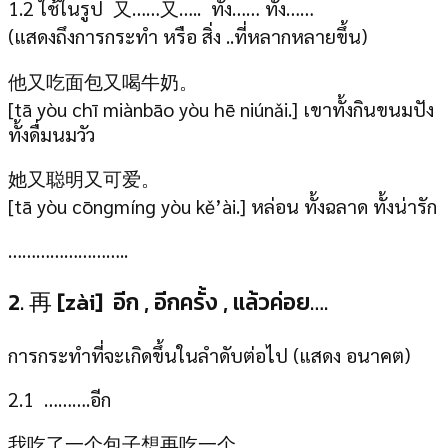
1.2 ใช้ในรูป 又……又….. ทั้ง…… ทั้ง……
(แสดงถึงการกระทำ หรือ สิ่ง ..ที่หลากหลายขึ้น)
他又吃面包又喝牛奶。
[tā yòu chī miànbāo yòu hē niúnǎi.] เขาทั้งกินขนมปัง
ทั้งดื่มนมวัว
她又聪明又可爱。
[t
ā yòu cōngmíng yòu kě’ài.
] หล่อน ทั้งฉลาด ทั้งน่ารัก
……………………..
2. 再 [zài] อีก , อีกครั้ง , แล้วค่อย….
การกระทำที่จะเกิดขึ้นในลำดับต่อไป (แสดง อนาคต)
2.1 ……….อีก
我吃了一个包子想再吃一个。