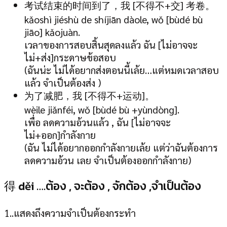
考试结束的时间到了，我 [不得不+交] 考卷。
kǎoshì jiéshù de shíjiān dàole, wǒ [bùdé bù
jiāo] kǎojuàn.
เวลาของการสอบสิ้นสุดลงแล้ว ฉัน [ไม่อาจจะ
ไม่+ส่ง]กระดาษข้อสอบ
(ฉันน่ะ ไม่ได้อยากส่งตอนนี้เล้ย…แต่หมดเวลาสอบ
แล้ว จำเป็นต้องส่ง )
为了减肥，我 [不得不+运动]。
wèile jiǎnféi, wǒ [bùdé bù +yùndòng].
เพื่อ ลดความอ้วนแล้ว , ฉัน [ไม่อาจจะ
ไม่+ออก]กำลังกาย
(ฉัน ไม่ได้อยากออกกำลังกายเล้ย แต่ว่าฉันต้องการ
ลดความอ้วน เลย จำเป็นต้องออกกำลังกาย)
得 děi ….ต้อง , จะต้อง , จักต้อง ,จำเป็นต้อง
1..แสดงถึงความจำเป็นต้องกระทำ