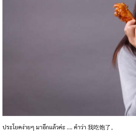
ประโยคง่ายๆ มาอีกแล้วค่ะ …. คำว่า 我吃饱了。