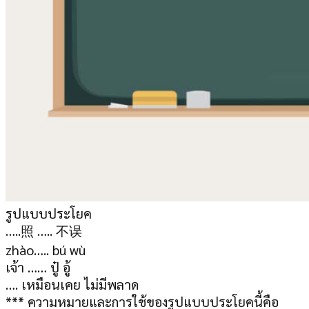
รูปแบบประโยค
…..照 ….. 不误
zhào….. bú wù
เจ้า …… ปู๋ อู้
…. เหมือนเคย ไม่มีพลาด
*** ความหมายและการใช้ของรูปแบบประโ
ยคนี้คือ