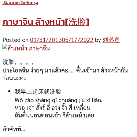
เรียนภาษาจีนกับครูจู
ภาษาจีน ล้างหน้า[洗脸]
Posted on
01/31/2013
05/17/2022
by
刘必意
洗脸。。。。
ประโยคจีน ง่ายๆ มาแล้วค่ะ….. ตื่นเช้ามา ล้างหน้ากัน
ก่อนนะคะ
我早上起床就洗脸。
Wǒ zǎo shàng qǐ chuáng jiù xǐ liǎn.
หว่อ เจ่า สั้งร์ ฉี่ ฉวง จิ้ว สี เหลี่ยน
ฉันตื่นนอนตอนเช้า ก็ล้างหน้าเลย
คำศัพท์….