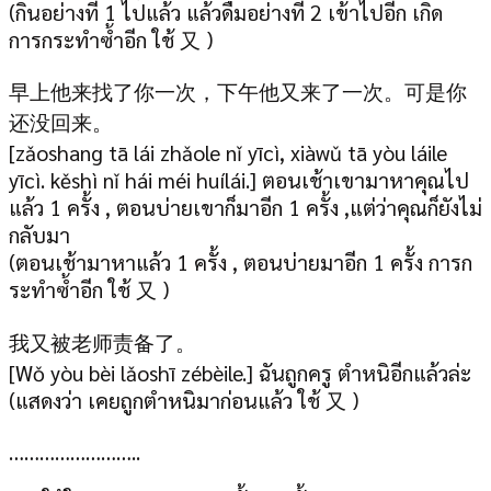
(กินอย่างที่ 1 ไปแล้ว แล้วดื่มอย่างที่ 2 เข้าไปอีก เกิด
การกระทำซ้ำอีก ใช้ 又 )
早上他来找了你一次，下午他又来了一次。可是你
还没回来。
[zǎoshang tā lái zhǎole nǐ yīcì, xiàwǔ tā yòu láile
yīcì. kěshì nǐ hái méi huílái.] ตอนเช้าเขามาหาคุณไป
แล้ว 1 ครั้ง , ตอนบ่ายเขาก็มาอีก 1 ครั้ง ,แต่ว่าคุณก็ยังไม่
กลับมา
(ตอนเช้ามาหาแล้ว 1 ครั้ง , ตอนบ่ายมาอีก 1 ครั้ง การก
ระทำซ้ำอีก ใช้ 又 )
我又被老师责备了。
[Wǒ yòu bèi lǎoshī zébèile.] ฉันถูกครู ตำหนิอีกแล้วล่ะ
(แสดงว่า เคยถูกตำหนิมาก่อนแล้ว ใช้ 又 )
……………………..