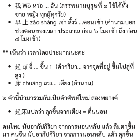
我 Wǒ หว่อ … ฉัน (สรรพนามบุรุษที่ ๑ ใช้ได้ทั้ง
ชาย หญิง ทุกผู้ทุกวัย)
早 上 zǎo shàng เจ่า สั้งร์ …ตอนเช้า (คำนามบอก
ช่วงตอนของเวลา ประมาณ ก่อน ๖ โมงเช้า ถึง ก่อน
๘ โมงเช้า)
** เน้นว่า เวลาโดยประมาณนะคะ
起 qǐ ฉี่ … ขึ้น ↑ (คำกริยา… จากจุดที่อยู่ ขึ้นไปสู่ที่
สูง )
床 chuáng ฉวง… เตียง (คำนาม)
๒ คำนี้นำมารวมกันเป็นคำศัพท์ใหม่ สองพยางค์
起床แปลว่า ลุกขึ้นจากเตียง = ตื่นนอน
คนไทย นับอากัปกิริยา จากการนอนหลับ แล้ว ลืมตาขึ้น
มา คนจีน นับอากัปกิริยา จากการนอนหลับ แล้ว ลุกขึ้น