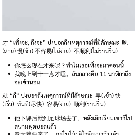
才 “เพิ่งจะ, ถึงจะ” บ่งบอกถึงเหตุการณ์ที่มีลักษณะ 晚
(สาย) 慢(ช้า) 不容易(ไม่ง่าย) 不顺利(ไม่ราบรื่น)
你怎么现在才来呢？ทำไมเธอเพิ่งจะมาตอนนี้
我晚上到十一点才睡。ฉันกลางคืน 11 นาฬิกาถึง
จะเข้านอน
就 “ก็” บ่งบอกถึงเหตุการณ์ที่มีลักษณะ 早(เช้า) 快
(เร็ว) ทันที(尽快) 容易(ง่าย) 顺利(ราบรื่น)
他下课后就到足球场去了。หลังเลิกเรียนเขาก็ไป
สนามฟุตบอลแล้ว
春天就要来了。 ฤดูใบไม้ผลิใกล้จะมาถึงแล้ว