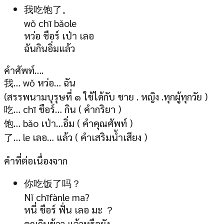
我吃饱了。
wǒ chī bǎole
หว่อ ชือร์ เป่า เลอ
ฉันกินอิ่มแล้ว
คำศัพท์….
我… wǒ หว่อ… ฉัน
(สรรพนามบุรุษที่ ๑ ใช้ได้กับ ชาย . หญิง .ทุกผู้ทุกวัย )
吃… chī ชือร์… กิน ( คำกริยา )
饱… bǎo เป่า…อิ่ม ( คำคุณศัพท์ )
了… le เลอ… แล้ว ( คำเสริมน้ำเสียง )
คำที่ต่อเนื่องจาก
你吃饭了吗？
Nǐ chīfànle ma?
หนี่ ชือร์ ฟั่น เลอ มะ ？
คุณกินข้าว แล้วหรือยัง