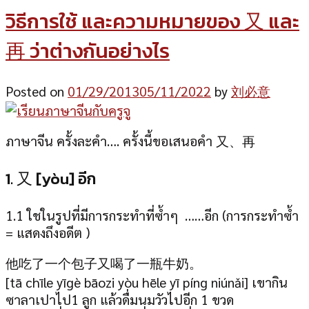
วิธีการใช้ และความหมายของ 又 และ
再 ว่าต่างกันอย่างไร
Posted on
01/29/2013
05/11/2022
by
刘必意
ภาษาจีน ครั้งละคำ…. ครั้งนี้ขอเสนอคำ 又、再
1. 又 [yòu] อีก
1.1 ใชในรูปที่มีการกระทำที่ซ้ำๆ ……อีก (การกระทำซ้ำ
= แสดงถึงอดีต )
他吃了一个包子又喝了一瓶牛奶。
[t
ā chīle yīgè bāozi yòu hēle yī píng niúnǎi
] เขากิน
ซาลาเปาไป1 ลูก แล้วดื่มนมวัวไปอีก 1 ขวด