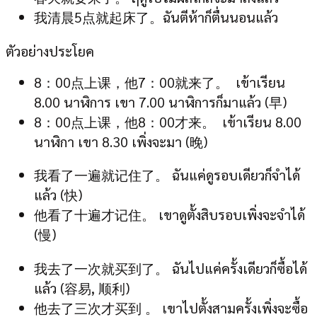
我清晨5点就起床了。ฉันตีห้าก็ตื่นนอนแล้ว
ตัวอย่างประโยค
8：00点上课，他7：00就来了。 เข้าเรียน
8.00 นาฬิการ เขา 7.00 นาฬิการก็มาแล้ว (早)
8：00点上课，他8：00才来。 เข้าเรียน 8.00
นาฬิกา เขา 8.30 เพิ่งจะมา (晚)
我看了一遍就记住了。 ฉันแค่ดูรอบเดียวก็จำได้
แล้ว (快)
他看了十遍才记住。 เขาดูตั้งสิบรอบเพิ่งจะจำได้
(慢)
我去了一次就买到了。 ฉันไปแค่ครั้งเดียวก็ซื้อได้
แล้ว (容易, 顺利)
他去了三次才买到 。 เขาไปตั้งสามครั้งเพิ่งจะซื้อ