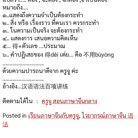
หมายถึง….
๑..แสดงถึงความจำเป็นต้องกระทำ
๒.. สิ่ง หรือ เรื่องราว ที่คนเรา ควรกระทำ
๓.. ในความเป็นจริง จะต้องกระทำ
๔.. แสดงการ เสนอความคิดเห็น
๕… 得+ตัวเลข …ประมาณ
๖.. คำปฎิเสธของ 得děi เต่ย… คือ 不用bùyòng
………………………..
ด้วยความปารถนาดีจาก ครูจู ค่ะ
………………………..
อ้างอิง…汉语语法百项讲练
ติดตามได้ใน ：
ครูจู สอนภาษาจีนกลาง
Posted in
เรียนภาษาจีนกับครูจู
,
ไวยากรณ์ภาษาจีน 语
法