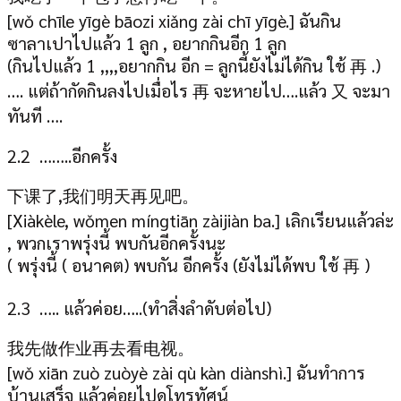
[w
ǒ chīle yīgè bāozi xiǎng zài chī yīgè.
] ฉันกิน
ซาลาเปาไปแล้ว 1 ลูก , อยากกินอีก 1 ลูก
(กินไปแล้ว 1 ,,,,อยากกิน อีก = ลูกนี้ยังไม่ได้กิน ใช้ 再 .)
…. แต่ถ้ากัดกินลงไปเมื่อไร 再 จะหายไป….แล้ว 又 จะมา
ทันที ….
2.2 ……..อีกครั้ง
下课了,我们明天再见吧。
[Xiàkèle, wǒmen míngtiān zàijiàn ba.] เลิกเรียนแล้วล่ะ
, พวกเราพรุ่งนี้ พบกันอีกครั้งนะ
( พรุ่งนี้ ( อนาคต) พบกัน อีกครั้ง (ยังไม่ได้พบ ใช้ 再 )
2.3 ….. แล้วค่อย…..(ทำสิ่งลำดับต่อไป)
我先做作业再去看电视。
[w
ǒ xiān zuò zuòyè zài qù kàn diànshì.
] ฉันทำการ
บ้านเสร็จ แล้วค่อยไปดูโทรทัศน์