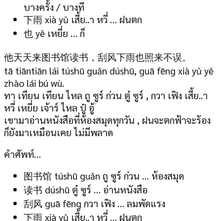
บางครั้ง / บางที
下雨 xià yǔ เสี้ย..า หวี่ … ฝนตก
也 yě เหยี่ย … ก็
他天天来图书馆读书，刮风下雨也照来不误。
tā tiāntiān lái túshū guǎn dúshū, guā fēng xià yǔ yě
zhào lái bú wù.
ทา เทียน เทียน ไหล ถู ซูร์ ก่วน ตู๋ ซูร์ , กวา เฟิง เสี้ย..า
หวี่ เหยี่ย เจ้าร์ ไหล ปู๋ อู้
เขามาอ่านหนังสือที่ห้องสมุดทุก
วัน , ฝนจะตกฟ้าจะร้อง
ก็ยังมาเหมือนเคย ไม่มีพลาด
คำศัพท์…
图书馆 túshū guǎn ถู ซูร์ ก่วน … ห้องสมุด
读书 dúshū ตู๋ ซูร์ … อ่านหนังสือ
刮风 guā fēng กวา เฟิง … ลมพัดแรง
下雨 xià yǔ เสี้ย..า หวี่ … ฝนตก