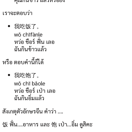
เราจะตอบว่า
我吃饭了。
wǒ chīfànle
หว่อ ชือร์ ฟั่น เลอ
ฉันกินข้าวแล้ว
หรือ ตอบคำนี้ก็ได้
我吃饱了。
wǒ chī bǎole
หว่อ ชือร์ เป่า เลอ
ฉันกินอิ่มแล้ว
สังเกตุตัวอักษรจีน คำว่า ….
饭 ฟั่น….อาหาร และ 饱 เป่า…อิ่ม ดูสิคะ