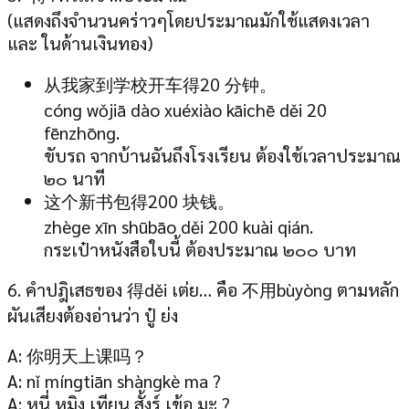
(แสดงถึงจำนวนคร่าวๆโดยประมาณมักใช้แสดงเวลา
และ ในด้านเงินทอง)
从我家到学校开车得20 分钟。
cóng wǒjiā dào xuéxiào kāichē děi 20
fēnzhōng.
ขับรถ จากบ้านฉันถึงโรงเรียน ต้องใช้เวลาประมาณ
๒๐ นาที
这个新书包得200 块钱。
zhège xīn shūbāo děi 200 kuài qián.
กระเป๋าหนังสือใบนี้ ต้องประมาณ ๒๐๐ บาท
6. คำปฎิเสธของ 得děi เต่ย… คือ 不用bùyòng ตามหลัก
ผันเสียงต้องอ่านว่า ปู๋ ย่ง
A: 你明天上课吗？
A: nǐ míngtiān shàngkè ma ?
A: หนี่ หมิง เทียน สั้งร์ เข้อ มะ ?