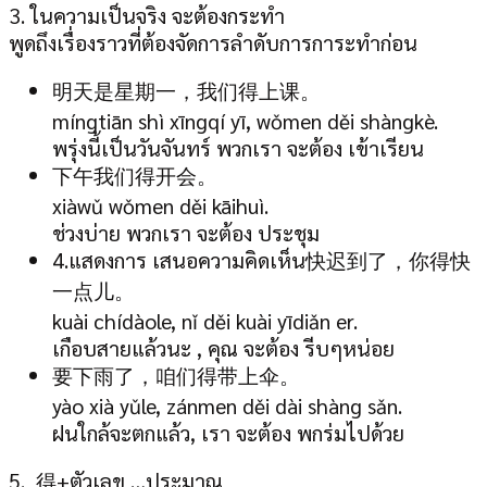
3. ในความเป็นจริง จะต้องกระทำ
พูดถึงเรื่องราวที่ต้องจัดการลำดับการการะทำก่อน
明天是星期一，我们得上课。
míngtiān shì xīngqí yī, wǒmen děi shàngkè.
พรุ่งนี้เป็นวันจันทร์ พวกเรา จะต้อง เข้าเรียน
下午我们得开会。
xiàwǔ wǒmen děi kāihuì.
ช่วงบ่าย พวกเรา จะต้อง ประชุม
4.แสดงการ เสนอความคิดเห็น快迟到了，你得快
一点儿。
kuài chídàole, nǐ děi kuài yīdiǎn er.
เกือบสายแล้วนะ , คุณ จะต้อง รีบๆหน่อย
要下雨了，咱们得带上伞。
yào xià yǔle, zánmen děi dài shàng sǎn.
ฝนใกล้จะตกแล้ว, เรา จะต้อง พกร่มไปด้วย
5. 得+ตัวเลข …ประมาณ