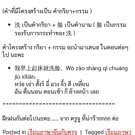
(คำที่มีโครงสร้างเป็น คำกริยา+กรรม )
洗 เป็นคำกริยา + 脸 เป็นคำนาม ( 脸 เป็นกรรม
รองรับการกระทำของ 洗 )
คำโครงสร้าง กริยา + กรรม จะนำมาเสนอ ในตอนต่อๆ
ไป นะคะ
我早上起床就洗脸。Wǒ zǎo shàng qǐ chuáng
jiù xǐliǎn.
หว่อ เจ่า สั้งร์ ฉี่ ฉวง จิ้ว สี เหลี่ยน
ฉัน ตื่นนอน ตอนเช้า ก็ ล้างหน้า เลย
“”””””””””””””””””””””””””””””””””
ฝึกฝนกันต่อไปนะคะ…… จาก ครูจู ที่น่าร๊ากกกก ค่ะ
Posted in
เรียนภาษาจีนกับครูจู
|
Tagged
เรียนภาษา