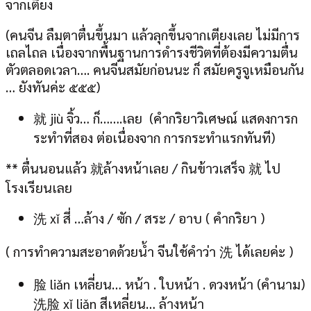
จากเตียง
(คนจีน ลืมตาตื่นขึ้นมา แล้วลุกขึ้นจากเตียงเลย ไม่มีการ
เถลไถล เนื่องจากพื้นฐานการดำรงชีวิตที่ต้องมีความตื่น
ตัวตลอดเวลา…. คนจีนสมัยก่อนนะ ก็ สมัยครูจูเหมือนกัน
… ยังทันค่ะ ๕๕๕)
就 jiù จิ้ว… ก็…….เลย (คำกริยาวิเศษณ์ แสดงการก
ระทำที่สอง ต่อเนื่องจาก การกระทำแรกทันที)
** ตื่นนอนแล้ว 就ล้างหน้าเลย / กินข้าวเสร็จ 就 ไป
โรงเรียนเลย
洗 xǐ สี่ …ล้าง / ซัก / สระ / อาบ ( คำกริยา )
( การทำความสะอาดด้วยน้ำ จีนใช้คำว่า 洗 ได้เลยค่ะ )
脸 liǎn เหลี่ยน… หน้า . ใบหน้า . ดวงหน้า (คำนาม)
洗脸 xǐ liǎn สีเหลี่ยน… ล้างหน้า