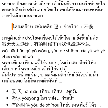
หากเราต้องการกล่าวถึง การดำเนินกิจกรรมหรือทำอะไร
ตามป
กติอย่างสม่ำเสมอ โดยไม่เคยได้รับผลกระทบที่มา
จาก
ปัจจัยภายนอกเลย
โครงสร้างประโยคคือ 照 + คำกริยา + 不误
มาดูตัวอย่างประโยคเพื่อจะได้เข้าใจมากยิ่งขึ้นกันค่ะ
我天天去游泳，有的时候下雨我也照游不误。
wǒ tiāntiān qù yóuyǒng, yǒu de shíhou xià yǔ wǒ yě
zhào yóu bú wù.
หว่อ เทียน เทียน ฉวี้ โย๋ว หย่ง , โหย่ว เตอ สือร์ โห้ว
เสี้ย..า หวี่ หว่อ เหยี่ย เจ้าร์ โย๋ว ปู๋ อู้
ฉันไปว่ายน้ำทุกวัน , บางครั้งฝนตก ฉันก็ยังไปว่ายน้ำ
เหมือนเคย ไม่มีพลาดคำศัพท์….
天 天 tiāntiān เทียน เทียน …ทุกวัน
游泳 yóuyǒng โย๋ว หย่ง … ว่ายน้ำ
有的时候 yǒu de shíhou โหย่ว เตอ สือร์ โห้ว …