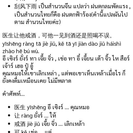
刮风下雨 เป็นสำนวนจีน แปลว่า ฝนตกลมพัดแรง ,
เป็นสำนวนไทยก็คือ ฝนตกฟ้าร้อง(คำนี้แปลผันไป
ตาม สำนวนไทยค่ะ)
医生让他戒酒，可他一见到酒还是照喝不误。
yīshēng ràng tā jiè jiǔ, kě tā yī jiàn dào jiǔ háishì
zhào hē bú wù.
อี เซิงร์ ยั่งร์ ทา เจี้ย จิ่ว , เข่อ ทา อี๋ เจี้ยน เต้า จิ้ว ไห สือร์
เจ้าร์ เฮอ ปู๋ อู้
คุณหมอให้เขาเลิกเหล่า , แต่พอเขาเห็นเหล้าเมื่อไร ก็
ยังคงดื่มเหมือนเคย ไม่มีพลาด
คำศัพท์…
医生 yīshēng อี เซิงร์ … คุณหมอ
让 ràng ยั่งร์ … ให้
戒酒 jiè jiǔ เจี้ย จิ่ว … เลิกเหล้า
可 kě เข่อ … แต่