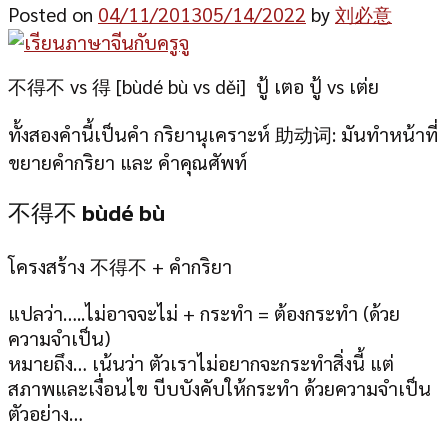
Posted on
04/11/2013
05/14/2022
by
刘必意
不得不 vs 得 [bùdé bù vs děi] ปู้ เตอ ปู้ vs เต่ย
ทั้งสองคำนี้เป็นคำ กริยานุเคราะห์ 助动词: มันทำหน้าที่
ขยายคำกริยา และ คำคุณศัพท์
不得不 bùdé bù
โครงสร้าง 不得不 + คำกริยา
แปลว่า…..ไม่อาจจะไม่ + กระทำ = ต้องกระทำ (ด้วย
ความจำเป็น)
หมายถึง… เน้นว่า ตัวเราไม่อยากจะกระทำสิ่งนี้ แต่
สภาพและเงื่อนไข บีบบังคับให้กระทำ ด้วยความจำเป็น
ตัวอย่าง…